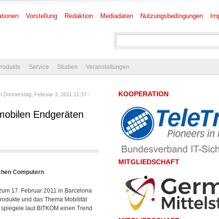
tionen
Vorstellung
Redaktion
Mediadaten
Nutzungsbedingungen
Im
rodukte
Service
Studien
Veranstaltungen
KOOPERATION
 Donnerstag, Februar 3, 2011 21:37 -
mobilen Endgeräten
MITGLIEDSCHAFT
ichen Computern
zum 17. Februar 2011 in Barcelona
Produkte und das Thema Mobilität
 spiegele laut BITKOM einen Trend