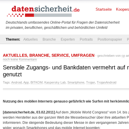
Startseite
Koopera
Deutschlands umfassendes Online-Portal für Fragen der Datensicherheit
im privaten, beruflichen, geschäftlichen und behördlichen Umfeld
Themen:
Aktuelles
Branche
Experten
Portraits
Positionspapier
P
AKTUELLES
,
BRANCHE
,
SERVICE
,
UMFRAGEN
- geschrieben von
cp
am
noch keine Kommentare
Sensible Zugangs- und Bankdaten vermehrt auf 
genutzt
Tags:
Android
,
App
,
BITKOM
,
Kaspersky Lab
,
Smartphone
,
Trojan
,
TrojanAndroid
Nutzung des mobilen Internets genauso gefährlich wie Surfen mit herkömml
[datensicherheit.de, 03.02.2011]
Auf dem „Mobile World Congress“ vom 14. bis 
werden Hersteller aus der ganzen Welt die Messebesucher über ihre aktuellen 
informieren. Die steigende Bedeutung dieser Messe in den vergangenen Jahren
wider, wonach Smartphones und das mobile Internet boomten: