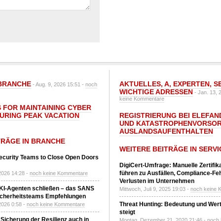
BRANCHE
AKTUELLES
,
A
,
EXPERTEN
,
S
- Aug. 9, 2026 15:51 -
noch
WICHTIGE ADRESSEN
- Jan. 13, 
keine Kommentare
S FOR MAINTAINING CYBER
DURING PEAK VACATION
REGISTRIERUNG BEI ELEFAND
UND KATASTROPHENVORSOR
AUSLANDSAUFENTHALTEN
TRÄGE IN BRANCHE
WEITERE BEITRÄGE IN SERVI
ecurity Teams to Close Open Doors
DigiCert-Umfrage: Manuelle Zertifi
führen zu Ausfällen, Compliance-Fe
2026 14:28 -
noch keine Kommentare
Verlusten im Unternehmen
 KI-Agenten schließen – das SANS
Mittwoch, Juli 9, 2025 19:03 -
noch keine 
T-Sicherheitsteams Empfehlungen
Threat Hunting: Bedeutung und Wer
2026 0:58 -
noch keine Kommentare
steigt
 Sicherung der Resilienz auch in
Montag, Dezember 21, 2020 21:46 -
noch