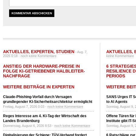
AKTUELLES
,
EXPERTEN
,
STUDIEN
AKTUELLES
,
- Aug. 7,
2026 0:18 -
noch keine Kommentare
keine Kommentare
ANSTIEG DER HARDWARE-PREISE IN
6 STRATEGIE
FOLGE KI-GETRIEBENER HALBLEITER-
RESILIENCE 
NACHFRAGE
PERIODS
WEITERE BEITRÄGE IN EXPERTEN
WEITERE BEI
Claude-Phishing-Vorfall durch Versagen
SANS Urges IT S
grundlegender KI-Sicherheitsarchitektur ermöglicht
to AI Agents
Freitag, August 7, 2026 0:03 -
noch keine Kommentare
Sonntag, August 9, 
Reges Interesse am 4. KI-Tag der Wirtschaft des
Offene Türen für
Landes Brandenburg
Institute gibt I
Donnerstag, August 6, 2026 8:53 -
noch keine Kommentare
Sonntag, August 9, 
Digitalisierung der Schiene: TÜV-Verband fordert
6 Ratschläge zur