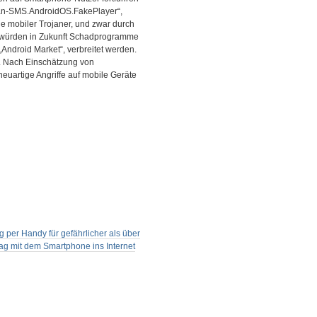
ojan-SMS.AndroidOS.FakePlayer“,
de mobiler Trojaner, und zwar durch
h würden in Zukunft Schadprogramme
Android Market“, verbreitet werden.
n. Nach Einschätzung von
euartige Angriffe auf mobile Geräte
 per Handy für gefährlicher als über
ag mit dem Smartphone ins Internet