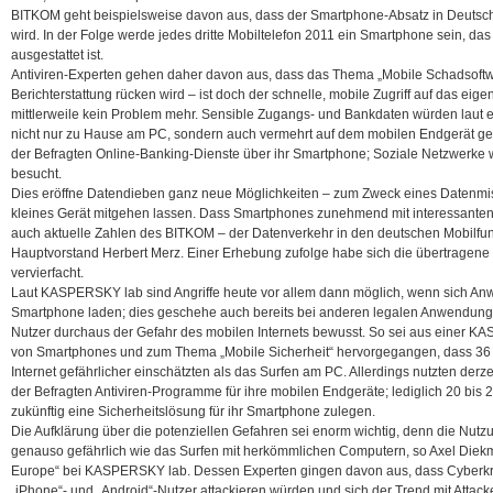
BITKOM geht beispielsweise davon aus, dass der Smartphone-Absatz in Deutsc
wird.
In der Folge werde jedes dritte Mobiltelefon 2011 ein Smartphone sein, das
ausgestattet ist.
Antiviren-Experten gehen daher davon aus, dass das Thema „Mobile Schadsoftw
Berichterstattung rücken wird – ist doch der schnelle, mobile Zugriff auf das e
mittlerweile kein Problem mehr. Sensible Zugangs- und Bankdaten würden la
nicht nur zu Hause am PC, sondern auch vermehrt auf dem mobilen Endgerät gen
der Befragten Online-Banking-Dienste über ihr Smartphone; Soziale Netzwerke 
besucht.
Dies eröffne Datendieben ganz neue Möglichkeiten – zum Zweck eines Datenmi
kleines Gerät mitgehen lassen. Dass Smartphones zunehmend mit interessanten 
auch aktuelle Zahlen des BITKOM – der Datenverkehr in den deutschen Mobilfu
Hauptvorstand Herbert Merz. Einer Erhebung zufolge habe sich die übertrage
vervierfacht.
Laut KASPERSKY lab sind Angriffe heute vor allem dann möglich, wenn sich Anwe
Smartphone laden; dies geschehe auch bereits bei anderen legalen Anwendung
Nutzer durchaus der Gefahr des mobilen Internets bewusst. So sei aus eine
von Smartphones und zum Thema „Mobile Sicherheit“ hervorgegangen, dass 36
Internet gefährlicher einschätzten als das Surfen am PC. Allerdings nutzten derz
der Befragten Antiviren-Programme für ihre mobilen Endgeräte; lediglich 20 bis 
zukünftig eine Sicherheitslösung für ihr Smartphone zulegen.
Die Aufklärung über die potenziellen Gefahren sei enorm wichtig, denn die Nutzu
genauso gefährlich wie das Surfen mit herkömmlichen Computern, so Axel Diek
Europe“ bei KASPERSKY lab. Dessen Experten gingen davon aus, dass Cyberkrim
„iPhone“- und „Android“-Nutzer attackieren würden und sich der Trend mit Attac