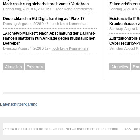
Modernisierung sicherheitsrelevanter Verfahren
Zeiten erhöhter 
Donnerstag, August 6, 2026 0:37 -
noch keine Kommentare
Sonntag, August 9, 
Deutschland im EU-Digitalranking auf Platz 17
Existenzielle IT-
Krankenhäuser zu
Dienstag, August 4, 2026 0:47 -
noch keine Kommentare
Samstag, August 8,
„Archetyp Market“: Nach Abschaltung der Darknet-
Handelsplattform nun Anklage gegen mutmaßlichen
Zutrittskontrolle
Betreiber
Cybersecurity-Pri
Dienstag, August 4, 2026 0:12 -
noch keine Kommentare
Samstag, August 8,
Aktuelles
Experten
Aktuelles
Bra
Datenschutzerklärung
© 2020 datensicherheit.de Informationen zu Datensicherheit und Datenschutz - RSS-Fee