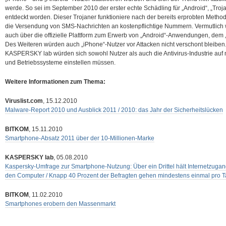
werde. So sei im September 2010 der erster echte Schädling für „Android“, „Tr
entdeckt worden. Dieser Trojaner funktioniere nach der bereits erprobten Metho
die Versendung von SMS-Nachrichten an kostenpflichtige Nummern. Vermutlic
auch über die offizielle Plattform zum Erwerb von „Android“-Anwendungen, dem „
Des Weiteren würden auch „iPhone“-Nutzer vor Attacken nicht verschont bleibe
KASPERSKY lab würden sich sowohl Nutzer als auch die Antivirus-Industrie auf n
und Betriebssysteme einstellen müssen.
Weitere Informationen zum Thema:
Viruslist.com
, 15.12.2010
Malware-Report 2010 und Ausblick 2011 / 2010: das Jahr der Sicherheitslücken
BITKOM
, 15.11.2010
Smartphone-Absatz 2011 über der 10-Millionen-Marke
KASPERSKY lab
, 05.08.2010
Kaspersky-Umfrage zur Smartphone-Nutzung: Über ein Drittel hält Internetzugang
den Computer / Knapp 40 Prozent der Befragten gehen mindestens einmal pro T
BITKOM
, 11.02.2010
Smartphones erobern den Massenmarkt