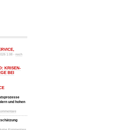
ERVICE
,
2026 1:08 -
noch
: KRISEN-
GE BEI
CE
katsprozesse
hlern und hohen
Kommentare
tschätzung
 keine Kommentare