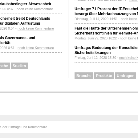
urlaubsbedingter Abwesenheit
Umfrage: 71 Prozent der IT-Entsche
2026 0:37 -
noch keine Kommentare
besorgt über Mehrfachnutzung von
Sicherheit treibt Deutschlands
Dienstag, Juli 14, 2020 14:51 -
noch kein
r digitalen Aufrüstung
Fast die Hälfte der Unternehmen oh
 2026 0:54 -
noch keine Kommentare
Sicherheitsrichtlinien für Remote-Ar
 als Governance- und
Montag, Juni 29, 2020 16:22 -
noch keine
orität
Umfrage: Bedeutung der Konsolidier
 2026 0:51 -
noch keine Kommentare
Sicherheitslösungen
Freitag, Juni 12, 2020 15:30 -
noch keine
nche
Studien
Branche
Produkte
Umfragen
ds der
Einträge
und
Kommentare
.