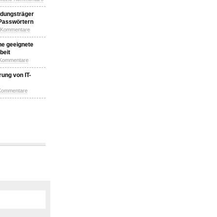
idungsträger
 Passwörtern
e Kommentare
ne geeignete
beit
 Kommentare
ung von IT-
 Kommentare