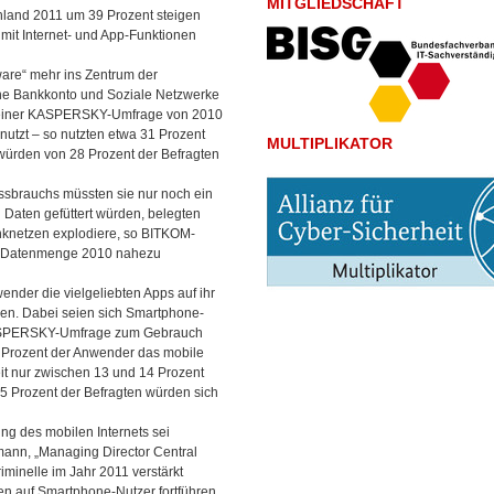
MITGLIEDSCHAFT
hland 2011 um 39 Prozent steigen
 mit Internet- und App-Funktionen
are“ mehr ins Zentrum der
igene Bankkonto und Soziale Netzwerke
ut einer KASPERSKY-Umfrage von 2010
utzt – so nutzten etwa 31 Prozent
MULTIPLIKATOR
würden von 28 Prozent der Befragten
ssbrauchs müssten sie nur noch ein
Daten gefüttert würden, belegten
nknetzen explodiere, so BITKOM-
ne Datenmenge 2010 nahezu
nder die vielgeliebten Apps auf ihr
en. Dabei seien sich Smartphone-
r KASPERSKY-Umfrage zum Gebrauch
 Prozent der Anwender das mobile
eit nur zwischen 13 und 14 Prozent
25 Prozent der Befragten würden sich
ng des mobilen Internets sei
mann, „Managing Director Central
inelle im Jahr 2011 verstärkt
ken auf Smartphone-Nutzer fortführen