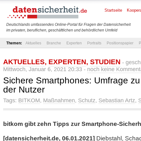
Startseite
Koopera
Deutschlands umfassendes Online-Portal für Fragen der Datensicherheit
im privaten, beruflichen, geschäftlichen und behördlichen Umfeld
Themen:
Aktuelles
Branche
Experten
Portraits
Positionspapier
P
AKTUELLES
,
EXPERTEN
,
STUDIEN
- gesch
Mittwoch, Januar 6, 2021 20:33 -
noch keine Komment
Sichere Smartphones: Umfrage 
der Nutzer
Tags:
BITKOM
,
Maßnahmen
,
Schutz
,
Sebastian Artz
,
S
bitkom gibt zehn Tipps zur Smartphone-Sicherh
[datensicherheit.de, 06.01.2021]
Diebstahl, Sch