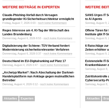
WEITERE BEITRÄGE IN EXPERTEN
WEITERE BEI
Claude-Phishing-Vorfall durch Versagen
SANS Urges IT S
grundlegender KI-Sicherheitsarchitektur ermöglicht
to AI Agents
Freitag, August 7, 2026 0:03 -
noch keine Kommentare
Sonntag, August 9, 
Reges Interesse am 4. KI-Tag der Wirtschaft des
Offene Türen für
Landes Brandenburg
Institute gibt I
Donnerstag, August 6, 2026 8:53 -
noch keine Kommentare
Sonntag, August 9, 
Digitalisierung der Schiene: TÜV-Verband fordert
6 Ratschläge zur
Modernisierung sicherheitsrelevanter Verfahren
Zeiten erhöhter 
Donnerstag, August 6, 2026 0:37 -
noch keine Kommentare
Sonntag, August 9, 
Deutschland im EU-Digitalranking auf Platz 17
Existenzielle IT-
Krankenhäuser zu
Dienstag, August 4, 2026 0:47 -
noch keine Kommentare
Samstag, August 8,
„Archetyp Market“: Nach Abschaltung der Darknet-
Handelsplattform nun Anklage gegen mutmaßlichen
Zutrittskontrolle
Betreiber
Cybersecurity-Pri
Dienstag, August 4, 2026 0:12 -
noch keine Kommentare
Samstag, August 8,
Aktuelles
Experten
Aktuelles
Bra