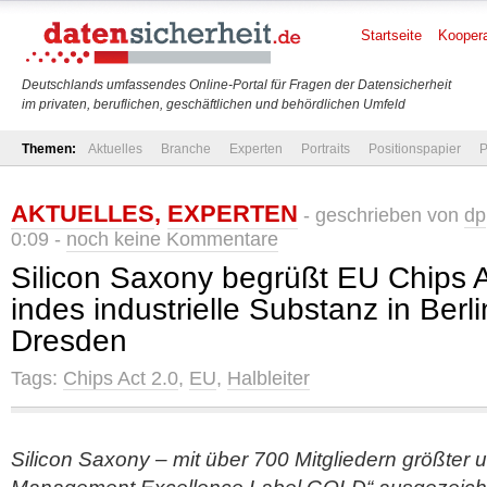
Startseite
Koopera
Deutschlands umfassendes Online-Portal für Fragen der Datensicherheit
im privaten, beruflichen, geschäftlichen und behördlichen Umfeld
Themen:
Aktuelles
Branche
Experten
Portraits
Positionspapier
P
AKTUELLES
,
EXPERTEN
- geschrieben von
dp
0:09 -
noch keine Kommentare
Silicon Saxony begrüßt EU Chips Ac
indes industrielle Substanz in Ber
Dresden
Tags:
Chips Act 2.0
,
EU
,
Halbleiter
Silicon Saxony – mit über 700 Mitgliedern größter 