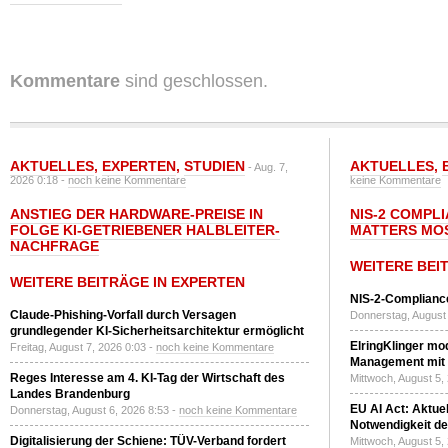
Kommentare
sind geschlossen.
AKTUELLES
,
EXPERTEN
,
STUDIEN
AKTUELLES
,
- Aug. 7,
2026 0:18 -
noch keine Kommentare
keine Kommentare
ANSTIEG DER HARDWARE-PREISE IN
NIS-2 COMPL
FOLGE KI-GETRIEBENER HALBLEITER-
MATTERS MO
NACHFRAGE
WEITERE BEI
WEITERE BEITRÄGE IN EXPERTEN
NIS-2-Compliance
Claude-Phishing-Vorfall durch Versagen
Donnerstag, August 
grundlegender KI-Sicherheitsarchitektur ermöglicht
ElringKlinger mod
Freitag, August 7, 2026 0:03 -
noch keine Kommentare
Management mit 
Reges Interesse am 4. KI-Tag der Wirtschaft des
Mittwoch, August 5,
Landes Brandenburg
EU AI Act: Aktuel
Donnerstag, August 6, 2026 8:53 -
noch keine Kommentare
Notwendigkeit de
Digitalisierung der Schiene: TÜV-Verband fordert
Mittwoch, August 5,