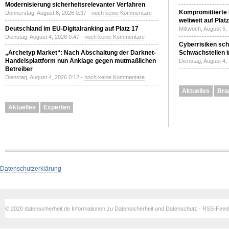
Modernisierung sicherheitsrelevanter Verfahren
Kompromittierte
Donnerstag, August 6, 2026 0:37 -
noch keine Kommentare
weltweit auf Plat
Deutschland im EU-Digitalranking auf Platz 17
Mittwoch, August 5,
Dienstag, August 4, 2026 0:47 -
noch keine Kommentare
Cyberrisiken sch
„Archetyp Market“: Nach Abschaltung der Darknet-
Schwachstellen i
Handelsplattform nun Anklage gegen mutmaßlichen
Dienstag, August 4,
Betreiber
Dienstag, August 4, 2026 0:12 -
noch keine Kommentare
Aktuelles
Bra
Aktuelles
Experten
Datenschutzerklärung
© 2020 datensicherheit.de Informationen zu Datensicherheit und Datenschutz - RSS-Fee