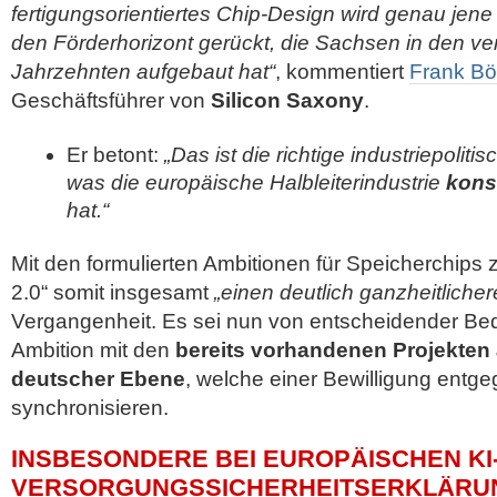
fertigungsorientiertes Chip-Design wird genau jene
den Förderhorizont gerückt, die Sachsen in den v
Jahrzehnten aufgebaut hat“
, kommentiert
Frank B
Geschäftsführer von
Silicon Saxony
.
Er betont:
„Das ist die richtige industriepoliti
was die europäische Halbleiterindustrie
kons
hat.“
Mit den formulierten Ambitionen für Speicherchips 
2.0“ somit insgesamt
„einen deutlich ganzheitliche
Vergangenheit. Es sei nun von entscheidender Bede
Ambition mit den
bereits vorhandenen Projekten 
deutscher Ebene
, welche einer Bewilligung entg
synchronisieren.
INSBESONDERE BEI EUROPÄISCHEN KI
VERSORGUNGSSICHERHEITSERKLÄRU