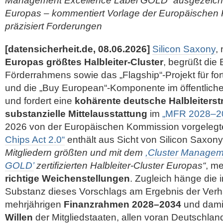
Management Excellence Label GOLD“ ausgezeichne
Europas – kommentiert Vorlage der Europäischen
präzisiert Forderungen
[datensicherheit.de, 08.06.2026]
Silicon Saxony
,
Europas größtes Halbleiter-Cluster
, begrüßt die
Förderrahmens sowie das „Flagship“-Projekt für fort
und die „Buy European“-Komponente im öffentlic
und fordert eine
kohärente deutsche Halbleiterst
substanzielle Mittelausstattung
im
„MFR 2028–2
2026 von der Europäischen Kommission vorgeleg
Chips Act 2.0“
enthält aus Sicht von Silicon Saxon
Mitgliedern größten und mit dem
,Cluster Managem
GOLD’
zertifizierten Halbleiter-Cluster Europas“
, m
richtige Weichenstellungen
. Zugleich hänge die i
Substanz dieses Vorschlags am
Ergebnis der Ver
mehrjährigen
Finanzrahmen 2028–2034
und dam
Willen
der Mitgliedstaaten, allen voran Deutschlan