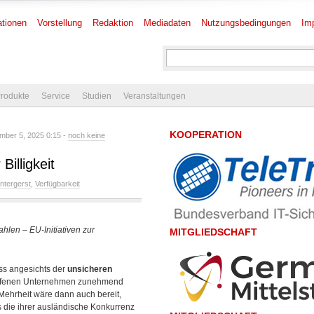
tionen
Vorstellung
Redaktion
Mediadaten
Nutzungsbedingungen
Im
rodukte
Service
Studien
Veranstaltungen
KOOPERATION
ber 5, 2025 0:15 -
noch keine
Billigkeit
intergerst
,
Verfügbarkeit
hlen – EU-Initiativen zur
MITGLIEDSCHAFT
ass angesichts der
unsicheren
troffenen Unternehmen zunehmend
ehrheit wäre dann auch bereit,
als die ihrer ausländische Konkurrenz