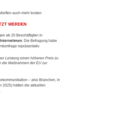
 dürften auch mehr kosten
UTZT WERDEN
en ab 20 Beschäftigten in
 Unternehmen
. Die Befragung habe
mtumfrage repräsentativ.
icher Leistung einen höheren Preis zu
e die Maßnahmen der EU zur
lekommunikation – also Branchen, in
r 2025) hätten die aktuellen
.