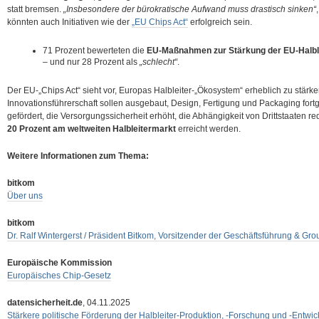
statt bremsen.
„Insbesondere der bürokratische Aufwand muss drastisch sinken“
könnten auch Initiativen wie der
„EU Chips Act“
erfolgreich sein.
71 Prozent bewerteten die
EU-Maßnahmen zur Stärkung der EU-Halble
– und nur 28 Prozent als
„schlecht“
.
Der EU-„Chips Act“ sieht vor, Europas Halbleiter-„Ökosystem“ erheblich zu stärk
Innovationsführerschaft sollen ausgebaut, Design, Fertigung und Packaging fort
gefördert, die Versorgungssicherheit erhöht, die Abhängigkeit von Drittstaaten r
20 Prozent am weltweiten Halbleitermarkt
erreicht werden.
Weitere Informationen zum Thema:
bitkom
Über uns
bitkom
Dr. Ralf Wintergerst / Präsident Bitkom, Vorsitzender der Geschäftsführung &
Europäische Kommission
Europäisches Chip-Gesetz
datensicherheit.de
, 04.11.2025
Stärkere politische Förderung der Halbleiter-Produktion, -Forschung und -Entwic