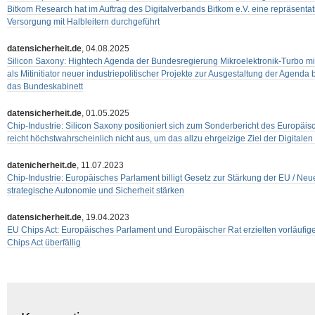
Bitkom Research hat im Auftrag des Digitalverbands Bitkom e.V. eine repräsent
Versorgung mit Halbleitern durchgeführt
datensicherheit.de
, 04.08.2025
Silicon Saxony: Hightech Agenda der Bundesregierung Mikroelektronik-Turbo mit 
als Mitinitiator neuer industriepolitischer Projekte zur Ausgestaltung der Agend
das Bundeskabinett
datensicherheit.de
, 01.05.2025
Chip-Industrie: Silicon Saxony positioniert sich zum Sonderbericht des Europä
reicht höchstwahrscheinlich nicht aus, um das allzu ehrgeizige Ziel der Digitale
datenicherheit.de
, 11.07.2023
Chip-Industrie: Europäisches Parlament billigt Gesetz zur Stärkung der EU / Ne
strategische Autonomie und Sicherheit stärken
datensicherheit.de
, 19.04.2023
EU Chips Act: Europäisches Parlament und Europäischer Rat erzielten vorläufige
Chips Act überfällig