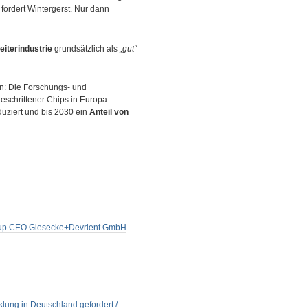
, fordert Wintergerst. Nur dann
iterindustrie
grundsätzlich als
„gut“
en: Die Forschungs- und
geschrittener Chips in Europa
eduziert und bis 2030 ein
Anteil von
 Group CEO Giesecke+Devrient GmbH
klung in Deutschland gefordert /