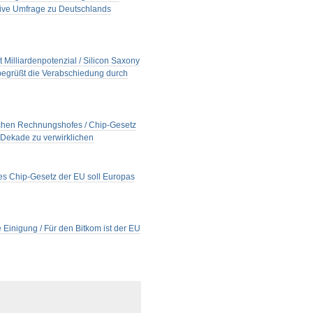
ative Umfrage zu Deutschlands
Milliardenpotenzial / Silicon Saxony
a begrüßt die Verabschiedung durch
ischen Rechnungshofes / Chip-Gesetz
n Dekade zu verwirklichen
ues Chip-Gesetz der EU soll Europas
 Einigung / Für den Bitkom ist der EU