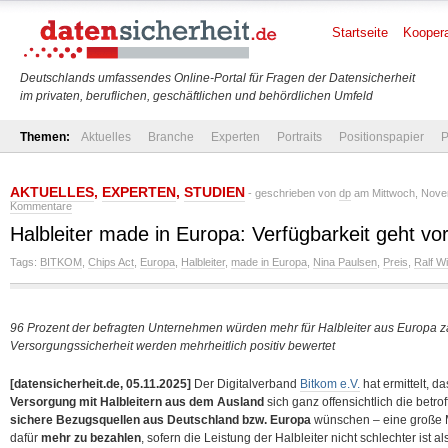
Startseite
Koopera
Deutschlands umfassendes Online-Portal für Fragen der Datensicherheit
im privaten, beruflichen, geschäftlichen und behördlichen Umfeld
Themen:
Aktuelles
Branche
Experten
Portraits
Positionspapier
P
AKTUELLES
,
EXPERTEN
,
STUDIEN
- geschrieben von
dp
am Mittwoch, Novem
Kommentare
Halbleiter made in Europa: Verfügbarkeit geht vor 
Tags:
BITKOM
,
Chips Act
,
Europa
,
Halbleiter
,
made in Europa
,
Nina Paulsen
,
Preis
,
Ralf W
96 Prozent der befragten Unternehmen würden mehr für Halbleiter aus Europa za
Versorgungssicherheit werden mehrheitlich positiv bewertet
[datensicherheit.de, 05.11.2025]
Der Digitalverband
Bitkom e.V.
hat ermittelt, d
Versorgung mit Halbleitern aus dem Ausland
sich ganz offensichtlich die be
sichere Bezugsquellen aus Deutschland bzw. Europa
wünschen – eine große M
dafür
mehr zu bezahlen
, sofern die Leistung der Halbleiter nicht schlechter ist 