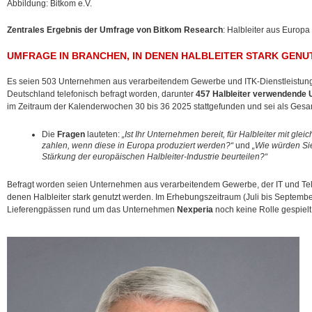
Abbildung: Bitkom e.V.
Zentrales Ergebnis der Umfrage von Bitkom Research
: Halbleiter aus Europa
UMFRAGE IN BRANCHEN, IN DENEN HALBLEITER STARK GEN
Es seien 503 Unternehmen aus verarbeitendem Gewerbe und ITK-Dienstleistung
Deutschland telefonisch befragt worden, darunter
457 Halbleiter verwendende
im Zeitraum der Kalenderwochen 30 bis 36 2025 stattgefunden und sei als Gesa
Die
Fragen
lauteten:
„Ist Ihr Unternehmen bereit, für Halbleiter mit gle
zahlen, wenn diese in Europa produziert werden?“
und
„Wie würden Si
Stärkung der europäischen Halbleiter-Industrie beurteilen?“
Befragt worden seien Unternehmen aus verarbeitendem Gewerbe, der IT und Te
denen Halbleiter stark genutzt werden. Im Erhebungszeitraum (Juli bis Septembe
Lieferengpässen rund um das Unternehmen
Nexperia
noch keine Rolle gespielt