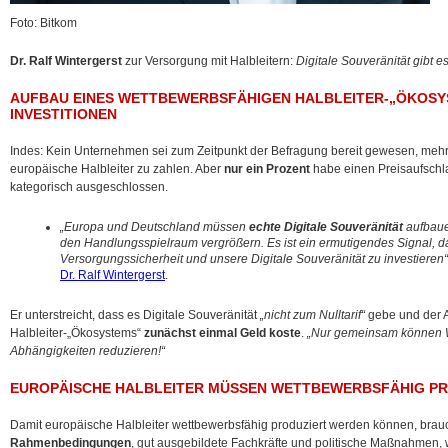
Foto: Bitkom
Dr. Ralf Wintergerst
zur Versorgung mit Halbleitern:
Digitale Souveränität gibt e
AUFBAU EINES WETTBEWERBSFÄHIGEN HALBLEITER-„ÖKOS
INVESTITIONEN
Indes: Kein Unternehmen sei zum Zeitpunkt der Befragung bereit gewesen, mehr
europäische Halbleiter zu zahlen. Aber
nur ein Prozent
habe einen Preisaufschla
kategorisch ausgeschlossen.
„Europa und Deutschland müssen
echte Digitale Souveränität
aufbaue
den Handlungsspielraum vergrößern. Es ist ein ermutigendes Signal, dass
Versorgungssicherheit und unsere Digitale Souveränität zu investieren“
Dr. Ralf Wintergerst
.
Er unterstreicht, dass es Digitale Souveränität
„nicht zum Nulltarif“
gebe und der 
Halbleiter-„Ökosystems“
zunächst einmal Geld koste
.
„Nur gemeinsam können Wir
Abhängigkeiten reduzieren!“
EUROPÄISCHE HALBLEITER MÜSSEN WETTBEWERBSFÄHIG P
Damit europäische Halbleiter wettbewerbsfähig produziert werden können, bra
Rahmenbedingungen
, gut ausgebildete Fachkräfte und politische Maßnahmen, 