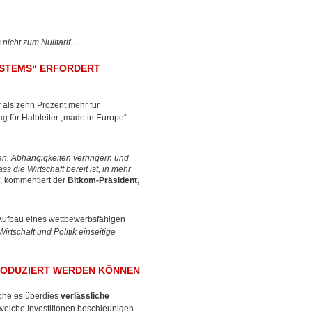
s nicht zum Nulltarif…
YSTEMS“ ERFORDERT
 als zehn Prozent mehr für
g für Halbleiter „made in Europe“
n, Abhängigkeiten verringern und
 die Wirtschaft bereit ist, in mehr
, kommentiert der
Bitkom-Präsident
,
Aufbau eines wettbewerbsfähigen
tschaft und Politik einseitige
RODUZIERT WERDEN KÖNNEN
uche es überdies
verlässliche
welche Investitionen beschleunigen