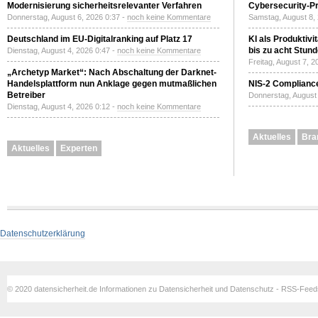
Modernisierung sicherheitsrelevanter Verfahren
Cybersecurity-Pri
Donnerstag, August 6, 2026 0:37 -
noch keine Kommentare
Samstag, August 8,
Deutschland im EU-Digitalranking auf Platz 17
KI als Produktivi
bis zu acht Stun
Dienstag, August 4, 2026 0:47 -
noch keine Kommentare
Freitag, August 7, 
„Archetyp Market“: Nach Abschaltung der Darknet-
Handelsplattform nun Anklage gegen mutmaßlichen
NIS-2 Compliance
Betreiber
Donnerstag, August 
Dienstag, August 4, 2026 0:12 -
noch keine Kommentare
Aktuelles
Bra
Aktuelles
Experten
Datenschutzerklärung
© 2020 datensicherheit.de Informationen zu Datensicherheit und Datenschutz - RSS-Fee