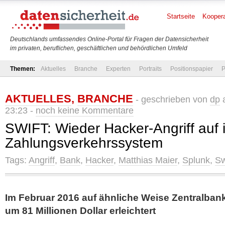
Startseite
Koopera
Deutschlands umfassendes Online-Portal für Fragen der Datensicherheit
im privaten, beruflichen, geschäftlichen und behördlichen Umfeld
Themen:
Aktuelles
Branche
Experten
Portraits
Positionspapier
P
AKTUELLES
,
BRANCHE
- geschrieben von
dp
a
23:23 -
noch keine Kommentare
SWIFT: Wieder Hacker-Angriff auf i
Zahlungsverkehrssystem
Tags:
Angriff
,
Bank
,
Hacker
,
Matthias Maier
,
Splunk
,
Sw
Im Februar 2016 auf ähnliche Weise Zentralba
um 81 Millionen Dollar erleichtert