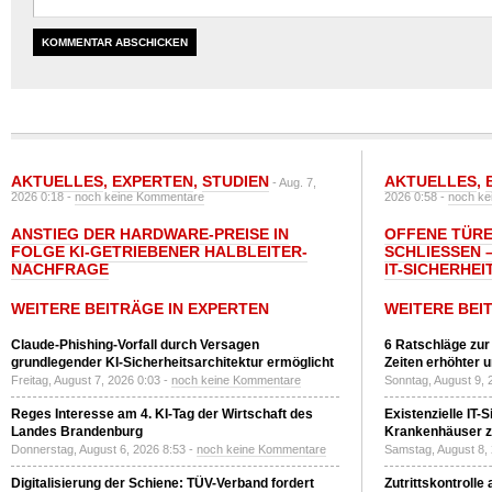
AKTUELLES
,
EXPERTEN
,
STUDIEN
AKTUELLES
,
- Aug. 7,
2026 0:18 -
noch keine Kommentare
2026 0:58 -
noch ke
ANSTIEG DER HARDWARE-PREISE IN
OFFENE TÜRE
FOLGE KI-GETRIEBENER HALBLEITER-
SCHLIESSEN –
NACHFRAGE
T-SICHERHEI
WEITERE BEITRÄGE IN EXPERTEN
WEITERE BEI
Claude-Phishing-Vorfall durch Versagen
6 Ratschläge zur
grundlegender KI-Sicherheitsarchitektur ermöglicht
Zeiten erhöhter 
Freitag, August 7, 2026 0:03 -
noch keine Kommentare
Sonntag, August 9, 
Reges Interesse am 4. KI-Tag der Wirtschaft des
Existenzielle IT-
Landes Brandenburg
Krankenhäuser zu
Donnerstag, August 6, 2026 8:53 -
noch keine Kommentare
Samstag, August 8,
Digitalisierung der Schiene: TÜV-Verband fordert
Zutrittskontrolle