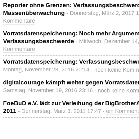
Reporter ohne Grenzen: Verfassungsbeschwer
Massenüberwachung
- Donnerstag, März 2, 2017 
Kommentare
Vorratsdatenspeicherung: Noch mehr Argumente
Verfassungsbeschwerde
- Mittwoch, Dezember 14
Kommentare
Vorratsdatenspeicherung: Verfassungsbeschwe
Montag, November 28, 2016 20:14 -
noch keine Komm
digitalcourage kämpft weiter gegen Vorratsdat
Samstag, November 19, 2016 23:16 -
noch keine Kom
FoeBuD e.V. lädt zur Verleihung der BigBrother
2011
- Donnerstag, März 3, 2011 17:47 -
ein Komment