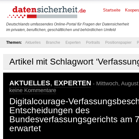
Startseite
Koopera
Deutschlands umfassendes Online-Portal für Fragen der Datensicherheit
im privaten, beruflichen, geschäftlichen und behördlichen Umfeld
Themen:
Aktuelles
Branche
Experten
Portraits
Positionspapier
P
Artikel mit Schlagwort ‘Verfassu
AKTUELLES
,
EXPERTEN
- Mittwoch, August
keine Kommentare
Digitalcourage-Verfassungsbesc
Entscheidungen des
Bundesverfassungsgerichts am 7
erwartet