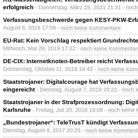
erfolgreich
- Donnerstag, März 25, 2021 21:31 -
noch
Verfassungsbeschwerde gegen KESY-PKW-Erf
August 6, 2019 17:59 -
noch keine Kommentare
EU-Rat: Kein Vorschlag respektiert Grundrechte
Mittwoch, Mai 29, 2019 17:22 -
noch keine Kommentar
DE-CIX: Internetknoten-Betreiber reicht Verfa
Donnerstag, Oktober 11, 2018 18:42 -
noch keine Kom
Staatstrojaner: Digitalcourage hat Verfassung
eingereicht
- Dienstag, August 7, 2018 20:22 -
noch 
Staatstrojaner in der Strafprozessordnung: Dig
Karlsruhe
- Freitag, Juli 20, 2018 19:08 -
noch keine
„Bundestrojaner“: TeleTrusT kündigt Verfass
Dienstag, August 8, 2017 20:25 -
noch keine Komment