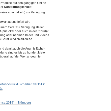
re Produkte auf den gängigen Online-
der
Kontaktmöglichkeit
.
eise automatisch) zur Verfügung
swort
ausgeliefert wird!
einem Gerät zur Verfügung stellen!
(nur lokal oder auch in der Cloud)?
nnung oder nehmen Bilder und Videos
n Gerät wirklich
all diese
nd damit auch die Angriffsfläche)
ndung sind es bis zu hundert Meter.
überall auf der Welt angegriffen
etworks rückt Sicherheit der IoT in
ät
„it-sa 2019“ in Nürnberg