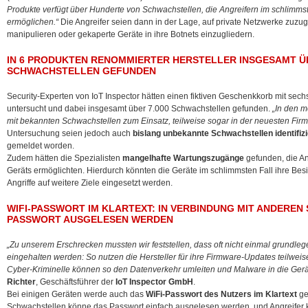
Produkte verfügt über Hunderte von Schwachstellen, die Angreifern im schlimms
ermöglichen.“
Die Angreifer seien dann in der Lage, auf private Netzwerke zuzug
manipulieren oder gekaperte Geräte in ihre Botnets einzugliedern.
IN 6 PRODUKTEN RENOMMIERTER HERSTELLER INSGESAMT ÜB
SCHWACHSTELLEN GEFUNDEN
Security-Experten von IoT Inspector hätten einen fiktiven Geschenkkorb mit sech
untersucht und dabei insgesamt über 7.000 Schwachstellen gefunden.
„In den m
mit bekannten Schwachstellen zum Einsatz, teilweise sogar in der neuesten Fir
Untersuchung seien jedoch auch
bislang unbekannte Schwachstellen identifizi
gemeldet worden.
Zudem hätten die Spezialisten
mangelhafte Wartungszugänge
gefunden, die An
Geräts ermöglichten. Hierdurch könnten die Geräte im schlimmsten Fall ihre Besi
Angriffe auf weitere Ziele eingesetzt werden.
WIFI-PASSWORT IM KLARTEXT: IN VERBINDUNG MIT ANDERE
PASSWORT AUSGELESEN WERDEN
„Zu unserem Erschrecken mussten wir feststellen, dass oft nicht einmal grund
eingehalten werden: So nutzen die Hersteller für ihre Firmware-Updates teilwei
Cyber-Kriminelle können so den Datenverkehr umleiten und Malware in die Gerä
Richter
, Geschäftsführer der
IoT Inspector GmbH
.
Bei einigen Geräten werde auch das
WiFi-Passwort des Nutzers im Klartext
ge
Schwachstellen könne das Passwort einfach ausgelesen werden, und Angreifer 