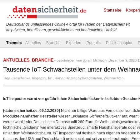
Startseite
Koopera
Deutschlands umfassendes Online-Portal für Fragen der Datensicherheit
im privaten, beruflichen, geschäftlichen und behördlichen Umfeld
Themen:
Aktuelles
Branche
Experten
Portraits
Positionspapier
P
AKTUELLES
,
BRANCHE
- geschrieben von
dp
am Mittwoch, Dezember 9, 2020 1
Tausende IoT-Schwachstellen unter dem Weihn
Tags:
Geschenke
,
Inspector
,
IoT
,
Rainer Richter
,
Schwachstellen
,
Weihnachten
IoT Inspector warnt vor gefährlichen Sicherheitslücken in beliebten Geschen
[datensicherheit.de, 09.12.2020]
Nicht nur billige Ware aus Fernost sei von Sch
Produkte namhafter Hersteller
wiesen
„eklatante Sicherheitslücken“
auf, warnt 
werde wohl jeder Deutsche im Durchschnitt 280 Euro für Weihnachtsgeschenke
technische „Gadgets“ wie interaktives Spielzeug, smarte Haushaltsgeräte oder v
unter dem Weihnachtsbaum. IoT Inspector hat deshalb nach eigenen Angaben beli
(u.a. aus den USA und Deutschland) untersucht und sei zu erschreckenden Er