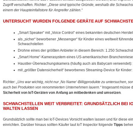
Zugriff verschaffen. Richter:
„Diese sind typische Gründe, weshalb die Schwachst
einem der Haupteinfallstore für Angreifer zählen.“
UNTERSUCHT WURDEN FOLGENDE GERÄTE AUF SCHWACHSTE
„Smart Speaker“ mit „Voice Control“ eines bekannten deutschen Herstel
als „sicher“ beworbener „Messenger“ für Kinder eines weltweit führend
Schwachstellen
Drohne eines der größten Anbieter in diesem Bereich: 1.250 Schwachst
„Smart Home“-Kamerasystem eines US-amerikanischen Branchenriesen
Haustier-Überwachungskamera (häufig auch als Babycam verwendet):
mit „größter Datensicherheit“ beworbenes Streaming-Device für Kinder
Richter:
„Uns war wichtig, nicht nur ‚No Name‘-Billigprodukte zu untersuchen, s
auch bei Produkten von renommierten Unternehmen lauern.“
Insgesamt müsse di
Sicherheit von IoT-Geräten von Anfang an mitbedenken und umsetzen
.
SCHWACHSTELLEN WEIT VERBREITET: GRUNDSÄTZLICH BEI IO
WALTEN LASSEN
Grundsätzlich sollte man bei IoT-Devices Vorsicht walten lassen und für diese 
einrichten. Darüber hinaus sollten Käufer laut IoT Inspector folgende
Tipps
beher