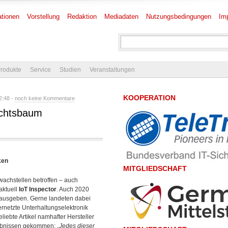
tionen
Vorstellung
Redaktion
Mediadaten
Nutzungsbedingungen
Im
rodukte
Service
Studien
Veranstaltungen
KOOPERATION
2:48 -
noch keine Kommentare
achtsbaum
ken
MITGLIEDSCHAFT
wachstellen betroffen – auch
aktuell
IoT Inspector
. Auch 2020
 ausgeben. Gerne landeten dabei
ernetzte Unterhaltungselektronik
ebte Artikel namhafter Hersteller
gebnissen gekommen:
„Jedes dieser