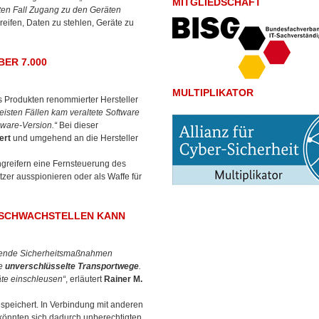
MITGLIEDSCHAFT
ten Fall Zugang zu den Geräten
reifen, Daten zu stehlen, Geräte zu
ER 7.000
MULTIPLIKATOR
s Produkten renommierter Hersteller
eisten Fällen kam veraltete Software
mware-Version.“
Bei dieser
ert
und umgehend an die Hersteller
greifern eine Fernsteuerung des
tzer ausspionieren oder als Waffe für
N SCHWACHSTELLEN KANN
legende Sicherheitsmaßnahmen
se
unverschlüsselte Transportwege
.
te einschleusen“
, erläutert
Rainer M.
speichert. In Verbindung mit anderen
könnten sich dadurch unberechtigten