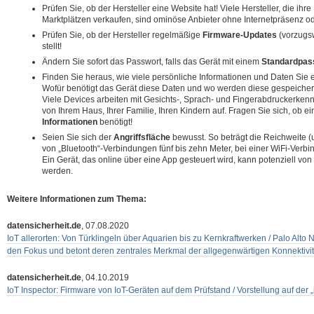
Prüfen Sie, ob der Hersteller eine Website hat! Viele Hersteller, die ih
Marktplätzen verkaufen, sind ominöse Anbieter ohne Internetpräsenz o
Prüfen Sie, ob der Hersteller regelmäßige
Firmware-Updates
(vorzugsw
stellt!
Ändern Sie sofort das Passwort, falls das Gerät mit einem
Standardpas
Finden Sie heraus, wie viele persönliche Informationen und Daten Sie 
Wofür benötigt das Gerät diese Daten und wo werden diese gespeichert 
Viele Devices arbeiten mit Gesichts-, Sprach- und Fingerabdruckerke
von Ihrem Haus, Ihrer Familie, Ihren Kindern auf. Fragen Sie sich, ob ei
Informationen
benötigt!
Seien Sie sich der
Angriffsfläche
bewusst. So beträgt die Reichweite (u
von „Bluetooth“-Verbindungen fünf bis zehn Meter, bei einer WiFi-Verbi
Ein Gerät, das online über eine App gesteuert wird, kann potenziell von 
werden.
Weitere Informationen zum Thema:
datensicherheit.de
, 07.08.2020
IoT allerorten: Von Türklingeln über Aquarien bis zu Kernkraftwerken / Palo Alto N
den Fokus und betont deren zentrales Merkmal der allgegenwärtigen Konnektivit
datensicherheit.de
, 04.10.2019
IoT Inspector: Firmware von IoT-Geräten auf dem Prüfstand / Vorstellung auf der 