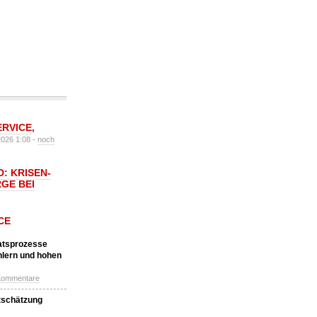
ERVICE
,
2026 1:08 -
noch
: KRISEN-
GE BEI
CE
katsprozesse
hlern und hohen
Kommentare
tschätzung