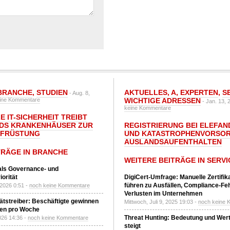
BRANCHE
,
STUDIEN
AKTUELLES
,
A
,
EXPERTEN
,
S
- Aug. 8,
ine Kommentare
WICHTIGE ADRESSEN
- Jan. 13, 
keine Kommentare
E IT-SICHERHEIT TREIBT
DS KRANKENHÄUSER ZUR
REGISTRIERUNG BEI ELEFAND
UFRÜSTUNG
UND KATASTROPHENVORSOR
AUSLANDSAUFENTHALTEN
TRÄGE IN BRANCHE
WEITERE BEITRÄGE IN SERVI
 als Governance- und
orität
DigiCert-Umfrage: Manuelle Zertifi
führen zu Ausfällen, Compliance-Fe
 2026 0:51 -
noch keine Kommentare
Verlusten im Unternehmen
tätstreiber: Beschäftigte gewinnen
Mittwoch, Juli 9, 2025 19:03 -
noch keine 
den pro Woche
Threat Hunting: Bedeutung und Wer
2026 14:36 -
noch keine Kommentare
steigt