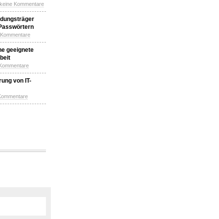
 keine Kommentare
idungsträger
 Passwörtern
e Kommentare
ne geeignete
beit
 Kommentare
ung von IT-
 Kommentare