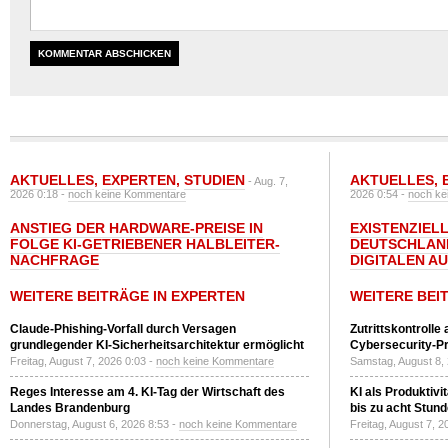
AKTUELLES
,
EXPERTEN
,
STUDIEN
AKTUELLES
,
- Aug. 7,
2026 0:18 -
noch keine Kommentare
2026 0:54 -
noch ke
ANSTIEG DER HARDWARE-PREISE IN
EXISTENZIELL
FOLGE KI-GETRIEBENER HALBLEITER-
DEUTSCHLAN
NACHFRAGE
DIGITALEN A
WEITERE BEITRÄGE IN EXPERTEN
WEITERE BEI
Claude-Phishing-Vorfall durch Versagen
Zutrittskontrolle
grundlegender KI-Sicherheitsarchitektur ermöglicht
Cybersecurity-Pri
Freitag, August 7, 2026 0:03 -
noch keine Kommentare
Samstag, August 8,
Reges Interesse am 4. KI-Tag der Wirtschaft des
KI als Produktivi
Landes Brandenburg
bis zu acht Stun
Donnerstag, August 6, 2026 8:53 -
noch keine Kommentare
Freitag, August 7, 