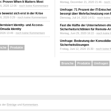
: Proven When It Matters Most
Montag, Dezember 21, 2020 21:46 -
noch
6, 2026 12:06 -
noch keine Kommentare
Umfrage: 71 Prozent der IT-Entsche
 beweist sich erst in der Krise
besorgt über Mehrfachnutzung von
6, 2026 0:29 -
noch keine Kommentare
Dienstag, Juli 14, 2020 14:51 -
noch kein
ernisiert Identity- und Access-
Fast die Hälfte der Unternehmen oh
Omada Identity
Sicherheitsrichtlinien für Remote-Ar
 2026 13:49 -
noch keine Kommentare
Montag, Juni 29, 2020 16:22 -
noch keine
Umfrage: Bedeutung der Konsolidier
Sicherheitslösungen
nche
Produkte
Freitag, Juni 12, 2020 15:30 -
noch keine
Branche
Produkte
Umfragen
ds der
Einträge
und
Kommentare
.