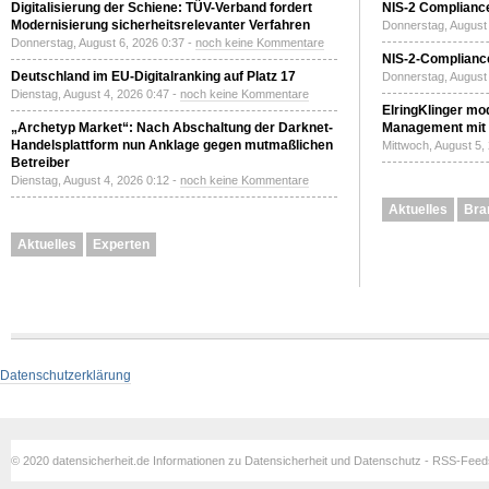
Digitalisierung der Schiene: TÜV-Verband fordert
NIS-2 Compliance
Modernisierung sicherheitsrelevanter Verfahren
Donnerstag, August 
Donnerstag, August 6, 2026 0:37 -
noch keine Kommentare
NIS-2-Compliance
Deutschland im EU-Digitalranking auf Platz 17
Donnerstag, August 
Dienstag, August 4, 2026 0:47 -
noch keine Kommentare
ElringKlinger mod
„Archetyp Market“: Nach Abschaltung der Darknet-
Management mit 
Handelsplattform nun Anklage gegen mutmaßlichen
Mittwoch, August 5,
Betreiber
Dienstag, August 4, 2026 0:12 -
noch keine Kommentare
Aktuelles
Bra
Aktuelles
Experten
Datenschutzerklärung
© 2020 datensicherheit.de Informationen zu Datensicherheit und Datenschutz - RSS-Fee