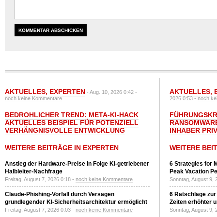
AKTUELLES
,
EXPERTEN
AKTUELLES
,
- Aug. 10, 2026 0:42 -
noch keine Kommentare
2026 0:53 -
noch ke
BEDROHLICHER TREND: META-KI-HACK
FÜHRUNGSKRÄ
AKTUELLES BEISPIEL FÜR POTENZIELL
RANSOMWARE
VERHÄNGNISVOLLE ENTWICKLUNG
INHABER PRI
WEITERE BEITRÄGE IN EXPERTEN
WEITERE BEI
Anstieg der Hardware-Preise in Folge KI-getriebener
6 Strategies for 
Halbleiter-Nachfrage
Peak Vacation Pe
Freitag, August 7, 2026 0:18 -
noch keine Kommentare
Sonntag, August 9, 
Claude-Phishing-Vorfall durch Versagen
6 Ratschläge zur
grundlegender KI-Sicherheitsarchitektur ermöglicht
Zeiten erhöhter 
Freitag, August 7, 2026 0:03 -
noch keine Kommentare
Sonntag, August 9, 