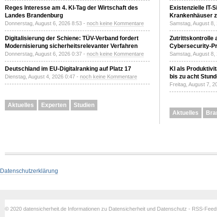
Reges Interesse am 4. KI-Tag der Wirtschaft des
Existenzielle IT-
Landes Brandenburg
Krankenhäuser zu
Donnerstag, August 6, 2026 8:53 -
noch keine Kommentare
Samstag, August 8,
Digitalisierung der Schiene: TÜV-Verband fordert
Zutrittskontrolle
Modernisierung sicherheitsrelevanter Verfahren
Cybersecurity-Pri
Donnerstag, August 6, 2026 0:37 -
noch keine Kommentare
Samstag, August 8,
Deutschland im EU-Digitalranking auf Platz 17
KI als Produktivi
bis zu acht Stun
Dienstag, August 4, 2026 0:47 -
noch keine Kommentare
Freitag, August 7, 
Aktuelles
Experten
Studien
Aktuelles
Bra
Datenschutzerklärung
© 2020 datensicherheit.de Informationen zu Datensicherheit und Datenschutz - RSS-Fee