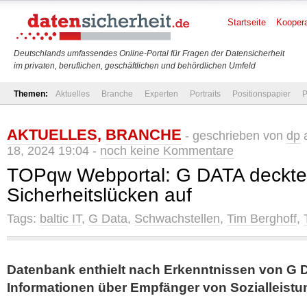
Startseite
Koopera
Deutschlands umfassendes Online-Portal für Fragen der Datensicherheit
im privaten, beruflichen, geschäftlichen und behördlichen Umfeld
Themen:
Aktuelles
Branche
Experten
Portraits
Positionspapier
P
AKTUELLES
,
BRANCHE
- geschrieben von
dp
a
18, 2024 19:04 -
noch keine Kommentare
TOPqw Webportal: G DATA deckte 
Sicherheitslücken auf
Tags:
baltic IT
,
G Data
,
Schwachstellen
,
Tim Berghoff
,
Datenbank enthielt nach Erkenntnissen von G D
Informationen über Empfänger von Sozialleist