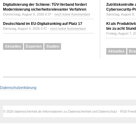
Digitalisierung der Schiene: TÜV-Verband fordert
Zutrittskontrolle
Modernisierung sicherheitsrelevanter Verfahren
Cybersecurity-Pri
Donnerstag, August 6, 2026 0:37 -
noch keine Kommentare
Samstag, August 8,
Deutschland im EU-Digitalranking auf Platz 17
KI als Produktivi
bis zu acht Stun
Dienstag, August 4, 2026 0:47 -
noch keine Kommentare
Freitag, August 7, 
Aktuelles
Experten
Studien
Aktuelles
Bra
Datenschutzerklärung
© 2020 datensicherheit.de Informationen zu Datensicherheit und Datenschutz - RSS-Fee