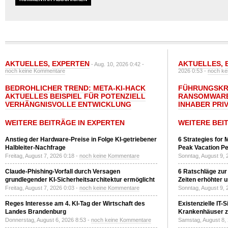
AKTUELLES
,
EXPERTEN
AKTUELLES
,
- Aug. 10, 2026 0:42 -
noch keine Kommentare
2026 0:53 -
noch ke
BEDROHLICHER TREND: META-KI-HACK
FÜHRUNGSKRÄ
AKTUELLES BEISPIEL FÜR POTENZIELL
RANSOMWARE
VERHÄNGNISVOLLE ENTWICKLUNG
INHABER PRI
WEITERE BEITRÄGE IN EXPERTEN
WEITERE BEI
Anstieg der Hardware-Preise in Folge KI-getriebener
6 Strategies for 
Halbleiter-Nachfrage
Peak Vacation Pe
Freitag, August 7, 2026 0:18 -
noch keine Kommentare
Sonntag, August 9, 
Claude-Phishing-Vorfall durch Versagen
6 Ratschläge zur
grundlegender KI-Sicherheitsarchitektur ermöglicht
Zeiten erhöhter 
Freitag, August 7, 2026 0:03 -
noch keine Kommentare
Sonntag, August 9, 
Reges Interesse am 4. KI-Tag der Wirtschaft des
Existenzielle IT-
Landes Brandenburg
Krankenhäuser zu
Donnerstag, August 6, 2026 8:53 -
noch keine Kommentare
Samstag, August 8,