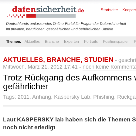
Startseite
Koopera
Deutschlands umfassendes Online-Portal für Fragen der Datensicherheit
im privaten, beruflichen, geschäftlichen und behördlichen Umfeld
Themen:
Aktuelles
Branche
Experten
Portraits
Positionspapier
P
AKTUELLES
,
BRANCHE
,
STUDIEN
- geschr
Mittwoch, März 21, 2012 17:41 -
noch keine Komment
Trotz Rückgang des Aufkommens 
gefährlicher
Tags:
2011
,
Anhang
,
Kaspersky Lab
,
Phishing
,
Rückga
Laut KASPERSKY lab haben sich die Themen 
noch nicht erledigt