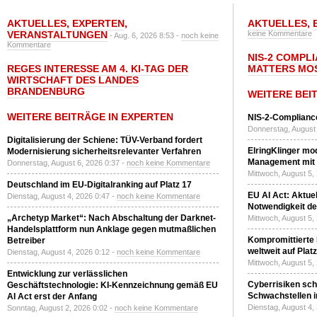
AKTUELLES
,
EXPERTEN
,
AKTUELLES
,
VERANSTALTUNGEN
keine Kommentare
- Aug. 6, 2026 8:53 -
noch keine
Kommentare
NIS-2 COMPL
REGES INTERESSE AM 4. KI-TAG DER
MATTERS MO
WIRTSCHAFT DES LANDES
BRANDENBURG
WEITERE BEI
WEITERE BEITRÄGE IN EXPERTEN
NIS-2-Compliance
Donnerstag, August 
Digitalisierung der Schiene: TÜV-Verband fordert
ElringKlinger mod
Modernisierung sicherheitsrelevanter Verfahren
Management mit 
Donnerstag, August 6, 2026 0:37 -
noch keine Kommentare
Mittwoch, August 5,
Deutschland im EU-Digitalranking auf Platz 17
EU AI Act: Aktuel
Dienstag, August 4, 2026 0:47 -
noch keine Kommentare
Notwendigkeit de
„Archetyp Market“: Nach Abschaltung der Darknet-
Mittwoch, August 5,
Handelsplattform nun Anklage gegen mutmaßlichen
Kompromittierte
Betreiber
weltweit auf Plat
Dienstag, August 4, 2026 0:12 -
noch keine Kommentare
Mittwoch, August 5,
Entwicklung zur verlässlichen
Cyberrisiken sch
Geschäftstechnologie: KI-Kennzeichnung gemäß EU
Schwachstellen i
AI Act erst der Anfang
Dienstag, August 4,
Sonntag, August 2, 2026 0:02 -
noch keine Kommentare