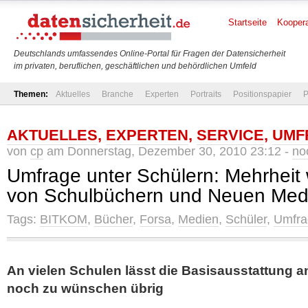
Startseite
Koopera
Deutschlands umfassendes Online-Portal für Fragen der Datensicherheit
im privaten, beruflichen, geschäftlichen und behördlichen Umfeld
Themen:
Aktuelles
Branche
Experten
Portraits
Positionspapier
P
AKTUELLES
,
EXPERTEN
,
SERVICE
,
UMF
von
cp
am Donnerstag, Dezember 30, 2010 23:12 -
no
Umfrage unter Schülern: Mehrheit
von Schulbüchern und Neuen Med
Tags:
BITKOM
,
Bücher
,
Forsa
,
Medien
,
Schüler
,
Umfra
An vielen Schulen lässt die Basisausstattung a
noch zu wünschen übrig