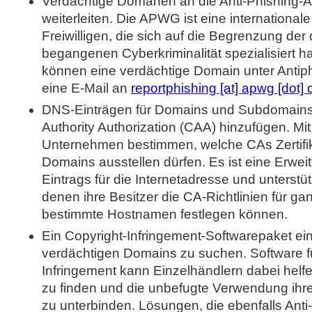
Verdächtige Domänen an die Anti-Phishing-
weiterleiten. Die APWG ist eine international
Freiwilligen, die sich auf die Begrenzung der
begangenen Cyberkriminalität spezialisiert ha
können eine verdächtige Domain unter Antip
eine E-Mail an
reportphishing [at] apwg [dot] 
DNS-Einträgen für Domains und Subdomains d
Authority Authorization (CAA) hinzufügen. M
Unternehmen bestimmen, welche CAs Zertifik
Domains ausstellen dürfen. Es ist eine Erwe
Eintrags für die Internetadresse und unterstüt
denen ihre Besitzer die CA-Richtlinien für g
bestimmte Hostnamen festlegen können.
Ein Copyright-Infringement-Softwarepaket e
verdächtigen Domains zu suchen. Software f
Infringement kann Einzelhändlern dabei helf
zu finden und die unbefugte Verwendung ihr
zu unterbinden. Lösungen, die ebenfalls Ant