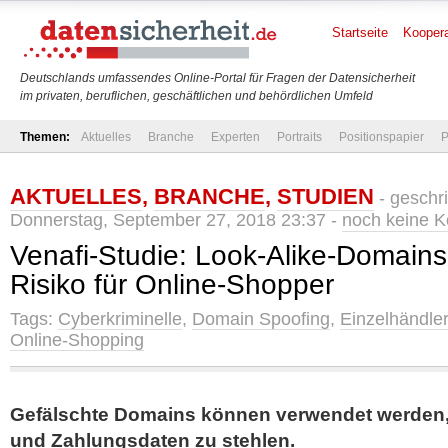
Startseite
Koopera
Deutschlands umfassendes Online-Portal für Fragen der Datensicherheit
im privaten, beruflichen, geschäftlichen und behördlichen Umfeld
Themen:
Aktuelles
Branche
Experten
Portraits
Positionspapier
P
AKTUELLES
,
BRANCHE
,
STUDIEN
- geschr
Donnerstag, September 27, 2018 23:37 -
noch keine 
Venafi-Studie: Look-Alike-Domains
Risiko für Online-Shopper
Tags:
Cyberkriminelle
,
Domain Spoofing
,
Einzelhändler
Online-Shopping
Gefälschte Domains können verwendet werden,
und Zahlungsdaten zu stehlen.