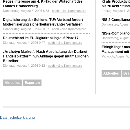
Reges Interesse am 4. KI-Tag der Wirtschaft des
KI als Produktivi
Landes Brandenburg
bis zu acht Stun
Donnerstag, August 6, 2026 8:53 -
noch keine Kommentare
Freitag, August 7, 
Digitalisierung der Schiene: TÜV-Verband fordert
NIS-2 Compliance
Modernisierung sicherheitsrelevanter Verfahren
Donnerstag, August 
Donnerstag, August 6, 2026 0:37 -
noch keine Kommentare
NIS-2-Compliance
Deutschland im EU-Digitalranking auf Platz 17
Donnerstag, August 
Dienstag, August 4, 2026 0:47 -
noch keine Kommentare
ElringKlinger mod
„Archetyp Market“: Nach Abschaltung der Darknet-
Management mit 
Handelsplattform nun Anklage gegen mutmaßlichen
Mittwoch, August 5,
Betreiber
Dienstag, August 4, 2026 0:12 -
noch keine Kommentare
Aktuelles
Bra
Aktuelles
Experten
Datenschutzerklärung