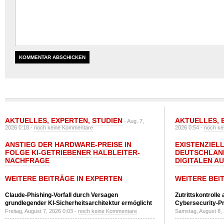
AKTUELLES
,
EXPERTEN
,
STUDIEN
AKTUELLES
,
- Aug. 7,
2026 0:18 -
noch keine Kommentare
2026 0:54 -
noch ke
ANSTIEG DER HARDWARE-PREISE IN
EXISTENZIELL
FOLGE KI-GETRIEBENER HALBLEITER-
DEUTSCHLAN
NACHFRAGE
DIGITALEN A
WEITERE BEITRÄGE IN EXPERTEN
WEITERE BEI
Claude-Phishing-Vorfall durch Versagen
Zutrittskontrolle
grundlegender KI-Sicherheitsarchitektur ermöglicht
Cybersecurity-Pri
Freitag, August 7, 2026 0:03 -
noch keine Kommentare
Samstag, August 8,