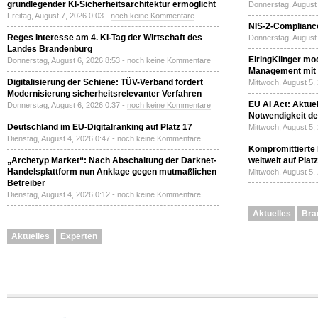
grundlegender KI-Sicherheitsarchitektur ermöglicht
Donnerstag, August 
Freitag, August 7, 2026 0:03 -
noch keine Kommentare
NIS-2-Compliance
Reges Interesse am 4. KI-Tag der Wirtschaft des
Donnerstag, August 
Landes Brandenburg
ElringKlinger mod
Donnerstag, August 6, 2026 8:53 -
noch keine Kommentare
Management mit 
Digitalisierung der Schiene: TÜV-Verband fordert
Mittwoch, August 5,
Modernisierung sicherheitsrelevanter Verfahren
EU AI Act: Aktuel
Donnerstag, August 6, 2026 0:37 -
noch keine Kommentare
Notwendigkeit de
Deutschland im EU-Digitalranking auf Platz 17
Mittwoch, August 5,
Dienstag, August 4, 2026 0:47 -
noch keine Kommentare
Kompromittierte
„Archetyp Market“: Nach Abschaltung der Darknet-
weltweit auf Plat
Handelsplattform nun Anklage gegen mutmaßlichen
Mittwoch, August 5,
Betreiber
Dienstag, August 4, 2026 0:12 -
noch keine Kommentare
Aktuelles
Bra
Aktuelles
Experten