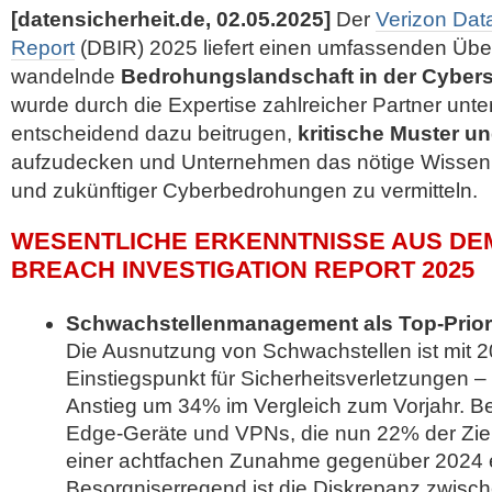
[datensicherheit.de, 02.05.2025]
Der
Verizon Dat
Report
(DBIR) 2025 liefert einen umfassenden Über
wandelnde
Bedrohungslandschaft in der Cybers
wurde durch die Expertise zahlreicher Partner unter
entscheidend dazu beitrugen,
kritische Muster u
aufzudecken und Unternehmen das nötige Wissen 
und zukünftiger Cyberbedrohungen zu vermitteln.
WESENTLICHE ERKENNTNISSE AUS DEM
BREACH INVESTIGATION REPORT 2025
Schwachstellenmanagement als Top-Priori
Die Ausnutzung von Schwachstellen ist mit 2
Einstiegspunkt für Sicherheitsverletzungen – e
Anstieg um 34% im Vergleich zum Vorjahr. B
Edge-Geräte und VPNs, die nun 22% der Zi
einer achtfachen Zunahme gegenüber 2024 e
Besorgniserregend ist die Diskrepanz zwisch