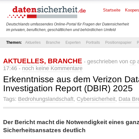
Startseite
Koopera
Deutschlands umfassendes Online-Portal für Fragen der Datensicherheit
im privaten, beruflichen, geschäftlichen und behördlichen Umfeld
Themen:
Aktuelles
Branche
Experten
Portraits
Positionspapier
P
AKTUELLES
,
BRANCHE
- geschrieben von
cp
a
17:46 -
noch keine Kommentare
Erkenntnisse aus dem Verizon Da
Investigation Report (DBIR) 2025
Tags:
Bedrohungslandschaft
,
Cybersicherheit
,
Data Br
Der Bericht macht die Notwendigkeit eines ganz
Sicherheitsansatzes deutlich