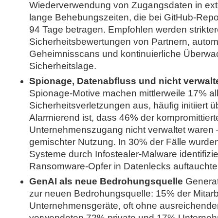
Wiederverwendung von Zugangsdaten in ex
lange Behebungszeiten, die bei GitHub-Reposi
94 Tage betragen. Empfohlen werden strikter
Sicherheitsbewertungen von Partnern, automa
Geheimnisscans und kontinuierliche Überwach
Sicherheitslage.
Spionage, Datenabfluss und nicht verwalt
Spionage-Motive machen mittlerweile 17% all
Sicherheitsverletzungen aus, häufig initiiert
Alarmierend ist, dass 46% der kompromittier
Unternehmenszugang nicht verwaltet waren 
gemischter Nutzung. In 30% der Fälle wurden
Systeme durch Infostealer-Malware identifizi
Ransomware-Opfer in Datenlecks auftauchte
GenAI als neue Bedrohungsquelle
Generati
zur neuen Bedrohungsquelle: 15% der Mitarbe
Unternehmensgeräte, oft ohne ausreichende
verwendeten 72% private und 17% Unterne