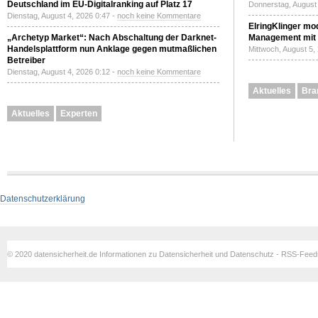
Deutschland im EU-Digitalranking auf Platz 17
Donnerstag, August 
Dienstag, August 4, 2026 0:47 -
noch keine Kommentare
ElringKlinger mod
„Archetyp Market“: Nach Abschaltung der Darknet-
Management mit 
Handelsplattform nun Anklage gegen mutmaßlichen
Mittwoch, August 5,
Betreiber
Dienstag, August 4, 2026 0:12 -
noch keine Kommentare
Aktuelles
Bra
Aktuelles
Experten
Datenschutzerklärung
© 2020 datensicherheit.de Informationen zu Datensicherheit und Datenschutz - RSS-Fee