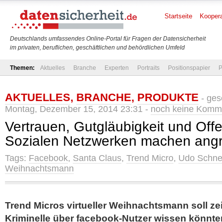
Startseite
Koopera
Deutschlands umfassendes Online-Portal für Fragen der Datensicherheit
im privaten, beruflichen, geschäftlichen und behördlichen Umfeld
Themen:
Aktuelles
Branche
Experten
Portraits
Positionspapier
P
AKTUELLES
,
BRANCHE
,
PRODUKTE
- ges
Montag, Dezember 15, 2014 23:31 -
noch keine Komm
Vertrauen, Gutgläubigkeit und Offe
Sozialen Netzwerken machen angr
Tags:
Facebook
,
Santa Claus
,
Trend Micro
,
Udo Schne
Weihnachtsmann
Trend Micros virtueller Weihnachtsmann soll zei
Kriminelle über facebook-Nutzer wissen könnte