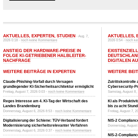
AKTUELLES
,
EXPERTEN
,
STUDIEN
AKTUELLES
,
- Aug. 7,
2026 0:18 -
noch keine Kommentare
2026 0:54 -
noch ke
ANSTIEG DER HARDWARE-PREISE IN
EXISTENZIELL
FOLGE KI-GETRIEBENER HALBLEITER-
DEUTSCHLAN
NACHFRAGE
DIGITALEN A
WEITERE BEITRÄGE IN EXPERTEN
WEITERE BEI
Claude-Phishing-Vorfall durch Versagen
Zutrittskontrolle
grundlegender KI-Sicherheitsarchitektur ermöglicht
Cybersecurity-Pri
Freitag, August 7, 2026 0:03 -
noch keine Kommentare
Samstag, August 8,
Reges Interesse am 4. KI-Tag der Wirtschaft des
KI als Produktivi
Landes Brandenburg
bis zu acht Stun
Donnerstag, August 6, 2026 8:53 -
noch keine Kommentare
Freitag, August 7, 
Digitalisierung der Schiene: TÜV-Verband fordert
NIS-2 Compliance
Modernisierung sicherheitsrelevanter Verfahren
Donnerstag, August 
Donnerstag, August 6, 2026 0:37 -
noch keine Kommentare
NIS-2-Compliance