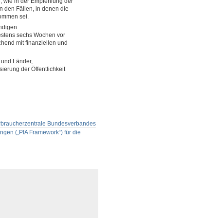
 wie in der Empfehlung der
in den Fällen, in denen die
ommen sei.
ändigen
estens sechs Wochen vor
hend mit finanziellen und
d und Länder,
ierung der Öffentlichkeit
Verbraucherzentrale Bundesverbandes
gen („PIA Framework“) für die