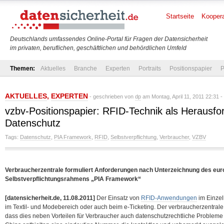
Startseite
Koopera
Deutschlands umfassendes Online-Portal für Fragen der Datensicherheit
im privaten, beruflichen, geschäftlichen und behördlichen Umfeld
Themen:
Aktuelles
Branche
Experten
Portraits
Positionspapier
P
AKTUELLES
,
EXPERTEN
- geschrieben von
dp
am Montag, April 11, 2011 22:31 -
vzbv-Positionspapier: RFID-Technik als Herausfo
Datenschutz
Tags:
Datenschutz
,
PIA Framework
,
RFID
,
Selbstverpflichtung
,
Verbraucher
,
VZBV
Verbraucherzentrale formuliert Anforderungen nach Unterzeichnung des eu
Selbstverpflichtungsrahmens „PIA Framework“
[datensicherheit.de, 11.08.2011]
Der Einsatz von
RFID-Anwendungen
im Einzel
im Textil- und Modebereich oder auch beim e-Ticketing. Der verbraucherzentral
dass dies neben Vorteilen für Verbraucher auch datenschutzrechtliche Probleme 