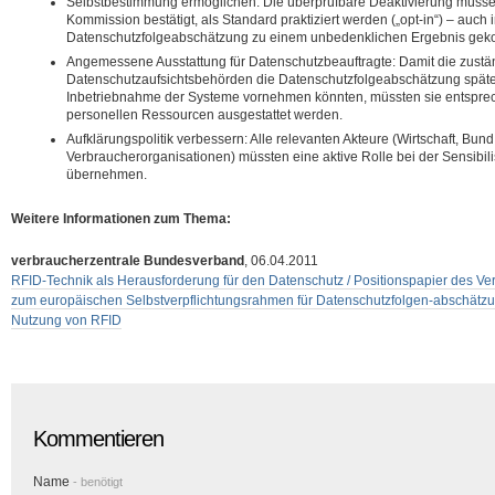
Selbstbestimmung ermöglichen: Die überprüfbare Deaktivierung müsse,
Kommission bestätigt, als Standard praktiziert werden („opt-in“) – auch 
Datenschutzfolgeabschätzung zu einem unbedenklichen Ergebnis gek
Angemessene Ausstattung für Datenschutzbeauftragte: Damit die zust
Datenschutzaufsichtsbehörden die Datenschutzfolgeabschätzung spät
Inbetriebnahme der Systeme vornehmen könnten, müssten sie entsprec
personellen Ressourcen ausgestattet werden.
Aufklärungspolitik verbessern: Alle relevanten Akteure (Wirtschaft, Bun
Verbraucherorganisationen) müssten eine aktive Rolle bei der Sensibilis
übernehmen.
Weitere Informationen zum Thema:
verbraucherzentrale Bundesverband
, 06.04.2011
RFID-Technik als Herausforderung für den Datenschutz / Positionspapier des 
zum europäischen Selbstverpflichtungsrahmen für Datenschutzfolgen-abschätzun
Nutzung von RFID
Kommentieren
Name
- benötigt