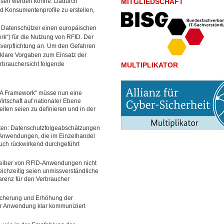
lesen werden könne. Dadurch
MITGLIEDSCHAFT
d Konsumentenprofile zu erstellen,
und Datenschützer einen europäischen
k“) für die Nutzung von RFID. Der
verpflichtung an.
Um den Gefahren
 klare Vorgaben zum Einsatz der
rbrauchersicht folgende
MULTIPLIKATOR
PIA Framework“ müsse nun eine
rtschaft auf nationaler Ebene
ten seien zu definieren und in der
ten: Datenschutzfolgeabschätzungen
Anwendungen, die im Einzelhandel
uch rückwirkend durchgeführt
reiber von RFID-Anwendungen nicht
eichzeitig seien unmissverständliche
renz für den Verbraucher
sicherung und Erhöhung der
er Anwendung klar kommuniziert