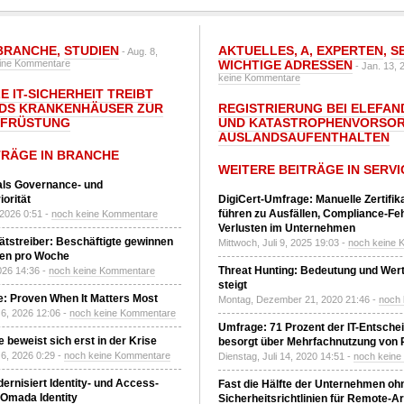
BRANCHE
,
STUDIEN
AKTUELLES
,
A
,
EXPERTEN
,
S
- Aug. 8,
ine Kommentare
WICHTIGE ADRESSEN
- Jan. 13, 
keine Kommentare
E IT-SICHERHEIT TREIBT
DS KRANKENHÄUSER ZUR
REGISTRIERUNG BEI ELEFAND
UFRÜSTUNG
UND KATASTROPHENVORSOR
AUSLANDSAUFENTHALTEN
TRÄGE IN BRANCHE
WEITERE BEITRÄGE IN SERVI
 als Governance- und
orität
DigiCert-Umfrage: Manuelle Zertifi
führen zu Ausfällen, Compliance-Fe
 2026 0:51 -
noch keine Kommentare
Verlusten im Unternehmen
tätstreiber: Beschäftigte gewinnen
Mittwoch, Juli 9, 2025 19:03 -
noch keine 
den pro Woche
Threat Hunting: Bedeutung und Wer
2026 14:36 -
noch keine Kommentare
steigt
: Proven When It Matters Most
Montag, Dezember 21, 2020 21:46 -
noch
6, 2026 12:06 -
noch keine Kommentare
Umfrage: 71 Prozent der IT-Entsche
 beweist sich erst in der Krise
besorgt über Mehrfachnutzung von
6, 2026 0:29 -
noch keine Kommentare
Dienstag, Juli 14, 2020 14:51 -
noch kein
ernisiert Identity- und Access-
Fast die Hälfte der Unternehmen oh
Omada Identity
Sicherheitsrichtlinien für Remote-Ar