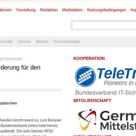
tionen
Vorstellung
Redaktion
Mediadaten
Nutzungsbedingungen
Im
rodukte
Service
Studien
Veranstaltungen
KOOPERATION
ein Kommentar
rderung für den
MITGLIEDSCHAFT
ropäischen
handel nimmt rasant zu, zum Beispiel
e Bundesverband (vzbv) hebt hervor,
aufwerfe. Die sehr kleinen RFID-