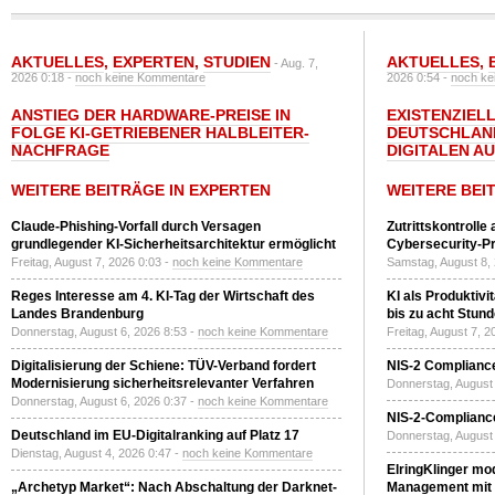
AKTUELLES
,
EXPERTEN
,
STUDIEN
AKTUELLES
,
- Aug. 7,
2026 0:18 -
noch keine Kommentare
2026 0:54 -
noch ke
ANSTIEG DER HARDWARE-PREISE IN
EXISTENZIELL
FOLGE KI-GETRIEBENER HALBLEITER-
DEUTSCHLAN
NACHFRAGE
DIGITALEN A
WEITERE BEITRÄGE IN EXPERTEN
WEITERE BEI
Claude-Phishing-Vorfall durch Versagen
Zutrittskontrolle
grundlegender KI-Sicherheitsarchitektur ermöglicht
Cybersecurity-Pri
Freitag, August 7, 2026 0:03 -
noch keine Kommentare
Samstag, August 8,
Reges Interesse am 4. KI-Tag der Wirtschaft des
KI als Produktivi
Landes Brandenburg
bis zu acht Stun
Donnerstag, August 6, 2026 8:53 -
noch keine Kommentare
Freitag, August 7, 
Digitalisierung der Schiene: TÜV-Verband fordert
NIS-2 Compliance
Modernisierung sicherheitsrelevanter Verfahren
Donnerstag, August 
Donnerstag, August 6, 2026 0:37 -
noch keine Kommentare
NIS-2-Compliance
Deutschland im EU-Digitalranking auf Platz 17
Donnerstag, August 
Dienstag, August 4, 2026 0:47 -
noch keine Kommentare
ElringKlinger mod
„Archetyp Market“: Nach Abschaltung der Darknet-
Management mit 