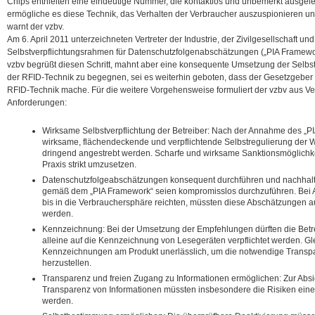
Chips enthielten eine eindeutige Nummer, die kontaktlos und unbemerkt ausge
ermögliche es diese Technik, das Verhalten der Verbraucher auszuspionieren un
warnt der vzbv.
Am 6. April 2011 unterzeichneten Vertreter der Industrie, der Zivilgesellschaft 
Selbstverpflichtungsrahmen für Datenschutzfolgenabschätzungen („PIA Framewor
vzbv begrüßt diesen Schritt, mahnt aber eine konsequente Umsetzung der Selbst
der RFID-Technik zu begegnen, sei es weiterhin geboten, dass der Gesetzgeber
RFID-Technik mache. Für die weitere Vorgehensweise formuliert der vzbv aus Ve
Anforderungen:
Wirksame Selbstverpflichtung der Betreiber: Nach der Annahme des „
wirksame, flächendeckende und verpflichtende Selbstregulierung der Wi
dringend angestrebt werden. Scharfe und wirksame Sanktionsmöglichkei
Praxis strikt umzusetzen.
Datenschutzfolgeabschätzungen konsequent durchführen und nachhal
gemäß dem „PIA Framework“ seien kompromisslos durchzuführen. Bei 
bis in die Verbrauchersphäre reichten, müssten diese Abschätzungen a
werden.
Kennzeichnung: Bei der Umsetzung der Empfehlungen dürften die Bet
alleine auf die Kennzeichnung von Lesegeräten verpflichtet werden. Gl
Kennzeichnungen am Produkt unerlässlich, um die notwendige Transpa
herzustellen.
Transparenz und freien Zugang zu Informationen ermöglichen: Zur Ab
Transparenz von Informationen müssten insbesondere die Risiken ein
werden.