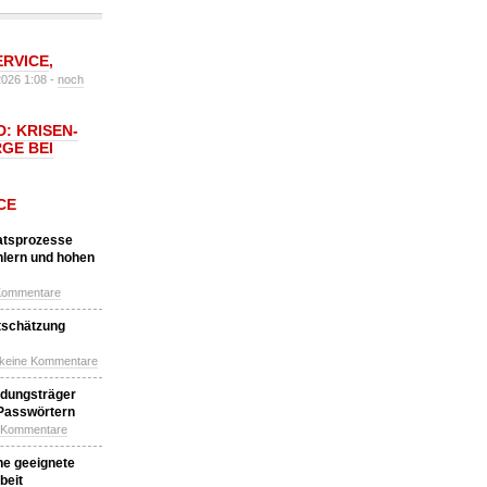
ERVICE
,
2026 1:08 -
noch
: KRISEN-
GE BEI
CE
katsprozesse
hlern und hohen
Kommentare
tschätzung
 keine Kommentare
idungsträger
 Passwörtern
e Kommentare
ne geeignete
beit