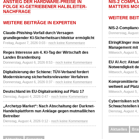
ANSTIEG DER HARDWARE-PREISE IN
NIS-2 COMPL
FOLGE KI-GETRIEBENER HALBLEITER-
MATTERS MO
NACHFRAGE
WEITERE BEI
WEITERE BEITRÄGE IN EXPERTEN
NIS-2-Compliance
Claude-Phishing-Vorfall durch Versagen
Donnerstag, August 
grundlegender KI-Sicherheitsarchitektur ermöglicht
ElringKlinger mod
Freitag, August 7, 2026 0:03 -
noch keine Kommentare
Management mit 
Reges Interesse am 4. KI-Tag der Wirtschaft des
Mittwoch, August 5,
Landes Brandenburg
EU AI Act: Aktuel
Donnerstag, August 6, 2026 8:53 -
noch keine Kommentare
Notwendigkeit de
Digitalisierung der Schiene: TÜV-Verband fordert
Mittwoch, August 5,
Modernisierung sicherheitsrelevanter Verfahren
Kompromittierte
Donnerstag, August 6, 2026 0:37 -
noch keine Kommentare
weltweit auf Plat
Deutschland im EU-Digitalranking auf Platz 17
Mittwoch, August 5,
Dienstag, August 4, 2026 0:47 -
noch keine Kommentare
Cyberrisiken sch
„Archetyp Market“: Nach Abschaltung der Darknet-
Schwachstellen i
Handelsplattform nun Anklage gegen mutmaßlichen
Dienstag, August 4,
Betreiber
Dienstag, August 4, 2026 0:12 -
noch keine Kommentare
Aktuelles
Bra