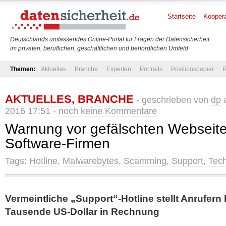
Startseite
Koopera
Deutschlands umfassendes Online-Portal für Fragen der Datensicherheit
im privaten, beruflichen, geschäftlichen und behördlichen Umfeld
Themen:
Aktuelles
Branche
Experten
Portraits
Positionspapier
P
AKTUELLES
,
BRANCHE
- geschrieben von
dp
a
2016 17:51 -
noch keine Kommentare
Warnung vor gefälschten Webseit
Software-Firmen
Tags:
Hotline
,
Malwarebytes
,
Scamming
,
Support
,
Tec
Vermeintliche „Support“-Hotline stellt Anrufern
Tausende US-Dollar in Rechnung