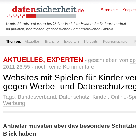
Startseite
Koopera
Deutschlands umfassendes Online-Portal für Fragen der Datensicherheit
im privaten, beruflichen, geschäftlichen und behördlichen Umfeld
Themen:
Aktuelles
Branche
Experten
Portraits
Positionspapier
P
AKTUELLES
,
EXPERTEN
- geschrieben von
dp
2011 23:55 -
noch keine Kommentare
Websites mit Spielen für Kinder ve
gegen Werbe- und Datenschutzre
Tags:
Bundesverband
,
Datenschutz
,
Kinder
,
Online-Sp
Werbung
Anbieter müssten aber das besondere Schutzbe
Blick haben