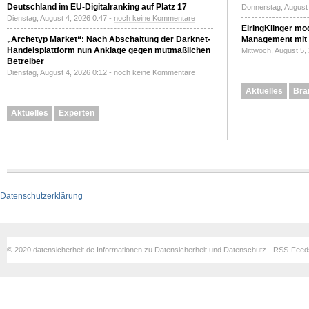
Deutschland im EU-Digitalranking auf Platz 17
Donnerstag, August 
Dienstag, August 4, 2026 0:47 -
noch keine Kommentare
ElringKlinger mod
„Archetyp Market“: Nach Abschaltung der Darknet-
Management mit 
Handelsplattform nun Anklage gegen mutmaßlichen
Mittwoch, August 5,
Betreiber
Dienstag, August 4, 2026 0:12 -
noch keine Kommentare
Aktuelles
Bra
Aktuelles
Experten
Datenschutzerklärung
© 2020 datensicherheit.de Informationen zu Datensicherheit und Datenschutz - RSS-Fee