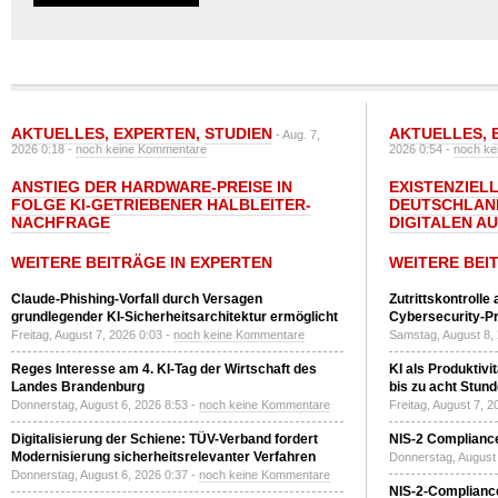
AKTUELLES
,
EXPERTEN
,
STUDIEN
AKTUELLES
,
- Aug. 7,
2026 0:18 -
noch keine Kommentare
2026 0:54 -
noch ke
ANSTIEG DER HARDWARE-PREISE IN
EXISTENZIELL
FOLGE KI-GETRIEBENER HALBLEITER-
DEUTSCHLAN
NACHFRAGE
DIGITALEN A
WEITERE BEITRÄGE IN EXPERTEN
WEITERE BEI
Claude-Phishing-Vorfall durch Versagen
Zutrittskontrolle
grundlegender KI-Sicherheitsarchitektur ermöglicht
Cybersecurity-Pri
Freitag, August 7, 2026 0:03 -
noch keine Kommentare
Samstag, August 8,
Reges Interesse am 4. KI-Tag der Wirtschaft des
KI als Produktivi
Landes Brandenburg
bis zu acht Stun
Donnerstag, August 6, 2026 8:53 -
noch keine Kommentare
Freitag, August 7, 
Digitalisierung der Schiene: TÜV-Verband fordert
NIS-2 Compliance
Modernisierung sicherheitsrelevanter Verfahren
Donnerstag, August 
Donnerstag, August 6, 2026 0:37 -
noch keine Kommentare
NIS-2-Compliance