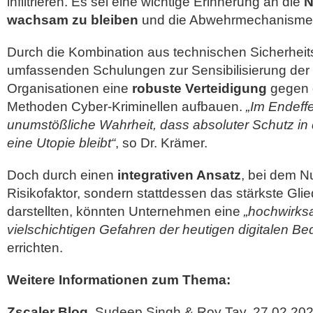
infiltrieren. Es sei eine wichtige Erinnerung an die
N
wachsam zu bleiben
und die Abwehrmechanismen
Durch die Kombination aus technischen Sicherh
umfassenden Schulungen zur Sensibilisierung der 
Organisationen eine
robuste Verteidigung
gegen d
Methoden Cyber-Kriminellen aufbauen.
„Im Endeffe
unumstößliche Wahrheit, dass absoluter Schutz in 
eine Utopie bleibt“
, so Dr. Krämer.
Doch durch einen
integrativen Ansatz
, bei dem N
Risikofaktor, sondern stattdessen das stärkste Glie
darstellten, könnten Unternehmen eine
„hochwirks
vielschichtigen Gefahren der heutigen digitalen B
errichten.
Weitere Informationen zum Thema:
Zscaler Blog
, Sudeep Singh & Roy Tay, 27.02.20