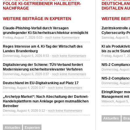
FOLGE KI-GETRIEBENER HALBLEITER-
DEUTSCHLAN
NACHFRAGE
DIGITALEN A
WEITERE BEITRÄGE IN EXPERTEN
WEITERE BEI
Claude-Phishing-Vorfall durch Versagen
Zutrittskontrolle
grundlegender KI-Sicherheitsarchitektur ermöglicht
Cybersecurity-Pri
Freitag, August 7, 2026 0:03 -
noch keine Kommentare
Samstag, August 8,
Reges Interesse am 4. KI-Tag der Wirtschaft des
KI als Produktivi
Landes Brandenburg
bis zu acht Stun
Donnerstag, August 6, 2026 8:53 -
noch keine Kommentare
Freitag, August 7, 
Digitalisierung der Schiene: TÜV-Verband fordert
NIS-2 Compliance
Modernisierung sicherheitsrelevanter Verfahren
Donnerstag, August 
Donnerstag, August 6, 2026 0:37 -
noch keine Kommentare
NIS-2-Compliance
Deutschland im EU-Digitalranking auf Platz 17
Donnerstag, August 
Dienstag, August 4, 2026 0:47 -
noch keine Kommentare
ElringKlinger mod
„Archetyp Market“: Nach Abschaltung der Darknet-
Management mit 
Handelsplattform nun Anklage gegen mutmaßlichen
Mittwoch, August 5,
Betreiber
Dienstag, August 4, 2026 0:12 -
noch keine Kommentare
Aktuelles
Bra
Aktuelles
Experten