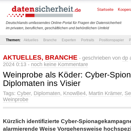
Startseite
Koopera
Deutschlands umfassendes Online-Portal für Fragen der Datensicherheit
im privaten, beruflichen, geschäftlichen und behördlichen Umfeld
Themen:
Aktuelles
Branche
Experten
Portraits
Positionspapier
P
AKTUELLES
,
BRANCHE
- geschrieben von
dp
a
2024 0:13 -
noch keine Kommentare
Weinprobe als Köder: Cyber-Spio
Diplomaten ins Visier
Tags:
Cyber
,
Diplomaten
,
KnowBe4
,
Martin Krämer
,
Se
Weinprobe
Kürzlich identifizierte Cyber-Spionagekampagne
alarmierende Weise Vorgehensweise hochspezial