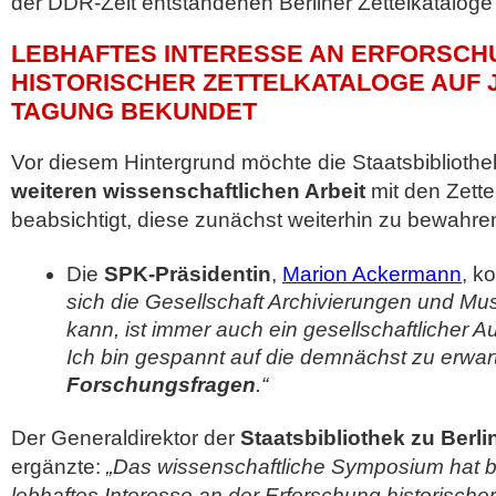
der DDR-Zeit entstandenen Berliner Zettelkataloge 
LEBHAFTES INTERESSE AN ERFORSCH
HISTORISCHER ZETTELKATALOGE AUF
TAGUNG BEKUNDET
Vor diesem Hintergrund möchte die Staatsbibliothe
weiteren wissenschaftlichen Arbeit
mit den Zette
beabsichtigt, diese zunächst weiterhin zu bewahre
Die
SPK-Präsidentin
,
Marion Ackermann
, k
sich die Gesellschaft Archivierungen und Mus
kann, ist immer auch ein gesellschaftlicher
Ich bin gespannt auf die demnächst zu erwa
Forschungsfragen
.“
Der Generaldirektor der
Staatsbibliothek zu Berli
ergänzte:
„Das wissenschaftliche Symposium hat b
lebhaftes Interesse an der Erforschung historischer