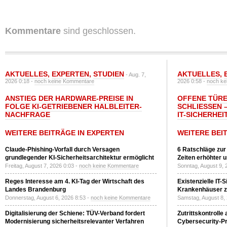
Kommentare
sind geschlossen.
AKTUELLES
,
EXPERTEN
,
STUDIEN
AKTUELLES
,
- Aug. 7,
2026 0:18 -
noch keine Kommentare
2026 0:58 -
noch ke
ANSTIEG DER HARDWARE-PREISE IN
OFFENE TÜRE
FOLGE KI-GETRIEBENER HALBLEITER-
SCHLIESSEN –
NACHFRAGE
T-SICHERHEI
WEITERE BEITRÄGE IN EXPERTEN
WEITERE BEI
Claude-Phishing-Vorfall durch Versagen
6 Ratschläge zur
grundlegender KI-Sicherheitsarchitektur ermöglicht
Zeiten erhöhter 
Freitag, August 7, 2026 0:03 -
noch keine Kommentare
Sonntag, August 9, 
Reges Interesse am 4. KI-Tag der Wirtschaft des
Existenzielle IT-
Landes Brandenburg
Krankenhäuser zu
Donnerstag, August 6, 2026 8:53 -
noch keine Kommentare
Samstag, August 8,
Digitalisierung der Schiene: TÜV-Verband fordert
Zutrittskontrolle
Modernisierung sicherheitsrelevanter Verfahren
Cybersecurity-Pri