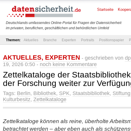
Startseite
Koopera
Deutschlands umfassendes Online-Portal für Fragen der Datensicherheit
im privaten, beruflichen, geschäftlichen und behördlichen Umfeld
Themen:
Aktuelles
Branche
Experten
Portraits
Positionspapier
P
AKTUELLES
,
EXPERTEN
- geschrieben von
dp
19, 2026 0:50 -
noch keine Kommentare
Zettelkataloge der Staatsbibliothek
der Forschung weiter zur Verfügu
Tags:
Berlin
,
Bibliothek
,
SPK
,
Staatsbibliothek
,
Stiftun
Kulturbesitz
,
Zettelkataloge
Zettelkataloge können als reine, überholte Arbeitsm
betrachtet werden – aber eben auch als schützens