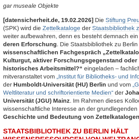
gar museale Objekte
[datensicherheit.de, 19.02.2026]
Die
Stiftung Pre
(SPK) wird die
Zettelkataloge
der
Staatsbibliothek z
weiter aufbewahren, denn es besteht demnach ei
deren Erforschung
. Die Staatsbibliothek zu Berli
wissenschaftlichen Fachgespräch „Zettelkatal
Kulturgut, aktiver Forschungsgegenstand oder 
historisches Arbeitsmittel?“
eingeladen – fachlic
mitveranstaltet vom
„Institut für Bibliotheks- und I
der
Humboldt-Universität (HU) Berlin
und vom
„G
Weltliteratur und schriftorientierte Medien“
der
Joha
Universität (JGU) Mainz
. Im Rahmen dieses Koll
wissenschaftliche Interesse an der
grundlegenden
Geschichte und Bedeutung von Zettelkataloge
STAATSBIBLIOTHEK ZU BERLIN HÄLT