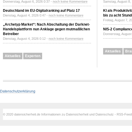
Donnerstag, August 6, 2026 0:37 -
noch keine Kommentare
Samstag, August 8,
Deutschland im EU-Digitalranking auf Platz 17
KI als Produktivi
bis zu acht Stun
Dienstag, August 4, 2026 0:47 -
noch keine Kommentare
Freitag, August 7, 
„Archetyp Market“: Nach Abschaltung der Darknet-
Handelsplattform nun Anklage gegen mutmaßlichen
NIS-2 Compliance
Betreiber
Donnerstag, August 
Dienstag, August 4, 2026 0:12 -
noch keine Kommentare
Aktuelles
Bra
Aktuelles
Experten
Datenschutzerklärung
© 2020 datensicherheit.de Informationen zu Datensicherheit und Datenschutz - RSS-Fee