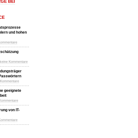
GE BEI
CE
katsprozesse
hlern und hohen
Kommentare
tschätzung
 keine Kommentare
idungsträger
 Passwörtern
e Kommentare
ne geeignete
beit
 Kommentare
ung von IT-
 Kommentare