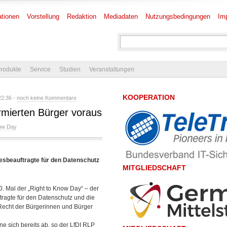
tionen
Vorstellung
Redaktion
Mediadaten
Nutzungsbedingungen
Im
rodukte
Service
Studien
Veranstaltungen
KOOPERATION
22:36 -
noch keine Kommentare
ormierten Bürger voraus
now Day
esbeauftragte für den Datenschutz
MITGLIEDSCHAFT
 Mal der „Right to Know Day“ – der
tragte für den Datenschutz und die
s Recht der Bürgerinnen und Bürger
ne sich bereits ab, so der LfDI RLP