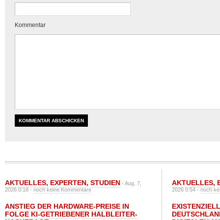
Kommentar
AKTUELLES
,
EXPERTEN
,
STUDIEN
AKTUELLES
,
- Aug. 7,
2026 0:18 -
noch keine Kommentare
2026 0:54 -
noch ke
ANSTIEG DER HARDWARE-PREISE IN
EXISTENZIELL
FOLGE KI-GETRIEBENER HALBLEITER-
DEUTSCHLAN