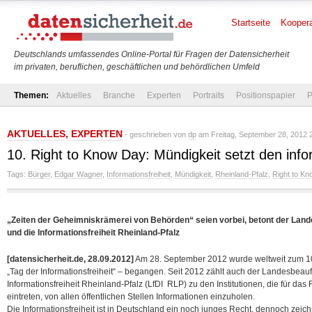
Startseite
Koopera
Deutschlands umfassendes Online-Portal für Fragen der Datensicherheit
im privaten, beruflichen, geschäftlichen und behördlichen Umfeld
Themen:
Aktuelles
Branche
Experten
Portraits
Positionspapier
P
AKTUELLES
,
EXPERTEN
- geschrieben von
dp
am Freitag, September 28, 2012 
10. Right to Know Day: Mündigkeit setzt den inf
Tags:
Bürger
,
Edgar Wagner
,
Informationsfreiheit
,
Mündigkeit
,
Rheinland-Pfalz
,
Right to K
„Zeiten der Geheimniskrämerei von Behörden“ seien vorbei, betont der Land
und die Informationsfreiheit Rheinland-Pfalz
[datensicherheit.de, 28.09.2012]
Am 28. September 2012 wurde weltweit zum 10.
„Tag der Informationsfreiheit“ – begangen. Seit 2012 zählt auch der Landesbeauf
Informationsfreiheit Rheinland-Pfalz (LfDI RLP) zu den Institutionen, die für da
eintreten, von allen öffentlichen Stellen Informationen einzuholen.
Die Informationsfreiheit ist in Deutschland ein noch junges Recht, dennoch zeich