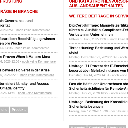
UFRÜSTUNG
UND KATASTROPHENVORSOR
AUSLANDSAUFENTHALTEN
TRÄGE IN BRANCHE
WEITERE BEITRÄGE IN SERVI
 als Governance- und
orität
DigiCert-Umfrage: Manuelle Zertifi
führen zu Ausfällen, Compliance-Fe
 2026 0:51 -
noch keine Kommentare
Verlusten im Unternehmen
tätstreiber: Beschäftigte gewinnen
Mittwoch, Juli 9, 2025 19:03 -
noch keine 
den pro Woche
Threat Hunting: Bedeutung und Wer
2026 14:36 -
noch keine Kommentare
steigt
: Proven When It Matters Most
Montag, Dezember 21, 2020 21:46 -
noch
6, 2026 12:06 -
noch keine Kommentare
Umfrage: 71 Prozent der IT-Entsche
 beweist sich erst in der Krise
besorgt über Mehrfachnutzung von
6, 2026 0:29 -
noch keine Kommentare
Dienstag, Juli 14, 2020 14:51 -
noch kein
ernisiert Identity- und Access-
Fast die Hälfte der Unternehmen oh
Omada Identity
Sicherheitsrichtlinien für Remote-Ar
 2026 13:49 -
noch keine Kommentare
Montag, Juni 29, 2020 16:22 -
noch keine
Umfrage: Bedeutung der Konsolidier
Sicherheitslösungen
nche
Produkte
Freitag, Juni 12, 2020 15:30 -
noch keine