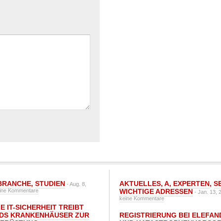
BRANCHE
,
STUDIEN
AKTUELLES
,
A
,
EXPERTEN
,
S
- Aug. 8,
ine Kommentare
WICHTIGE ADRESSEN
- Jan. 13, 
keine Kommentare
E IT-SICHERHEIT TREIBT
DS KRANKENHÄUSER ZUR
REGISTRIERUNG BEI ELEFAND