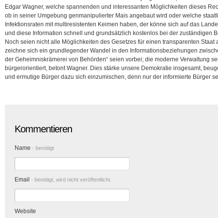
Edgar Wagner, welche spannenden und interessanten Möglichkeiten dieses Recht
ob in seiner Umgebung genmanipulierter Mais angebaut wird oder welche staat
Infektionsraten mit multiresistenten Keimen haben, der könne sich auf das Lande
und diese Information schnell und
grundsätzlich kostenlos bei der zuständigen 
Noch seien nicht alle Möglichkeiten des Gesetzes für einen transparenten Staat
zeichne sich ein grundlegender Wandel in den Informationsbeziehungen zwische
der Geheimniskrämerei von Behörden“ seien vorbei; die moderne Verwaltung sei 
bürgerorientiert, betont Wagner. Dies stärke unsere Demokratie insgesamt, beu
und ermutige Bürger dazu sich einzumischen, denn nur der informierte Bürger s
Kommentieren
Name
- benötigt
Email
- benötigt, wird nicht veröffentlicht.
Website