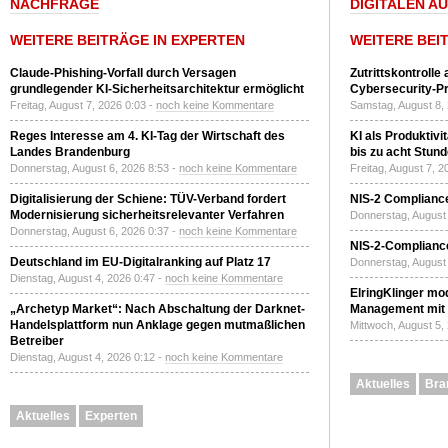
NACHFRAGE
DIGITALEN A
WEITERE BEITRÄGE IN EXPERTEN
WEITERE BEI
Claude-Phishing-Vorfall durch Versagen
Zutrittskontrolle
grundlegender KI-Sicherheitsarchitektur ermöglicht
Cybersecurity-Pri
Freitag, August 7, 2026 0:03 -
noch keine Kommentare
Samstag, August 8,
Reges Interesse am 4. KI-Tag der Wirtschaft des
KI als Produktivi
Landes Brandenburg
bis zu acht Stun
Donnerstag, August 6, 2026 8:53 -
noch keine Kommentare
Freitag, August 7, 
Digitalisierung der Schiene: TÜV-Verband fordert
NIS-2 Compliance
Modernisierung sicherheitsrelevanter Verfahren
Donnerstag, August 
Donnerstag, August 6, 2026 0:37 -
noch keine Kommentare
NIS-2-Compliance
Deutschland im EU-Digitalranking auf Platz 17
Donnerstag, August 
Dienstag, August 4, 2026 0:47 -
noch keine Kommentare
ElringKlinger mod
„Archetyp Market“: Nach Abschaltung der Darknet-
Management mit 
Handelsplattform nun Anklage gegen mutmaßlichen
Mittwoch, August 5,
Betreiber
Dienstag, August 4, 2026 0:12 -
noch keine Kommentare
Aktuelles
Bra
Aktuelles
Experten