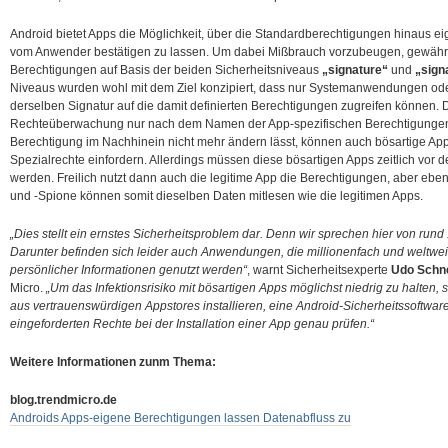
Android bietet Apps die Möglichkeit, über die Standardberechtigungen hinaus e
vom Anwender bestätigen zu lassen. Um dabei Mißbrauch vorzubeugen, gewährt
Berechtigungen auf Basis der beiden Sicherheitsniveaus
„signature“
und
„sig
Niveaus wurden wohl mit dem Ziel konzipiert, dass nur Systemanwendungen od
derselben Signatur auf die damit definierten Berechtigungen zugreifen können. 
Rechteüberwachung nur nach dem Namen der App-spezifischen Berechtigungen fr
Berechtigung im Nachhinein nicht mehr ändern lässt, können auch bösartige Apps
Spezialrechte einfordern. Allerdings müssen diese bösartigen Apps zeitlich vor 
werden. Freilich nutzt dann auch die legitime App die Berechtigungen, aber eben
und -Spione können somit dieselben Daten mitlesen wie die legitimen Apps.
„Dies stellt ein ernstes Sicherheitsproblem dar. Denn wir sprechen hier von rund
Darunter befinden sich leider auch Anwendungen, die millionenfach und weltwei
persönlicher Informationen genutzt werden“
, warnt Sicherheitsexperte
Udo Schn
Micro.
„Um das Infektionsrisiko mit bösartigen Apps möglichst niedrig zu halten,
aus vertrauenswürdigen Appstores installieren, eine Android-Sicherheitssoftware 
eingeforderten Rechte bei der Installation einer App genau prüfen.“
Weitere Informationen zunm Thema:
blog.trendmicro.de
Androids Apps-eigene Berechtigungen lassen Datenabfluss zu