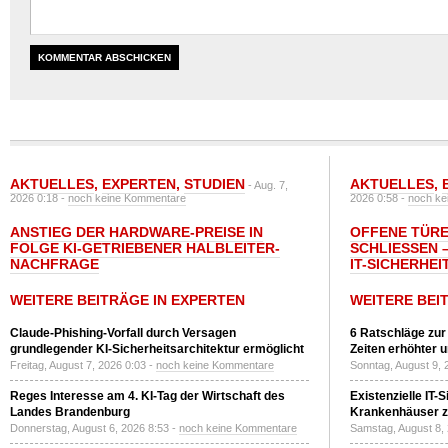
AKTUELLES
,
EXPERTEN
,
STUDIEN
AKTUELLES
,
- Aug. 7,
2026 0:18 -
noch keine Kommentare
2026 0:58 -
noch ke
ANSTIEG DER HARDWARE-PREISE IN
OFFENE TÜRE
FOLGE KI-GETRIEBENER HALBLEITER-
SCHLIESSEN –
NACHFRAGE
T-SICHERHEI
WEITERE BEITRÄGE IN EXPERTEN
WEITERE BEI
Claude-Phishing-Vorfall durch Versagen
6 Ratschläge zur
grundlegender KI-Sicherheitsarchitektur ermöglicht
Zeiten erhöhter 
Freitag, August 7, 2026 0:03 -
noch keine Kommentare
Sonntag, August 9, 
Reges Interesse am 4. KI-Tag der Wirtschaft des
Existenzielle IT-
Landes Brandenburg
Krankenhäuser zu
Donnerstag, August 6, 2026 8:53 -
noch keine Kommentare
Samstag, August 8,