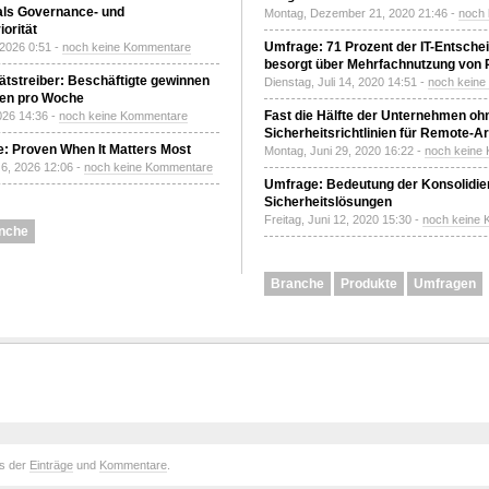
 als Governance- und
Montag, Dezember 21, 2020 21:46 -
noch
orität
Umfrage: 71 Prozent der IT-Entsche
 2026 0:51 -
noch keine Kommentare
besorgt über Mehrfachnutzung von
tätstreiber: Beschäftigte gewinnen
Dienstag, Juli 14, 2020 14:51 -
noch kein
den pro Woche
Fast die Hälfte der Unternehmen oh
2026 14:36 -
noch keine Kommentare
Sicherheitsrichtlinien für Remote-Ar
: Proven When It Matters Most
Montag, Juni 29, 2020 16:22 -
noch keine
6, 2026 12:06 -
noch keine Kommentare
Umfrage: Bedeutung der Konsolidier
Sicherheitslösungen
Freitag, Juni 12, 2020 15:30 -
noch keine
nche
Branche
Produkte
Umfragen
ds der
Einträge
und
Kommentare
.