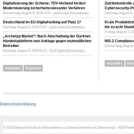
Digitalisierung der Schiene: TÜV-Verband fordert
Zutrittskontrolle
Modernisierung sicherheitsrelevanter Verfahren
Cybersecurity-Pri
Donnerstag, August 6, 2026 0:37 -
noch keine Kommentare
Samstag, August 8,
Deutschland im EU-Digitalranking auf Platz 17
KI als Produktivi
bis zu acht Stun
Dienstag, August 4, 2026 0:47 -
noch keine Kommentare
Freitag, August 7, 
„Archetyp Market“: Nach Abschaltung der Darknet-
Handelsplattform nun Anklage gegen mutmaßlichen
NIS-2 Compliance
Betreiber
Donnerstag, August 
Dienstag, August 4, 2026 0:12 -
noch keine Kommentare
Aktuelles
Bra
Aktuelles
Experten
Datenschutzerklärung
© 2020 datensicherheit.de Informationen zu Datensicherheit und Datenschutz - RSS-Fee