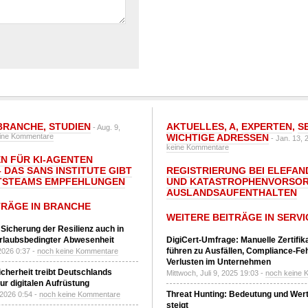
BRANCHE
,
STUDIEN
AKTUELLES
,
A
,
EXPERTEN
,
S
- Aug. 9,
ine Kommentare
WICHTIGE ADRESSEN
- Jan. 13, 
keine Kommentare
N FÜR KI-AGENTEN
 DAS SANS INSTITUTE GIBT I
REGISTRIERUNG BEI ELEFAND
TSTEAMS EMPFEHLUNGEN
UND KATASTROPHENVORSOR
AUSLANDSAUFENTHALTEN
TRÄGE IN BRANCHE
WEITERE BEITRÄGE IN SERVI
 Sicherung der Resilienz auch in
urlaubsbedingter Abwesenheit
DigiCert-Umfrage: Manuelle Zertifi
führen zu Ausfällen, Compliance-Fe
2026 0:37 -
noch keine Kommentare
Verlusten im Unternehmen
Sicherheit treibt Deutschlands
Mittwoch, Juli 9, 2025 19:03 -
noch keine 
r digitalen Aufrüstung
Threat Hunting: Bedeutung und Wer
 2026 0:54 -
noch keine Kommentare
steigt