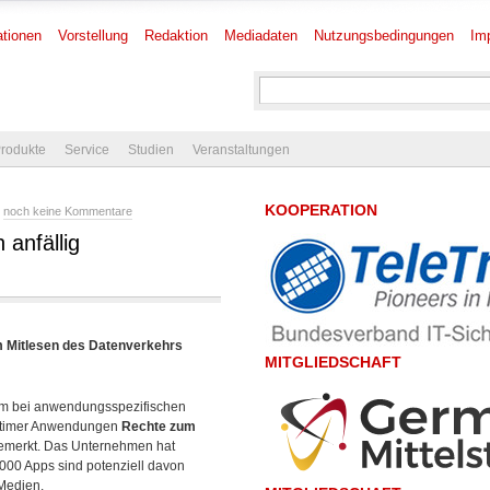
tionen
Vorstellung
Redaktion
Mediadaten
Nutzungsbedingungen
Im
rodukte
Service
Studien
Veranstaltungen
KOOPERATION
-
noch keine Kommentare
anfällig
 Mitlesen des Datenverkehrs
MITGLIEDSCHAFT
m bei anwendungsspezifischen
gitimer Anwendungen
Rechte zum
bemerkt. Das Unternehmen hat
.000 Apps sind potenziell davon
 Medien.