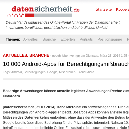
Startseite
Koopera
Deutschlands umfassendes Online-Portal für Fragen der Datensicherheit
im privaten, beruflichen, geschäftlichen und behördlichen Umfeld
Themen:
Aktuelles
Branche
Experten
Portraits
Positionspapier
P
AKTUELLES
,
BRANCHE
- geschrieben von
cp
am Dienstag, März 25, 2014 1:25 
10.000 Android-Apps für Berechtigungsmißbrauch 
Tags:
Android
,
Berechtigungen
,
Google
,
Missbrauch
,
Trend Micro
Bösartige Anwendungen können anstelle legitimer Anwendungen Rechte zum
einfordern
[datensicherheit.de, 25.03.2014]
Trend Micro
hat ein schwerwiegendes Proble
Berechtigungen von Android-Apps entdeckt. Bösartige Apps können anstelle le
Mitlesen des Datenverkehrs
einfordern, ohne dass der Anwender den Betrug 
Google bereits über diese Bedrohung für die Privatsphäre informiert. Nahezu 10
betroffen, darunter eine beliebte Online-Einkaufsplattform sowie diverse soziale