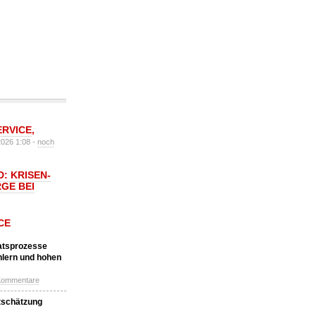
ERVICE
,
2026 1:08 -
noch
: KRISEN-
GE BEI
CE
katsprozesse
hlern und hohen
Kommentare
tschätzung