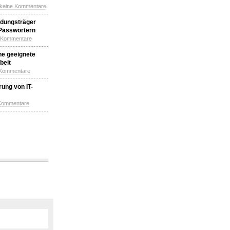
 keine Kommentare
idungsträger
 Passwörtern
e Kommentare
ne geeignete
beit
 Kommentare
ung von IT-
 Kommentare