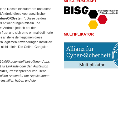
MITGLIEDSCHAFT
igene Rechte einzufordern und diese
 Android diese App-spezifischen
natureORSystem“
.
Diese beiden
er Anwendungen mit ein und
Da Android jedoch bei der
agt und sich eine einmal definierte
MULTIPLIKATOR
 anstelle der legitimen diese
den legitimen Anwendungen installiert
 nicht allein. Die Online-Gangster
 10.000 potenziell betroffenen Apps.
t für Einkäufe oder den Austausch
eider
, Pressesprecher von Trend
 sollten Anwender nur Applikationen
installiert haben und die