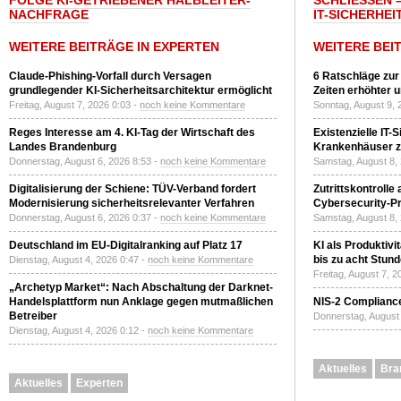
FOLGE KI-GETRIEBENER HALBLEITER-
SCHLIESSEN –
NACHFRAGE
T-SICHERHEI
WEITERE BEITRÄGE IN EXPERTEN
WEITERE BEI
Claude-Phishing-Vorfall durch Versagen
6 Ratschläge zur
grundlegender KI-Sicherheitsarchitektur ermöglicht
Zeiten erhöhter 
Freitag, August 7, 2026 0:03 -
noch keine Kommentare
Sonntag, August 9, 
Reges Interesse am 4. KI-Tag der Wirtschaft des
Existenzielle IT-
Landes Brandenburg
Krankenhäuser zu
Donnerstag, August 6, 2026 8:53 -
noch keine Kommentare
Samstag, August 8,
Digitalisierung der Schiene: TÜV-Verband fordert
Zutrittskontrolle
Modernisierung sicherheitsrelevanter Verfahren
Cybersecurity-Pri
Donnerstag, August 6, 2026 0:37 -
noch keine Kommentare
Samstag, August 8,
Deutschland im EU-Digitalranking auf Platz 17
KI als Produktivi
bis zu acht Stun
Dienstag, August 4, 2026 0:47 -
noch keine Kommentare
Freitag, August 7, 
„Archetyp Market“: Nach Abschaltung der Darknet-
Handelsplattform nun Anklage gegen mutmaßlichen
NIS-2 Compliance
Betreiber
Donnerstag, August 
Dienstag, August 4, 2026 0:12 -
noch keine Kommentare
Aktuelles
Bra
Aktuelles
Experten