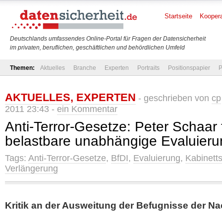
Startseite
Koopera
Deutschlands umfassendes Online-Portal für Fragen der Datensicherheit
im privaten, beruflichen, geschäftlichen und behördlichen Umfeld
Themen:
Aktuelles
Branche
Experten
Portraits
Positionspapier
P
AKTUELLES
,
EXPERTEN
- geschrieben von
cp
2011 23:43 -
ein Kommentar
Anti-Terror-Gesetze: Peter Schaar 
belastbare unabhängige Evaluieru
Tags:
Anti-Terror-Gesetze
,
BfDI
,
Evaluierung
,
Kabinett
Verlängerung
Kritik an der Ausweitung der Befugnisse der Na