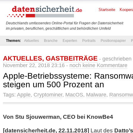
Startseite
Koopera
Deutschlands umfassendes Online-Portal für Fragen der Datensicherheit
im privaten, beruflichen, geschäftlichen und behördlichen Umfeld
Themen:
Aktuelles
Branche
Experten
Portraits
Positionspapier
P
AKTUELLES
,
GASTBEITRÄGE
- geschrieben
November 22, 2018 23:16 -
noch keine Kommentare
Apple-Betriebssysteme: Ransomwa
steigen um 500 Prozent an
Tags:
Apple
,
Cryptominer
,
MacOS
,
Malware
,
Ransomw
Von Stu Sjouwerman, CEO bei KnowBe4
[datensicherheit.de, 22.11.2018]
Laut des
Datto’s