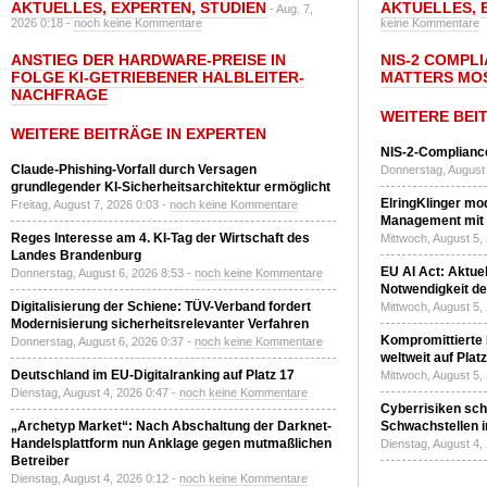
AKTUELLES
,
EXPERTEN
,
STUDIEN
AKTUELLES
,
- Aug. 7,
2026 0:18 -
noch keine Kommentare
keine Kommentare
ANSTIEG DER HARDWARE-PREISE IN
NIS-2 COMPL
FOLGE KI-GETRIEBENER HALBLEITER-
MATTERS MO
NACHFRAGE
WEITERE BEI
WEITERE BEITRÄGE IN EXPERTEN
NIS-2-Compliance
Claude-Phishing-Vorfall durch Versagen
Donnerstag, August 
grundlegender KI-Sicherheitsarchitektur ermöglicht
ElringKlinger mod
Freitag, August 7, 2026 0:03 -
noch keine Kommentare
Management mit 
Reges Interesse am 4. KI-Tag der Wirtschaft des
Mittwoch, August 5,
Landes Brandenburg
EU AI Act: Aktuel
Donnerstag, August 6, 2026 8:53 -
noch keine Kommentare
Notwendigkeit de
Digitalisierung der Schiene: TÜV-Verband fordert
Mittwoch, August 5,
Modernisierung sicherheitsrelevanter Verfahren
Kompromittierte
Donnerstag, August 6, 2026 0:37 -
noch keine Kommentare
weltweit auf Plat
Deutschland im EU-Digitalranking auf Platz 17
Mittwoch, August 5,
Dienstag, August 4, 2026 0:47 -
noch keine Kommentare
Cyberrisiken sch
„Archetyp Market“: Nach Abschaltung der Darknet-
Schwachstellen i
Handelsplattform nun Anklage gegen mutmaßlichen
Dienstag, August 4,
Betreiber
Dienstag, August 4, 2026 0:12 -
noch keine Kommentare