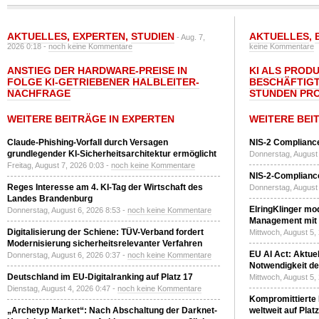
AKTUELLES
,
EXPERTEN
,
STUDIEN
AKTUELLES
,
- Aug. 7,
2026 0:18 -
noch keine Kommentare
keine Kommentare
ANSTIEG DER HARDWARE-PREISE IN
KI ALS PROD
FOLGE KI-GETRIEBENER HALBLEITER-
BESCHÄFTIGT
NACHFRAGE
STUNDEN PR
WEITERE BEITRÄGE IN EXPERTEN
WEITERE BEI
Claude-Phishing-Vorfall durch Versagen
NIS-2 Compliance
grundlegender KI-Sicherheitsarchitektur ermöglicht
Donnerstag, August 
Freitag, August 7, 2026 0:03 -
noch keine Kommentare
NIS-2-Compliance
Reges Interesse am 4. KI-Tag der Wirtschaft des
Donnerstag, August 
Landes Brandenburg
ElringKlinger mod
Donnerstag, August 6, 2026 8:53 -
noch keine Kommentare
Management mit 
Digitalisierung der Schiene: TÜV-Verband fordert
Mittwoch, August 5,
Modernisierung sicherheitsrelevanter Verfahren
EU AI Act: Aktuel
Donnerstag, August 6, 2026 0:37 -
noch keine Kommentare
Notwendigkeit de
Deutschland im EU-Digitalranking auf Platz 17
Mittwoch, August 5,
Dienstag, August 4, 2026 0:47 -
noch keine Kommentare
Kompromittierte
„Archetyp Market“: Nach Abschaltung der Darknet-
weltweit auf Plat