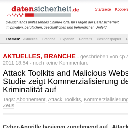
Startseite
Koopera
Deutschlands umfassendes Online-Portal für Fragen der Datensicherheit
im privaten, beruflichen, geschäftlichen und behördlichen Umfeld
Themen:
Aktuelles
Branche
Experten
Portraits
Positionspapier
P
AKTUELLES
,
BRANCHE
- geschrieben von
cp
a
2011 18:54 -
noch keine Kommentare
Attack Toolkits and Malicious Web
Studie zeigt Kommerzialisierung d
Kriminalität auf
Tags:
Abonnement
,
Attack Toolkits
,
Kommerzialisierun
Zeus
Cyber-Angriffe basieren zunehmend auf „Attack 