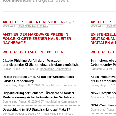
Kommentare
sind geschlossen.
AKTUELLES
,
EXPERTEN
,
STUDIEN
AKTUELLES
,
- Aug. 7,
2026 0:18 -
noch keine Kommentare
2026 0:54 -
noch ke
ANSTIEG DER HARDWARE-PREISE IN
EXISTENZIELL
FOLGE KI-GETRIEBENER HALBLEITER-
DEUTSCHLAN
NACHFRAGE
DIGITALEN A
WEITERE BEITRÄGE IN EXPERTEN
WEITERE BEI
Claude-Phishing-Vorfall durch Versagen
Zutrittskontrolle
grundlegender KI-Sicherheitsarchitektur ermöglicht
Cybersecurity-Pri
Freitag, August 7, 2026 0:03 -
noch keine Kommentare
Samstag, August 8,
Reges Interesse am 4. KI-Tag der Wirtschaft des
KI als Produktivi
Landes Brandenburg
bis zu acht Stun
Donnerstag, August 6, 2026 8:53 -
noch keine Kommentare
Freitag, August 7, 
Digitalisierung der Schiene: TÜV-Verband fordert
NIS-2 Compliance
Modernisierung sicherheitsrelevanter Verfahren
Donnerstag, August 
Donnerstag, August 6, 2026 0:37 -
noch keine Kommentare
NIS-2-Compliance
Deutschland im EU-Digitalranking auf Platz 17
Donnerstag, August 
Dienstag, August 4, 2026 0:47 -
noch keine Kommentare