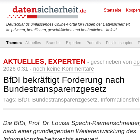
Startseite
Koopera
Deutschlands umfassendes Online-Portal für Fragen der Datensicherheit
im privaten, beruflichen, geschäftlichen und behördlichen Umfeld
Themen:
Aktuelles
Branche
Experten
Portraits
Positionspapier
P
AKTUELLES
,
EXPERTEN
- geschrieben von
dp
2026 0:31 -
noch keine Kommentare
BfDI bekräftigt Forderung nach
Bundestransparenzgesetz
Tags:
BfDI
,
Bundestransparenzgesetz
,
Informationsfre
Die BfDI, Prof. Dr. Louisa Specht-Riemenschneider
nach einer grundlegenden Weiterentwicklung des
Informationsfreiheitsrechts erneuert