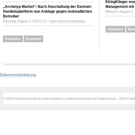
ElringKlinger mod
„Archetyp Market“: Nach Abschaltung der Darknet-
Management mit 
Handelsplattform nun Anklage gegen mutmaßlichen
Mittwoch, August 5,
Betreiber
Dienstag, August 4, 2026 0:12 -
noch keine Kommentare
Aktuelles
Bra
Aktuelles
Experten
Datenschutzerklärung
© 2020 datensicherheit.de Informationen zu Datensicherheit und Datenschutz - RSS-Fee