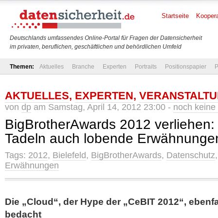
Startseite
Koopera
Deutschlands umfassendes Online-Portal für Fragen der Datensicherheit
im privaten, beruflichen, geschäftlichen und behördlichen Umfeld
Themen:
Aktuelles
Branche
Experten
Portraits
Positionspapier
P
AKTUELLES
,
EXPERTEN
,
VERANSTALT
von
dp
am Samstag, April 14, 2012 23:00 -
noch kein
BigBrotherAwards 2012 verliehen:
Tadeln auch lobende Erwähnunge
Tags:
2012
,
Bielefeld
,
BigBrotherAwards
,
Datenschutz
Erwähnungen
Die „Cloud“, der Hype der „CeBIT 2012“, ebenfa
bedacht