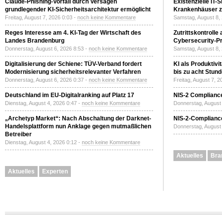
Claude-Phishing-Vorfall durch Versagen
Existenzielle IT-
grundlegender KI-Sicherheitsarchitektur ermöglicht
Krankenhäuser zu
Freitag, August 7, 2026 0:03 -
noch keine Kommentare
Samstag, August 8,
Reges Interesse am 4. KI-Tag der Wirtschaft des
Zutrittskontrolle
Landes Brandenburg
Cybersecurity-Pri
Donnerstag, August 6, 2026 8:53 -
noch keine Kommentare
Samstag, August 8,
Digitalisierung der Schiene: TÜV-Verband fordert
KI als Produktivi
Modernisierung sicherheitsrelevanter Verfahren
bis zu acht Stun
Donnerstag, August 6, 2026 0:37 -
noch keine Kommentare
Freitag, August 7, 
Deutschland im EU-Digitalranking auf Platz 17
NIS-2 Compliance
Dienstag, August 4, 2026 0:47 -
noch keine Kommentare
Donnerstag, August 
„Archetyp Market“: Nach Abschaltung der Darknet-
NIS-2-Compliance
Handelsplattform nun Anklage gegen mutmaßlichen
Donnerstag, August 
Betreiber
Dienstag, August 4, 2026 0:12 -
noch keine Kommentare
Aktuelles
Bra
Aktuelles
Experten