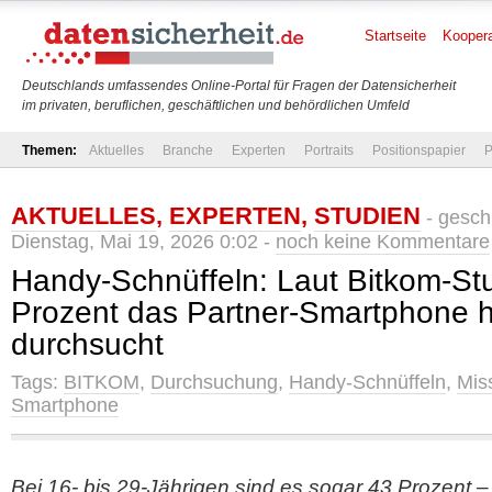
Startseite
Koopera
Deutschlands umfassendes Online-Portal für Fragen der Datensicherheit
im privaten, beruflichen, geschäftlichen und behördlichen Umfeld
Themen:
Aktuelles
Branche
Experten
Portraits
Positionspapier
P
AKTUELLES
,
EXPERTEN
,
STUDIEN
- gesch
Dienstag, Mai 19, 2026 0:02 -
noch keine Kommentare
Handy-Schnüffeln: Laut Bitkom-St
Prozent das Partner-Smartphone h
durchsucht
Tags:
BITKOM
,
Durchsuchung
,
Handy-Schnüffeln
,
Mis
Smartphone
Bei 16- bis 29-Jährigen sind es sogar 43 Prozent –