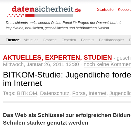
Startseite
Koopera
Deutschlands umfassendes Online-Portal für Fragen der Datensicherheit
im privaten, beruflichen, geschäftlichen und behördlichen Umfeld
Themen:
Aktuelles
Branche
Experten
Portraits
Positionspapier
P
AKTUELLES
,
EXPERTEN
,
STUDIEN
- gesch
Mittwoch, Januar 26, 2011 13:30 -
noch keine Kommen
BITKOM-Studie: Jugendliche ford
im Internet
Tags:
BITKOM
,
Datenschutz
,
Forsa
,
Internet
,
Jugendli
Das Web als Schlüssel zur erfolgreichen Bildungs
Schulen stärker genutzt werden