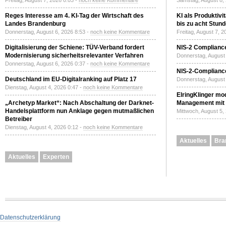
Freitag, August 7, 2026 0:03 -
noch keine Kommentare
Samstag, August 8,
Reges Interesse am 4. KI-Tag der Wirtschaft des
KI als Produktivi
Landes Brandenburg
bis zu acht Stun
Donnerstag, August 6, 2026 8:53 -
noch keine Kommentare
Freitag, August 7, 
Digitalisierung der Schiene: TÜV-Verband fordert
NIS-2 Compliance
Modernisierung sicherheitsrelevanter Verfahren
Donnerstag, August 
Donnerstag, August 6, 2026 0:37 -
noch keine Kommentare
NIS-2-Compliance
Deutschland im EU-Digitalranking auf Platz 17
Donnerstag, August 
Dienstag, August 4, 2026 0:47 -
noch keine Kommentare
ElringKlinger mod
„Archetyp Market“: Nach Abschaltung der Darknet-
Management mit 
Handelsplattform nun Anklage gegen mutmaßlichen
Mittwoch, August 5,
Betreiber
Dienstag, August 4, 2026 0:12 -
noch keine Kommentare
Aktuelles
Bra
Aktuelles
Experten
Datenschutzerklärung