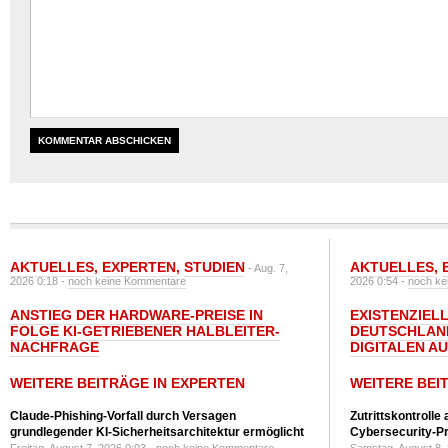
AKTUELLES
,
EXPERTEN
,
STUDIEN
AKTUELLES
,
- Aug. 7,
2026 0:18 -
noch keine Kommentare
2026 0:54 -
noch ke
ANSTIEG DER HARDWARE-PREISE IN
EXISTENZIELL
FOLGE KI-GETRIEBENER HALBLEITER-
DEUTSCHLAN
NACHFRAGE
DIGITALEN A
WEITERE BEITRÄGE IN EXPERTEN
WEITERE BEI
Claude-Phishing-Vorfall durch Versagen
Zutrittskontrolle
grundlegender KI-Sicherheitsarchitektur ermöglicht
Cybersecurity-Pri