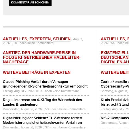
AKTUELLES
,
EXPERTEN
,
STUDIEN
AKTUELLES
,
- Aug. 7,
2026 0:18 -
noch keine Kommentare
2026 0:54 -
noch ke
ANSTIEG DER HARDWARE-PREISE IN
EXISTENZIELL
FOLGE KI-GETRIEBENER HALBLEITER-
DEUTSCHLAN
NACHFRAGE
DIGITALEN A
WEITERE BEITRÄGE IN EXPERTEN
WEITERE BEI
Claude-Phishing-Vorfall durch Versagen
Zutrittskontrolle
grundlegender KI-Sicherheitsarchitektur ermöglicht
Cybersecurity-Pri
Freitag, August 7, 2026 0:03 -
noch keine Kommentare
Samstag, August 8,
Reges Interesse am 4. KI-Tag der Wirtschaft des
KI als Produktivi
Landes Brandenburg
bis zu acht Stun
Donnerstag, August 6, 2026 8:53 -
noch keine Kommentare
Freitag, August 7, 
Digitalisierung der Schiene: TÜV-Verband fordert
NIS-2 Compliance
Modernisierung sicherheitsrelevanter Verfahren
Donnerstag, August 
Donnerstag, August 6, 2026 0:37 -
noch keine Kommentare