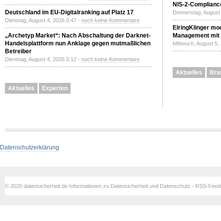
NIS-2-Compliance
Deutschland im EU-Digitalranking auf Platz 17
Donnerstag, August 
Dienstag, August 4, 2026 0:47 -
noch keine Kommentare
ElringKlinger mod
„Archetyp Market“: Nach Abschaltung der Darknet-
Management mit 
Handelsplattform nun Anklage gegen mutmaßlichen
Mittwoch, August 5,
Betreiber
Dienstag, August 4, 2026 0:12 -
noch keine Kommentare
Aktuelles
Bra
Aktuelles
Experten
Datenschutzerklärung
© 2020 datensicherheit.de Informationen zu Datensicherheit und Datenschutz - RSS-Fee