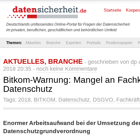
Startseite
Koopera
Deutschlands umfassendes Online-Portal für Fragen der Datensicherheit
im privaten, beruflichen, geschäftlichen und behördlichen Umfeld
Themen:
Aktuelles
Branche
Experten
Portraits
Positionspapier
P
AKTUELLES
,
BRANCHE
- geschrieben von
dp
a
2018 20:35 -
noch keine Kommentare
Bitkom-Warnung: Mangel an Fachkr
Datenschutz
Tags:
2018
,
BITKOM
,
Datenschutz
,
DSGVO
,
Fachkräf
Enormer Arbeitsaufwand bei der Umsetzung de
Datenschutzgrundverordnung