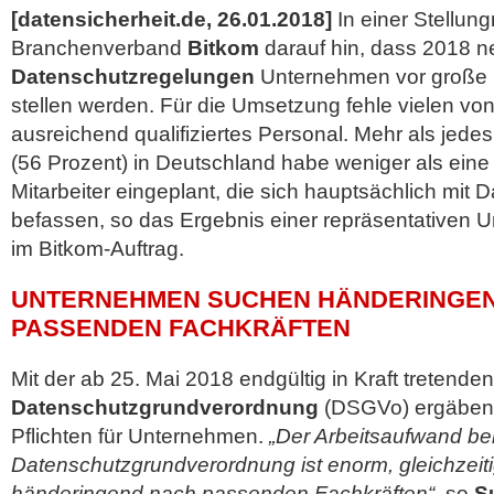
[datensicherheit.de, 26.01.2018]
In einer Stellun
Branchenverband
Bitkom
darauf hin, dass 2018 
Datenschutzregelungen
Unternehmen vor große 
stellen werden. Für die Umsetzung fehle vielen von
ausreichend qualifiziertes Personal. Mehr als jed
(56 Prozent) in Deutschland habe weniger als eine Vo
Mitarbeiter
eingeplant, die sich hauptsächlich mit
befassen, so das Ergebnis einer repräsentativen
im Bitkom-Auftrag.
UNTERNEHMEN SUCHEN HÄNDERINGE
PASSENDEN FACHKRÄFTEN
Mit der ab 25. Mai 2018 endgültig in Kraft tretenden
Datenschutzgrundverordnung
(DSGVo) ergäben 
Pflichten für Unternehmen.
„Der Arbeitsaufwand be
Datenschutzgrundverordnung ist enorm, gleichzei
händeringend nach passenden Fachkräften“
, so
S