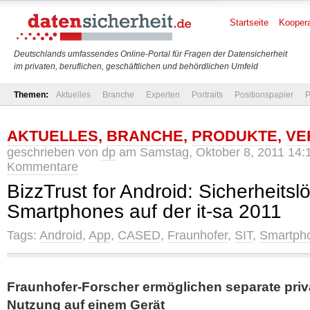
Startseite
Koopera
Deutschlands umfassendes Online-Portal für Fragen der Datensicherheit
im privaten, beruflichen, geschäftlichen und behördlichen Umfeld
Themen:
Aktuelles
Branche
Experten
Portraits
Positionspapier
P
AKTUELLES
,
BRANCHE
,
PRODUKTE
,
VE
geschrieben von
dp
am Samstag, Oktober 8, 2011 14:
Kommentare
BizzTrust for Android: Sicherheitsl
Smartphones auf der it-sa 2011
Tags:
Android
,
App
,
CASED
,
Fraunhofer
,
SIT
,
Smartph
Fraunhofer-Forscher ermöglichen separate priv
Nutzung auf einem Gerät