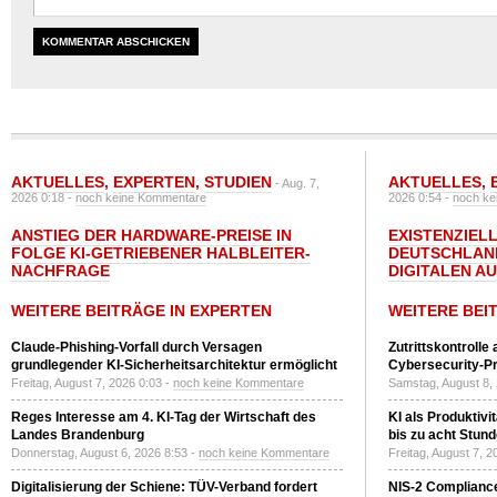
AKTUELLES
,
EXPERTEN
,
STUDIEN
AKTUELLES
,
- Aug. 7,
2026 0:18 -
noch keine Kommentare
2026 0:54 -
noch ke
ANSTIEG DER HARDWARE-PREISE IN
EXISTENZIELL
FOLGE KI-GETRIEBENER HALBLEITER-
DEUTSCHLAN
NACHFRAGE
DIGITALEN A
WEITERE BEITRÄGE IN EXPERTEN
WEITERE BEI
Claude-Phishing-Vorfall durch Versagen
Zutrittskontrolle
grundlegender KI-Sicherheitsarchitektur ermöglicht
Cybersecurity-Pri
Freitag, August 7, 2026 0:03 -
noch keine Kommentare
Samstag, August 8,
Reges Interesse am 4. KI-Tag der Wirtschaft des
KI als Produktivi
Landes Brandenburg
bis zu acht Stun
Donnerstag, August 6, 2026 8:53 -
noch keine Kommentare
Freitag, August 7, 
Digitalisierung der Schiene: TÜV-Verband fordert
NIS-2 Compliance