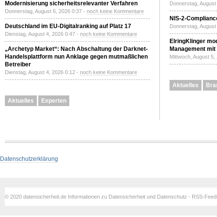
Modernisierung sicherheitsrelevanter Verfahren
Donnerstag, August 
Donnerstag, August 6, 2026 0:37 -
noch keine Kommentare
NIS-2-Compliance
Deutschland im EU-Digitalranking auf Platz 17
Donnerstag, August 
Dienstag, August 4, 2026 0:47 -
noch keine Kommentare
ElringKlinger mod
„Archetyp Market“: Nach Abschaltung der Darknet-
Management mit 
Handelsplattform nun Anklage gegen mutmaßlichen
Mittwoch, August 5,
Betreiber
Dienstag, August 4, 2026 0:12 -
noch keine Kommentare
Aktuelles
Bra
Aktuelles
Experten
Datenschutzerklärung
© 2020 datensicherheit.de Informationen zu Datensicherheit und Datenschutz - RSS-Fee