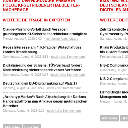
ANSTIEG DER HARDWARE-PREISE IN
EXISTENZIELL
FOLGE KI-GETRIEBENER HALBLEITER-
DEUTSCHLAN
NACHFRAGE
DIGITALEN A
WEITERE BEITRÄGE IN EXPERTEN
WEITERE BEI
Claude-Phishing-Vorfall durch Versagen
Zutrittskontrolle
grundlegender KI-Sicherheitsarchitektur ermöglicht
Cybersecurity-Pri
Freitag, August 7, 2026 0:03 -
noch keine Kommentare
Samstag, August 8,
Reges Interesse am 4. KI-Tag der Wirtschaft des
KI als Produktivi
Landes Brandenburg
bis zu acht Stun
Donnerstag, August 6, 2026 8:53 -
noch keine Kommentare
Freitag, August 7, 
Digitalisierung der Schiene: TÜV-Verband fordert
NIS-2 Compliance
Modernisierung sicherheitsrelevanter Verfahren
Donnerstag, August 
Donnerstag, August 6, 2026 0:37 -
noch keine Kommentare
NIS-2-Compliance
Deutschland im EU-Digitalranking auf Platz 17
Donnerstag, August 
Dienstag, August 4, 2026 0:47 -
noch keine Kommentare
ElringKlinger mod
„Archetyp Market“: Nach Abschaltung der Darknet-
Management mit 
Handelsplattform nun Anklage gegen mutmaßlichen
Mittwoch, August 5,
Betreiber
Dienstag, August 4, 2026 0:12 -
noch keine Kommentare
Aktuelles
Bra
Aktuelles
Experten