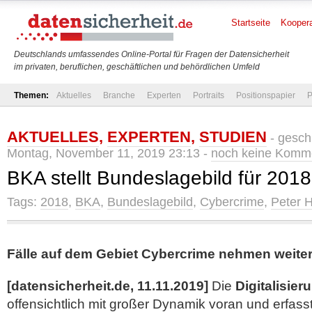
Startseite
Koopera
Deutschlands umfassendes Online-Portal für Fragen der Datensicherheit
im privaten, beruflichen, geschäftlichen und behördlichen Umfeld
Themen:
Aktuelles
Branche
Experten
Portraits
Positionspapier
P
AKTUELLES
,
EXPERTEN
,
STUDIEN
- gesch
Montag, November 11, 2019 23:13 -
noch keine Komm
BKA stellt Bundeslagebild für 2018
Tags:
2018
,
BKA
,
Bundeslagebild
,
Cybercrime
,
Peter H
Fälle auf dem Gebiet Cybercrime nehmen weiter
[datensicherheit.de, 11.11.2019]
Die
Digitalisier
offensichtlich mit großer Dynamik voran und erfass