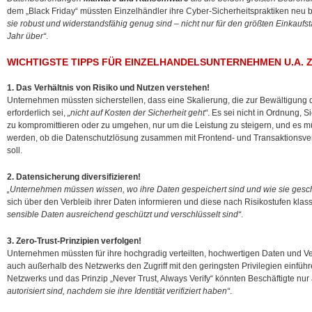
dem „Black Friday“ müssten Einzelhändler ihre Cyber-Sicherheitspraktiken neu 
sie robust und widerstandsfähig genug sind – nicht nur für den größten Einkauf
Jahr über“
.
WICHTIGSTE TIPPS FÜR EINZELHANDELSUNTERNEHMEN U.A. 
1. Das Verhältnis von Risiko und Nutzen verstehen!
Unternehmen müssten sicherstellen, dass eine Skalierung, die zur Bewältigung
erforderlich sei,
„nicht auf Kosten der Sicherheit geht“
. Es sei nicht in Ordnung, S
zu kompromittieren oder zu umgehen, nur um die Leistung zu steigern, und es 
werden, ob die Datenschutzlösung zusammen mit Frontend- und Transaktionsve
soll.
2. Datensicherung diversifizieren!
„Unternehmen müssen wissen, wo ihre Daten gespeichert sind und wie sie gesch
sich über den Verbleib ihrer Daten informieren und diese nach Risikostufen klass
sensible Daten ausreichend geschützt und verschlüsselt sind“
.
3. Zero-Trust-Prinzipien verfolgen!
Unternehmen müssten für ihre hochgradig verteilten, hochwertigen Daten und 
auch außerhalb des Netzwerks den Zugriff mit den geringsten Privilegien einfü
Netzwerks und das Prinzip „Never Trust, Always Verify“ könnten Beschäftigte nur 
autorisiert sind, nachdem sie ihre Identität verifiziert haben“
.