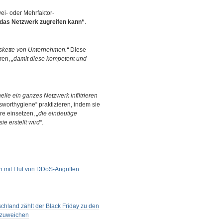
ei- oder Mehrfaktor-
 das Netzwerk zugreifen kann“
.
tskette von Unternehmen.“
Diese
hren,
„damit diese kompetent und
elle ein ganzes Netzwerk infiltrieren
sworthygiene“ praktizieren, indem sie
are einsetzen,
„die eindeutige
ie erstellt wird“
.
mit Flut von DDoS-Angriffen
chland zählt der Black Friday zu den
uszuweichen