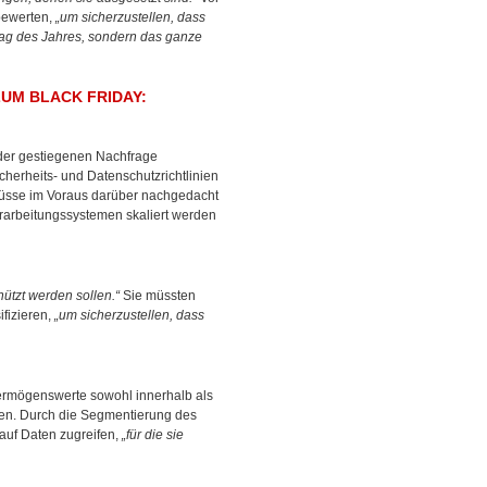
bewerten,
„um sicherzustellen, dass
stag des Jahres, sondern das ganze
ZUM BLACK FRIDAY:
 der gestiegenen Nachfrage
icherheits- und Datenschutzrichtlinien
müsse im Voraus darüber nachgedacht
rarbeitungssystemen skaliert werden
ützt werden sollen.“
Sie müssten
ifizieren,
„um sicherzustellen, dass
Vermögenswerte sowohl innerhalb als
hren. Durch die Segmentierung des
auf Daten zugreifen,
„für die sie