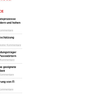
CE
katsprozesse
hlern und hohen
Kommentare
tschätzung
 keine Kommentare
idungsträger
 Passwörtern
e Kommentare
ne geeignete
beit
 Kommentare
ung von IT-
 Kommentare