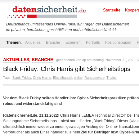
Startseite
Koopera
Deutschlands umfassendes Online-Portal für Fragen der Datensicherheit
im privaten, beruflichen, geschäftlichen und behördlichen Umfeld
Themen:
Aktuelles
Branche
Experten
Portraits
Positionspapier
P
AKTUELLES
,
BRANCHE
- geschrieben von
dp
am Montag, November 21, 2022 1
Black Friday: Chris Harris gibt Sicherheitstipps
Tags:
Black Friday
,
Chris Harris
,
Einzelhandel
,
online
,
Ransomware
,
Thales
Vor dem Black Friday sollten Händler ihre Cyber-Sicherheitspraktiken prüfen
robust und widerstandsfähig sind
[datensicherheit.de, 21.11.2022]
Chris Harris, „EMEA Technical Director“ bei Thal
Stellungnahme Sicherheitstipps – nicht nur – für den „Black Friday“. Dieser (wie
offensichtlich immer wieder zu einem gewaltigen Anstieg der Online-Transaktio
Verbraucher als auch Einzelhändler zu
einem
Ziel für Betrüger bzw. Cyber-Krim