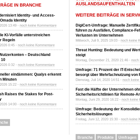
AUSLANDSAUFENTHALTEN
TRÄGE IN BRANCHE
WEITERE BEITRÄGE IN SERVI
ernisiert Identity- und Access-
Omada Identity
DigiCert-Umfrage: Manuelle Zertifi
 2026 13:49 -
noch keine Kommentare
führen zu Ausfällen, Compliance-Fe
le KI-Vorfälle unterstreichen
Verlusten im Unternehmen
r Regeln
Mittwoch, Juli 9, 2025 19:03 -
noch keine 
 2026 0:45 -
noch keine Kommentare
Threat Hunting: Bedeutung und Wer
 Nutzerkonten – Deutschland
steigt
z 10
Montag, Dezember 21, 2020 21:46 -
noch
 2026 0:32 -
noch keine Kommentare
Umfrage: 71 Prozent der IT-Entsche
neller eindämmen: Qualys erkennt
besorgt über Mehrfachnutzung von
n Minuten
Dienstag, Juli 14, 2020 14:51 -
noch kein
 2026 15:22 -
noch keine Kommentare
Fast die Hälfte der Unternehmen oh
h Raises the Stakes for Post-
Sicherheitsrichtlinien für Remote-Ar
y
Montag, Juni 29, 2020 16:22 -
noch keine
 2026 14:00 -
noch keine Kommentare
Umfrage: Bedeutung der Konsolidier
Sicherheitslösungen
Freitag, Juni 12, 2020 15:30 -
noch keine
nche
Branche
Produkte
Umfragen