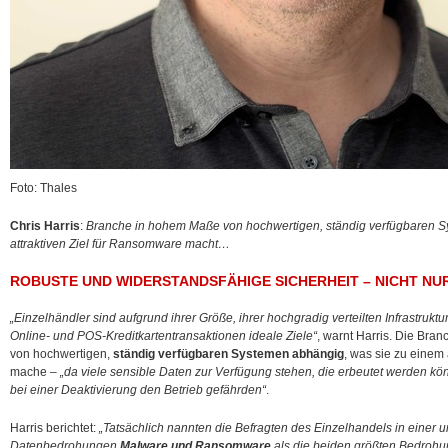
Foto: Thales
Chris Harris
:
Branche in hohem Maße von hochwertigen, ständig verfügbaren S
attraktiven Ziel für Ransomware macht…
ROBUSTE UND WIDERSTANDSFÄHIGE SICHERHEIT – NICHT NU
„Einzelhändler sind aufgrund ihrer Größe, ihrer hochgradig verteilten Infrastruk
Online- und POS-Kreditkartentransaktionen ideale Ziele“
, warnt Harris. Die Br
von hochwertigen,
ständig verfügbaren Systemen abhängig
, was sie zu einem
mache –
„da viele sensible Daten zur Verfügung stehen, die erbeutet werden kö
bei einer Deaktivierung den Betrieb gefährden“
.
Harris berichtet:
„Tatsächlich nannten die Befragten des Einzelhandels in einer u
Datenbedrohungen
Malware und Ransomware
als die beiden größten Bedrohun