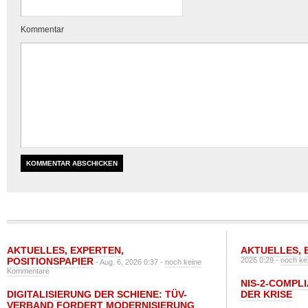
Kommentar
AKTUELLES
,
EXPERTEN
,
AKTUELLES
,
POSITIONSPAPIER
2026 0:29 -
noch ke
- Aug. 6, 2026 0:37 -
noch keine
Kommentare
NIS-2-COMPLI
DIGITALISIERUNG DER SCHIENE: TÜV-
DER KRISE
VERBAND FORDERT MODERNISIERUNG