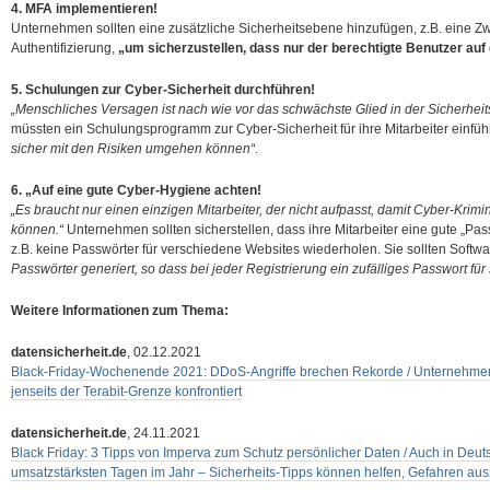
4. MFA implementieren!
Unternehmen sollten eine zusätzliche Sicherheitsebene hinzufügen, z.B. eine Zw
Authentifizierung,
„um sicherzustellen, dass nur der berechtigte Benutzer auf
5. Schulungen zur Cyber-Sicherheit durchführen!
„Menschliches Versagen ist nach wie vor das schwächste Glied in der Sicherhei
müssten ein Schulungsprogramm zur Cyber-Sicherheit für ihre Mitarbeiter einfü
sicher mit den Risiken umgehen können“
.
6. „Auf eine gute Cyber-Hygiene achten!
„Es braucht nur einen einzigen Mitarbeiter, der nicht aufpasst, damit Cyber-Krimin
können.“
Unternehmen sollten sicherstellen, dass ihre Mitarbeiter eine gute „Pas
z.B. keine Passwörter für verschiedene Websites wiederholen. Sie sollten Softw
Passwörter generiert, so dass bei jeder Registrierung ein zufälliges Passwort für s
Weitere Informationen zum Thema:
datensicherheit.de
, 02.12.2021
Black-Friday-Wochenende 2021: DDoS-Angriffe brechen Rekorde / Unternehmen 
jenseits der Terabit-Grenze konfrontiert
datensicherheit.de
, 24.11.2021
Black Friday: 3 Tipps von Imperva zum Schutz persönlicher Daten / Auch in Deuts
umsatzstärksten Tagen im Jahr – Sicherheits-Tipps können helfen, Gefahren a