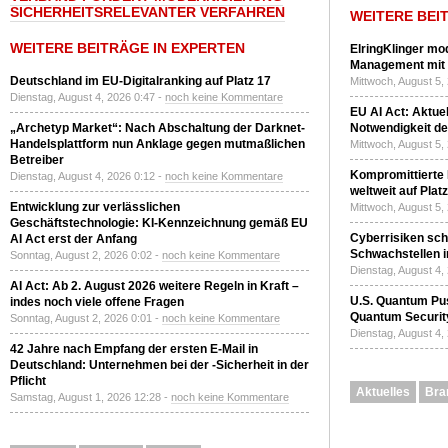
SICHERHEITSRELEVANTER VERFAHREN
WEITERE BEI
WEITERE BEITRÄGE IN EXPERTEN
ElringKlinger mod
Management mit 
Deutschland im EU-Digitalranking auf Platz 17
Mittwoch, August 5,
Dienstag, August 4, 2026 0:47 -
noch keine Kommentare
EU AI Act: Aktuel
„Archetyp Market“: Nach Abschaltung der Darknet-
Notwendigkeit de
Handelsplattform nun Anklage gegen mutmaßlichen
Mittwoch, August 5,
Betreiber
Kompromittierte
Dienstag, August 4, 2026 0:12 -
noch keine Kommentare
weltweit auf Plat
Entwicklung zur verlässlichen
Mittwoch, August 5,
Geschäftstechnologie: KI-Kennzeichnung gemäß EU
Cyberrisiken sch
AI Act erst der Anfang
Schwachstellen i
Sonntag, August 2, 2026 0:02 -
noch keine Kommentare
Dienstag, August 4,
AI Act: Ab 2. August 2026 weitere Regeln in Kraft –
U.S. Quantum Pus
indes noch viele offene Fragen
Quantum Securit
Sonntag, August 2, 2026 0:01 -
noch keine Kommentare
Dienstag, August 4,
42 Jahre nach Empfang der ersten E-Mail in
Deutschland: Unternehmen bei der -Sicherheit in der
Pflicht
Aktuelles
Bra
Samstag, August 1, 2026 12:28 -
noch keine Kommentare