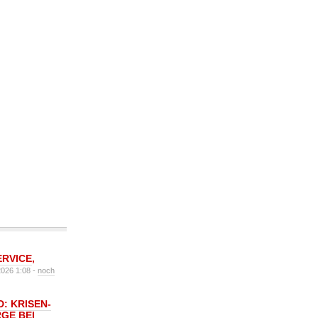
ERVICE
,
2026 1:08 -
noch
: KRISEN-
GE BEI