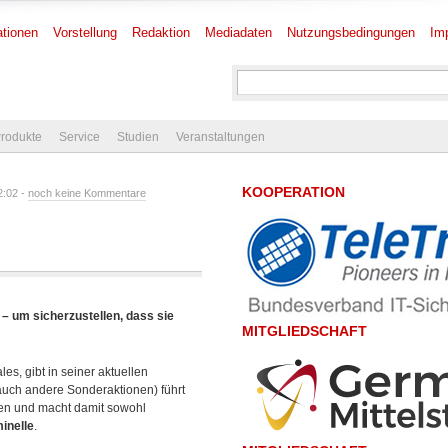
tionen
Vorstellung
Redaktion
Mediadaten
Nutzungsbedingungen
Im
rodukte
Service
Studien
Veranstaltungen
KOOPERATION
2:02 -
noch keine Kommentare
 – um sicherzustellen, dass sie
MITGLIEDSCHAFT
es, gibt in seiner aktuellen
 auch andere Sonderaktionen) führt
nen und macht damit sowohl
inelle
.