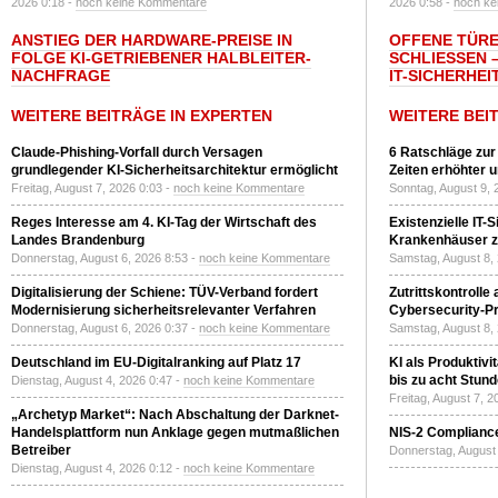
2026 0:18 -
noch keine Kommentare
2026 0:58 -
noch ke
ANSTIEG DER HARDWARE-PREISE IN
OFFENE TÜRE
FOLGE KI-GETRIEBENER HALBLEITER-
SCHLIESSEN –
NACHFRAGE
T-SICHERHEI
WEITERE BEITRÄGE IN EXPERTEN
WEITERE BEI
Claude-Phishing-Vorfall durch Versagen
6 Ratschläge zur
grundlegender KI-Sicherheitsarchitektur ermöglicht
Zeiten erhöhter 
Freitag, August 7, 2026 0:03 -
noch keine Kommentare
Sonntag, August 9, 
Reges Interesse am 4. KI-Tag der Wirtschaft des
Existenzielle IT-
Landes Brandenburg
Krankenhäuser zu
Donnerstag, August 6, 2026 8:53 -
noch keine Kommentare
Samstag, August 8,
Digitalisierung der Schiene: TÜV-Verband fordert
Zutrittskontrolle
Modernisierung sicherheitsrelevanter Verfahren
Cybersecurity-Pri
Donnerstag, August 6, 2026 0:37 -
noch keine Kommentare
Samstag, August 8,
Deutschland im EU-Digitalranking auf Platz 17
KI als Produktivi
bis zu acht Stun
Dienstag, August 4, 2026 0:47 -
noch keine Kommentare
Freitag, August 7, 
„Archetyp Market“: Nach Abschaltung der Darknet-
Handelsplattform nun Anklage gegen mutmaßlichen
NIS-2 Compliance
Betreiber
Donnerstag, August 
Dienstag, August 4, 2026 0:12 -
noch keine Kommentare