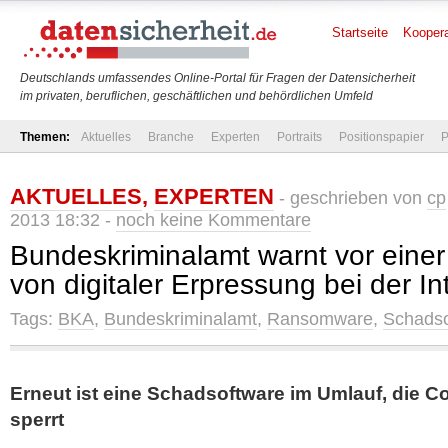
Startseite
Koopera
Deutschlands umfassendes Online-Portal für Fragen der Datensicherheit
im privaten, beruflichen, geschäftlichen und behördlichen Umfeld
Themen:
Aktuelles
Branche
Experten
Portraits
Positionspapier
P
AKTUELLES
,
EXPERTEN
- geschrieben von
cp
2013 18:32 -
noch keine Kommentare
Bundeskriminalamt warnt vor einer
von digitaler Erpressung bei der I
Tags:
BKA
,
Bundeskriminalamt
,
Ransomware
,
Schadso
Erneut ist eine Schadsoftware im Umlauf, die Co
sperrt