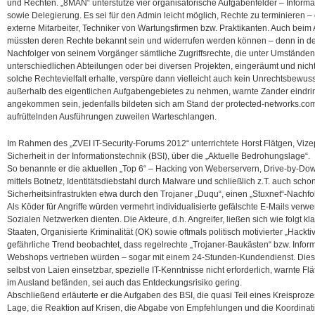
und Rechten. „8MAN“ unterstütze vier organisatorische Aufgabenfelder – Informa
sowie Delegierung. Es sei für den Admin leicht möglich, Rechte zu terminieren –
externe Mitarbeiter, Techniker von Wartungsfirmen bzw. Praktikanten. Auch beim
müssten deren Rechte bekannt sein und widerrufen werden können – denn in der 
Nachfolger von seinem Vorgänger sämtliche Zugriffsrechte, die unter Umständen i
unterschiedlichen Abteilungen oder bei diversen Projekten, eingeräumt und nich
solche Rechtevielfalt erhalte, verspüre dann vielleicht auch kein Unrechtsbewuss
außerhalb des eigentlichen Aufgabengebietes zu nehmen, warnte Zander eindri
angekommen sein, jedenfalls bildeten sich am Stand der protected-networks.c
aufrüttelnden Ausführungen zuweilen Warteschlangen.
Im Rahmen des „ZVEI IT-Security-Forums 2012“ unterrichtete Horst Flätgen, Viz
Sicherheit in der Informationstechnik (BSI), über die „Aktuelle Bedrohungslage“.
So benannte er die aktuellen „Top 6“ – Hacking von Weberservern, Drive-by-Dow
mittels Botnetz, Identitätsdiebstahl durch Malware und schließlich z.T. auch schon
Sicherheitsinfrastrukten etwa durch den Trojaner „Duqu“, einen „Stuxnet“-Nachfo
Als Köder für Angriffe würden vermehrt individualisierte gefälschte E-Mails verwe
Sozialen Netzwerken dienten. Die Akteure, d.h. Angreifer, ließen sich wie folgt kla
Staaten, Organisierte Kriminalität (OK) sowie oftmals politisch motivierter „Hack
gefährliche Trend beobachtet, dass regelrechte „Trojaner-Baukästen“ bzw. Infor
Webshops vertrieben würden – sogar mit einem 24-Stunden-Kundendienst. Dies
selbst von Laien einsetzbar, spezielle IT-Kenntnisse nicht erforderlich, warnte Fl
im Ausland befänden, sei auch das Entdeckungsrisiko gering.
Abschließend erläuterte er die Aufgaben des BSI, die quasi Teil eines Kreisproz
Lage, die Reaktion auf Krisen, die Abgabe von Empfehlungen und die Koordin