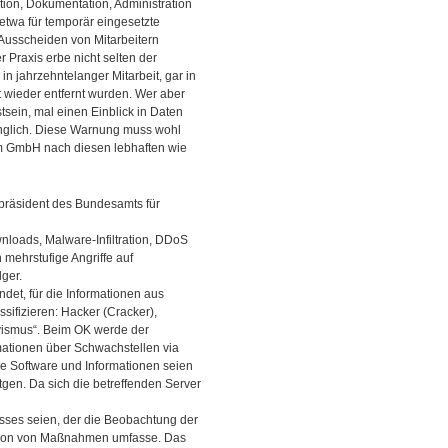
tion, Dokumentation, Administration
 etwa für temporär eingesetzte
 Ausscheiden von Mitarbeitern
Praxis erbe nicht selten der
n jahrzehntelanger Mitarbeit, gar in
t wieder entfernt wurden. Wer aber
tsein, mal einen Einblick in Daten
nglich. Diese Warnung muss wohl
om GmbH nach diesen lebhaften wie
epräsident des Bundesamts für
nloads, Malware-Infiltration, DDoS
 mehrstufige Angriffe auf
lger.
ndet, für die Informationen aus
ssifizieren: Hacker (Cracker),
tivismus“. Beim OK werde der
mationen über Schwachstellen via
e Software und Informationen seien
ätgen. Da sich die betreffenden Server
esses seien, der die Beobachtung der
ation von Maßnahmen umfasse. Das