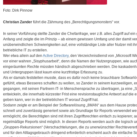
Foto: Dirk Pinnow
Christian Zander
führt die Zähmung des „Berechtigungsmonsters“ vor.
In seiner Vorführung stellte Zander die Chefanfrage, wer z.B. alles Zugriff auf e
Anfang und zeigte die im Prinzip – ab einem gewissen Umfang und der damit v
unüberwindlichen Schwierigkeiten auf, eine vollständige Liste aller Nutzer mit ihr
betriebliche IT zu erstellen.
Wer etwa allein auf den
Active Directory
, den Verzeichnisdienst von „Microsoft W
vor einer wahren „Sisyphusarbeit“, denn die Namen der Nutzergruppen, wie auch
eingeräumten Rechte müssten händisch abgeschrieben werden. Die kaskadenh
und Untergruppen lässt kaum eine kurzfristige Erfassung zu.
Als er damals feststellen musste, dass es dafür noch keine brauchbare Softwarlö
gefühlt, etwas Besseres schaffen zu wollen, so Zander in seinem kurzweiligen, e
gegangen, mit seinen Partnern IT- in Menschensprache zu übertragen, ja eine „S
entwickeln, die innerhalb kürzester Frist eine revisionstaugliche Antwort auf die e
geben kann, wer in der betrieblichen IT worauf Zugriff hat.
Sodann zeigte er am Beispiel der Softwarelösung „8MAN“ aus dem Hause protec
schnell und zuverlässig generiert sowie als Grundlage für Reports verwendet w
ermöglicht, die Berechtigten sind mit ihren Zugriffsrechten einfach zu kopieren; a
regelmäßige Reports sind möglich. In diesen Reports werden auch die logisch u
„Gruppen-Rekursionen“ (Verschachtelungen, die zu unerwünschter Rechtevererbu
und für den Alltagsgebrauch dringend erforderlich erscheint auch die einfache 