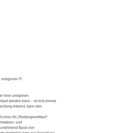
r ureigenen IT-
er ihrer ureigenen
ebaut werden kann – ist erst einmal
wortung erkannt, kann den
 einer Art „Rüstungswettlauf“
rmations- und
 zunehmend Basis von