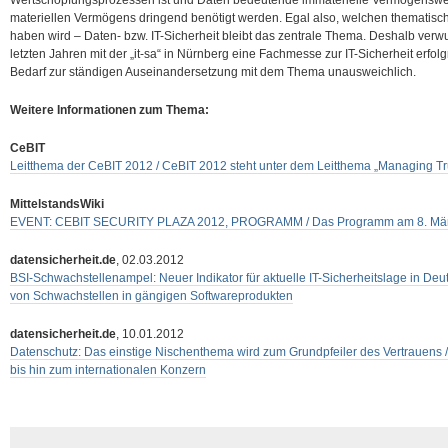
Wertschöpfungsprozessen ist und Daten bedeutende immaterielle Vermögenswert
materiellen Vermögens dringend benötigt werden. Egal also, welchen thematisc
haben wird – Daten- bzw. IT-Sicherheit bleibt das zentrale Thema. Deshalb verwu
letzten Jahren mit der „it-sa“ in Nürnberg eine Fachmesse zur IT-Sicherheit erfolg
Bedarf zur ständigen Auseinandersetzung mit dem Thema unausweichlich.
Weitere Informationen zum Thema:
CeBIT
Leitthema der CeBIT 2012 / CeBIT 2012 steht unter dem Leitthema „Managing Tr
MittelstandsWiki
EVENT: CEBIT SECURITY PLAZA 2012, PROGRAMM / Das Programm am 8. März 
datensicherheit.de
, 02.03.2012
BSI-Schwachstellenampel: Neuer Indikator für aktuelle IT-Sicherheitslage in De
von Schwachstellen in gängigen Softwareprodukten
datensicherheit.de
, 10.01.2012
Datenschutz: Das einstige Nischenthema wird zum Grundpfeiler des Vertrauens
bis hin zum internationalen Konzern