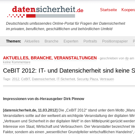
Startseite
Koopera
Deutschlands umfassendes Online-Portal für Fragen der Datensicherheit
im privaten, beruflichen, geschäftlichen und behördlichen Umfeld
Themen:
Aktuelles
Branche
Experten
Portraits
Positionspapier
P
AKTUELLES
,
BRANCHE
,
VERANSTALTUNGEN
- geschrieben von
dp
am 
keine Kommentare
CeBIT 2012: IT- und Datensicherheit sind keine
Tags:
2012
,
CeBIT
,
Datensicherheit
,
IT-Sicherheit
,
Security Plaza
,
Vertrauen
Impressionen von ds-Herausgeber Dirk Pinnow
[datensicherheit.de, 11.03.2012]
Die „CeBIT 2012“ stand unter dem Motto „Man
Veranstalters sollte auf der weltweit als wichtigste Veranstaltung der digitalen
„Vertrauen und Sicherheit in der digitalen Welt“ in den Mittelpunkt gerückt wer
Interesse von Staat, Wirtschaft und Verbrauchern. Der Veranstalter bezeichnet V
Faktor, sondern als einen „wesentlicher Grundpfeiler wirtschaftlichen Handelns“