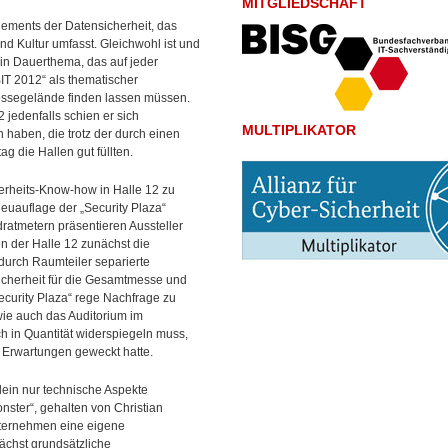
MITGLIEDSCHAFT
ements der Datensicherheit, das
nd Kultur umfasst. Gleichwohl ist und
ein Dauerthema, das auf jeder
IT 2012“ als thematischer
Messegelände finden lassen müssen.
edenfalls schien er sich
MULTIPLIKATOR
haben, die trotz der durch einen
 die Hallen gut füllten.
rheits-Know-how in Halle 12 zu
euauflage der „Security Plaza“
ratmetern präsentieren Aussteller
n der Halle 12 zunächst die
 durch Raumteiler separierte
sicherheit für die Gesamtmesse und
curity Plaza“ rege Nachfrage zu
wie auch das Auditorium im
sch in Quantität widerspiegeln muss,
e Erwartungen geweckt hatte.
lein nur technische Aspekte
nster“, gehalten von Christian
nternehmen eine eigene
ächst grundsätzliche