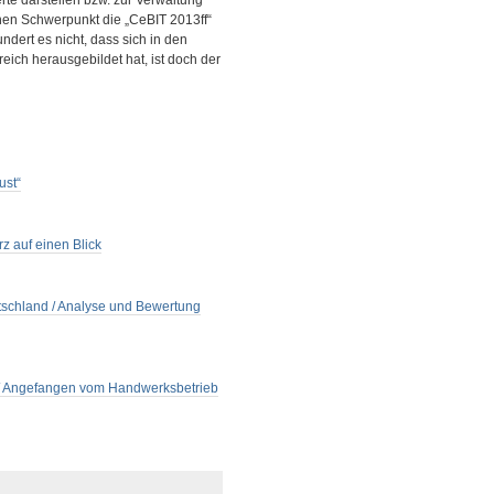
e darstellen bzw. zur Verwaltung
hen Schwerpunkt die „CeBIT 2013ff“
ndert es nicht, dass sich in den
reich herausgebildet hat, ist doch der
ust“
auf einen Blick
utschland / Analyse und Bewertung
 / Angefangen vom Handwerksbetrieb