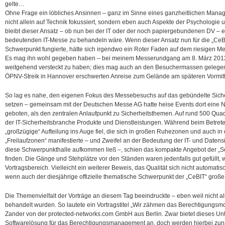
gelte…
Ohne Frage ein löbliches Ansinnen – ganz im Sinne eines ganzheitlichen Manag
nicht allein auf Technik fokussiert, sondern eben auch Aspekte der Psychologie u
bleibt dieser Ansatz – ob nun bei der IT oder der noch papiergebundenen DV – 
bedeutenden IT-Messe zu behandeln wäre.
Wenn dieser Ansatz nun für die „CeB
Schwerpunkt fungierte, hätte sich irgendwo ein Roter Faden auf dem riesigen 
Es mag ihn wohl gegeben haben – bei meinem Messerundgang am 8. März 2012 j
weitgehend versteckt zu haben; dies mag auch an den Besuchermassen gelegen 
ÖPNV-Streik in Hannover erschwerten Anreise zum Gelände am späteren Vormittag
So lag es nahe, den eigenen Fokus des Messebesuchs auf das gebündelte Siche
setzen – gemeinsam mit der Deutschen Messe AG hatte heise Events dort eine N
geboten, als den zentralen Anlaufpunkt zu Sicherheitsthemen. Auf rund 500 Quad
der IT-Sicherheitsbranche Produkte und Dienstleistungen. Während beim Betrete
„großzügige“ Aufteilung ins Auge fiel, die sich in großen Ruhezonen und auch in
„Freilaufzonen“ manifestierte – und Zweifel an der Bedeutung der IT- und Daten
diese Schwerpunkthalle aufkommen ließ –, schien das kompakte Angebot der „Se
finden. Die Gänge und Stehplätze vor den Ständen waren jedenfalls gut gefüllt, 
Vortragsbereich. Vielleicht ein weiterer Beweis, das Qualität sich nicht automati
wenn auch der diesjährige offizielle thematische Schwerpunkt der „CeBIT“ groß
Die Themenvielfalt der Vorträge an diesem Tag beeindruckte – eben weil nicht al
behandelt wurden. So lautete ein Vortragstitel „Wir zähmen das Berechtigungsmo
Zander von der protected-networks.com GmbH aus Berlin. Zwar bietet dieses U
Softwarelösung für das Berechtigungsmanagement an, doch werden hierbei zun