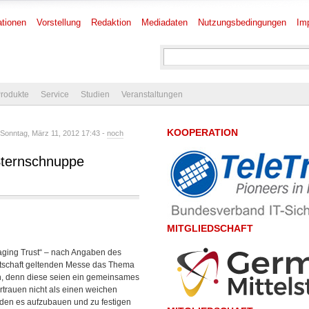
tionen
Vorstellung
Redaktion
Mediadaten
Nutzungsbedingungen
Im
rodukte
Service
Studien
Veranstaltungen
KOOPERATION
Sonntag, März 11, 2012 17:43 -
noch
 Sternschnuppe
MITGLIEDSCHAFT
aging Trust“ – nach Angaben des
 Wirtschaft geltenden Messe das Thema
den, denn diese seien ein gemeinsames
ertrauen nicht als einen weichen
, den es aufzubauen und zu festigen