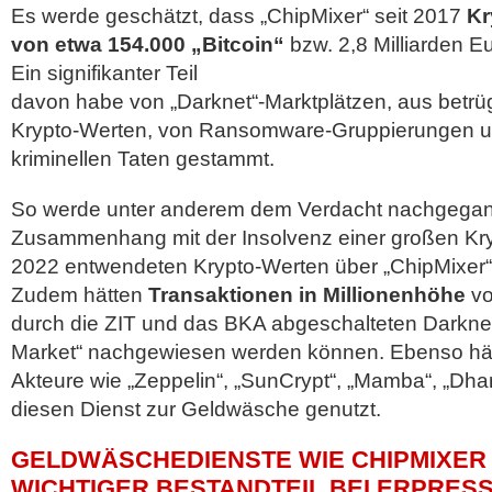
Es werde geschätzt, dass „ChipMixer“ seit 2017
Kr
von etwa 154.000 „Bitcoin“
bzw. 2,8 Milliarden E
Ein signifikanter Teil
davon habe von „Darknet“-Marktplätzen, aus betrü
Krypto-Werten, von Ransomware-Gruppierungen u
kriminellen Taten gestammt.
So werde unter anderem dem Verdacht nachgegang
Zusammenhang mit der Insolvenz einer großen Kry
2022 entwendeten Krypto-Werten über „ChipMixer
Zudem hätten
Transaktionen in Millionenhöhe
vo
durch die ZIT und das BKA abgeschalteten Darknet
Market“ nachgewiesen werden können. Ebenso h
Akteure wie „Zeppelin“, „SunCrypt“, „Mamba“, „Dha
diesen Dienst zur Geldwäsche genutzt.
GELDWÄSCHEDIENSTE WIE CHIPMIXER 
ICHTIGER BESTANDTEIL BEI ERPRESS