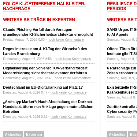
FOLGE KI-GETRIEBENER HALBLEITER-
RESILIENCE 
NACHFRAGE
PERIODS
WEITERE BEITRÄGE IN EXPERTEN
WEITERE BEI
Claude-Phishing-Vorfall durch Versagen
SANS Urges IT S
grundlegender KI-Sicherheitsarchitektur ermöglicht
to AI Agents
Freitag, August 7, 2026 0:03 -
noch keine Kommentare
Sonntag, August 9, 
Reges Interesse am 4. KI-Tag der Wirtschaft des
Offene Türen für
Landes Brandenburg
Institute gibt I
Donnerstag, August 6, 2026 8:53 -
noch keine Kommentare
Sonntag, August 9, 
Digitalisierung der Schiene: TÜV-Verband fordert
6 Ratschläge zur
Modernisierung sicherheitsrelevanter Verfahren
Zeiten erhöhter 
Donnerstag, August 6, 2026 0:37 -
noch keine Kommentare
Sonntag, August 9, 
Deutschland im EU-Digitalranking auf Platz 17
Existenzielle IT-
Krankenhäuser zu
Dienstag, August 4, 2026 0:47 -
noch keine Kommentare
Samstag, August 8,
„Archetyp Market“: Nach Abschaltung der Darknet-
Handelsplattform nun Anklage gegen mutmaßlichen
Zutrittskontrolle
Betreiber
Cybersecurity-Pri
Dienstag, August 4, 2026 0:12 -
noch keine Kommentare
Samstag, August 8,
Aktuelles
Experten
Aktuelles
Bra