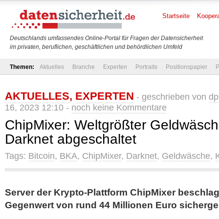
Startseite
Koopera
Deutschlands umfassendes Online-Portal für Fragen der Datensicherheit
im privaten, beruflichen, geschäftlichen und behördlichen Umfeld
Themen:
Aktuelles
Branche
Experten
Portraits
Positionspapier
P
AKTUELLES
,
EXPERTEN
- geschrieben von
dp
16, 2023 12:10 -
noch keine Kommentare
ChipMixer: Weltgrößter Geldwäsch
Darknet abgeschaltet
Tags:
Bitcoin
,
BKA
,
ChipMixer
,
Darknet
,
Geldwäsche
,
Server der Krypto-Plattform ChipMixer beschla
Gegenwert von rund 44 Millionen Euro sicherges