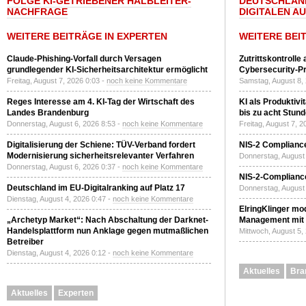
FOLGE KI-GETRIEBENER HALBLEITER-
DEUTSCHLAN
NACHFRAGE
DIGITALEN A
WEITERE BEITRÄGE IN EXPERTEN
WEITERE BEI
Claude-Phishing-Vorfall durch Versagen
Zutrittskontrolle
grundlegender KI-Sicherheitsarchitektur ermöglicht
Cybersecurity-Pri
Freitag, August 7, 2026 0:03 -
noch keine Kommentare
Samstag, August 8,
Reges Interesse am 4. KI-Tag der Wirtschaft des
KI als Produktivi
Landes Brandenburg
bis zu acht Stun
Donnerstag, August 6, 2026 8:53 -
noch keine Kommentare
Freitag, August 7, 
Digitalisierung der Schiene: TÜV-Verband fordert
NIS-2 Compliance
Modernisierung sicherheitsrelevanter Verfahren
Donnerstag, August 
Donnerstag, August 6, 2026 0:37 -
noch keine Kommentare
NIS-2-Compliance
Deutschland im EU-Digitalranking auf Platz 17
Donnerstag, August 
Dienstag, August 4, 2026 0:47 -
noch keine Kommentare
ElringKlinger mod
„Archetyp Market“: Nach Abschaltung der Darknet-
Management mit 
Handelsplattform nun Anklage gegen mutmaßlichen
Mittwoch, August 5,
Betreiber
Dienstag, August 4, 2026 0:12 -
noch keine Kommentare
Aktuelles
Bra
Aktuelles
Experten