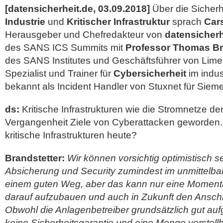
[datensicherheit.de, 03.09.2018]
Über die Sicherh
Industrie
und
Kritischer Infrastruktur
sprach
Car
Herausgeber und Chefredakteur von
datensicherh
des SANS ICS Summits mit
Professor Thomas Br
des SANS Institutes und Geschäftsführer von Limes 
Spezialist und Trainer für
Cybersicherheit
im indus
bekannt als
Incident Handler von Stuxnet für Siem
ds:
Kritische Infrastrukturen wie die Stromnetze der
Vergangenheit Ziele von Cyberattacken geworden. 
kritische Infrastrukturen heute?
Brandstetter:
Wir können vorsichtig optimistisch sei
Absicherung und Security zumindest im unmittelba
einem guten Weg, aber das kann nur eine Momenta
darauf aufzubauen und auch in Zukunft den Anschlu
Obwohl die Anlagenbetreiber grundsätzlich gut aufge
keine Sicherheitsgarantie und eine Menge vorstellb