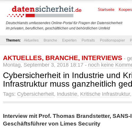
Startseite
Koopera
Deutschlands umfassendes Online-Portal für Fragen der Datensicherheit
im privaten, beruflichen, geschäftlichen und behördlichen Umfeld
Themen:
Aktuelles
Branche
Experten
Portraits
Positionspapier
P
AKTUELLES
,
BRANCHE
,
INTERVIEWS
- g
Montag, September 3, 2018 18:17 -
noch keine Komme
Cybersicherheit in Industrie und Kr
Infrastruktur muss ganzheitlich g
Tags:
Cybersicherheit
,
Industrie
,
Kritische Infrastruktur
Interview mit Prof. Thomas Brandstetter, SANS-
Geschäftsführer von Limes Security