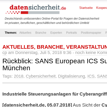
Startseite
Koopera
Deutschlands umfassendes Online-Portal für Fragen der Datensicherheit
im privaten, beruflichen, geschäftlichen und behördlichen Umfeld
Themen:
Aktuelles
Branche
Experten
Portraits
Positionspapier
P
AKTUELLES
,
BRANCHE
,
VERANSTALTU
cp
am Donnerstag, Juli 5, 2018 9:36 -
noch keine Kom
Rückblick: SANS European ICS Su
München
Tags:
2018
,
Cybersicherheit
,
Digitalisierung
,
ICS
,
SAN
Industrielle Steuerungsanlagen für Cyberangriffe
[datensicherheit.de, 05.07.2018]
Aus Sicht der
Cy