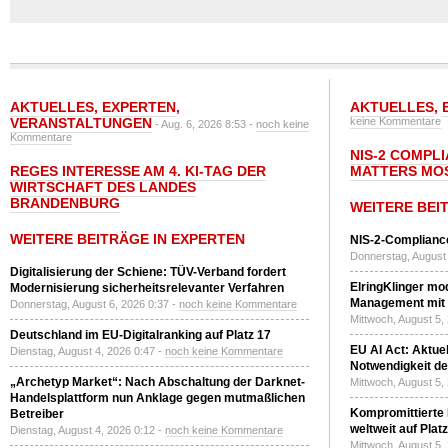
AKTUELLES
,
EXPERTEN
,
AKTUELLES
,
VERANSTALTUNGEN
keine Kommentare
- Aug. 6, 2026 8:53 -
noch keine
Kommentare
NIS-2 COMPL
REGES INTERESSE AM 4. KI-TAG DER
MATTERS MO
WIRTSCHAFT DES LANDES
BRANDENBURG
WEITERE BEI
WEITERE BEITRÄGE IN EXPERTEN
NIS-2-Compliance
Donnerstag, August 
Digitalisierung der Schiene: TÜV-Verband fordert
ElringKlinger mod
Modernisierung sicherheitsrelevanter Verfahren
Management mit 
Donnerstag, August 6, 2026 0:37 -
noch keine Kommentare
Mittwoch, August 5,
Deutschland im EU-Digitalranking auf Platz 17
EU AI Act: Aktuel
Dienstag, August 4, 2026 0:47 -
noch keine Kommentare
Notwendigkeit de
„Archetyp Market“: Nach Abschaltung der Darknet-
Mittwoch, August 5,
Handelsplattform nun Anklage gegen mutmaßlichen
Kompromittierte
Betreiber
weltweit auf Plat
Dienstag, August 4, 2026 0:12 -
noch keine Kommentare
Mittwoch, August 5,