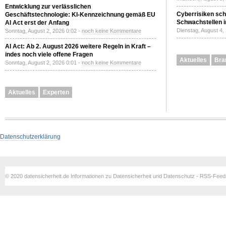
Entwicklung zur verlässlichen
Cyberrisiken sch
Geschäftstechnologie: KI-Kennzeichnung gemäß EU
Schwachstellen i
AI Act erst der Anfang
Dienstag, August 4,
Sonntag, August 2, 2026 0:02 -
noch keine Kommentare
AI Act: Ab 2. August 2026 weitere Regeln in Kraft –
indes noch viele offene Fragen
Aktuelles
Bra
Sonntag, August 2, 2026 0:01 -
noch keine Kommentare
Aktuelles
Experten
Datenschutzerklärung
© 2020 datensicherheit.de Informationen zu Datensicherheit und Datenschutz - RSS-Fee