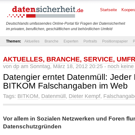
Startseite
Koopera
Deutschlands umfassendes Online-Portal für Fragen der Datensicherheit
im privaten, beruflichen, geschäftlichen und behördlichen Umfeld
Themen:
Aktuelles
Branche
Experten
Portraits
Positionspapier
P
AKTUELLES
,
BRANCHE
,
SERVICE
,
UMF
von
dp
am Sonntag, März 18, 2012 20:25 -
noch kein
Datengier erntet Datenmüll: Jeder 
BITKOM Falschangaben im Web
Tags:
BITKOM
,
Datenmüll
,
Dieter Kempf
,
Falschangab
Vor allem in Sozialen Netzwerken und Foren fl
Datenschutzgründen