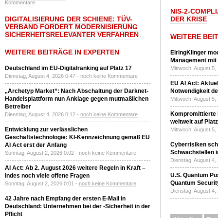
Kommentare
NIS-2-COMPLI
DIGITALISIERUNG DER SCHIENE: TÜV-
DER KRISE
VERBAND FORDERT MODERNISIERUNG
SICHERHEITSRELEVANTER VERFAHREN
WEITERE BEI
WEITERE BEITRÄGE IN EXPERTEN
ElringKlinger mod
Management mit 
Deutschland im EU-Digitalranking auf Platz 17
Mittwoch, August 5,
Dienstag, August 4, 2026 0:47 -
noch keine Kommentare
EU AI Act: Aktuel
„Archetyp Market“: Nach Abschaltung der Darknet-
Notwendigkeit de
Handelsplattform nun Anklage gegen mutmaßlichen
Mittwoch, August 5,
Betreiber
Kompromittierte
Dienstag, August 4, 2026 0:12 -
noch keine Kommentare
weltweit auf Plat
Entwicklung zur verlässlichen
Mittwoch, August 5,
Geschäftstechnologie: KI-Kennzeichnung gemäß EU
Cyberrisiken sch
AI Act erst der Anfang
Schwachstellen i
Sonntag, August 2, 2026 0:02 -
noch keine Kommentare
Dienstag, August 4,
AI Act: Ab 2. August 2026 weitere Regeln in Kraft –
U.S. Quantum Pus
indes noch viele offene Fragen
Quantum Securit
Sonntag, August 2, 2026 0:01 -
noch keine Kommentare
Dienstag, August 4,
42 Jahre nach Empfang der ersten E-Mail in
Deutschland: Unternehmen bei der -Sicherheit in der
Pflicht