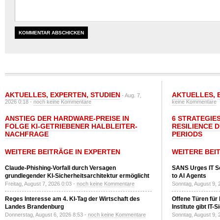
AKTUELLES
,
EXPERTEN
,
STUDIEN
AKTUELLES
,
- Aug. 7,
2026 0:18 -
noch keine Kommentare
keine Kommentare
ANSTIEG DER HARDWARE-PREISE IN
6 STRATEGIE
FOLGE KI-GETRIEBENER HALBLEITER-
RESILIENCE 
NACHFRAGE
PERIODS
WEITERE BEITRÄGE IN EXPERTEN
WEITERE BEI
Claude-Phishing-Vorfall durch Versagen
SANS Urges IT S
grundlegender KI-Sicherheitsarchitektur ermöglicht
to AI Agents
Freitag, August 7, 2026 0:03 -
noch keine Kommentare
Sonntag, August 9, 
Reges Interesse am 4. KI-Tag der Wirtschaft des
Offene Türen für
Landes Brandenburg
Institute gibt I
Donnerstag, August 6, 2026 8:53 -
noch keine Kommentare
Sonntag, August 9, 