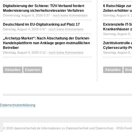
Digitalisierung der Schiene: TÜV-Verband fordert
6 Ratschläge zur
Modernisierung sicherheitsrelevanter Verfahren
Zeiten erhöhter 
Donnerstag, August 6, 2026 0:37 -
noch keine Kommentare
Sonntag, August 9, 
Deutschland im EU-Digitalranking auf Platz 17
Existenzielle IT-
Krankenhäuser zu
Dienstag, August 4, 2026 0:47 -
noch keine Kommentare
Samstag, August 8,
„Archetyp Market“: Nach Abschaltung der Darknet-
Handelsplattform nun Anklage gegen mutmaßlichen
Zutrittskontrolle
Betreiber
Cybersecurity-Pri
Dienstag, August 4, 2026 0:12 -
noch keine Kommentare
Samstag, August 8,
Aktuelles
Experten
Aktuelles
Bra
Datenschutzerklärung
© 2020 datensicherheit.de Informationen zu Datensicherheit und Datenschutz - RSS-Fee