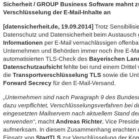
Sicherheit / GROUP Business Software mahnt z
Verschlüsselung der E-Mail-Inhalte an
[datensicherheit.de, 19.09.2014]
Trotz Sensibilis
Datenschutz und Datensicherheit beim Austausch
Informationen
per E-Mail vernachlässigen offenba
Unternehmen und Behörden immer noch ihre E-Mail
automatisierten TLS-Check des
Bayerischen Land
Datenschutzaufsicht
fehlte bei rund einem Dritt
die
Transportverschlüsselung TLS
sowie die Un
Forward Secrecy
für den E-Mail-Versand.
„Unternehmen sind nach Paragraph 9 des Bundes
dazu verpflichtet, Verschlüsselungsverfahren bei 
eingesetzten Mailservern nach aktuellem Stand de
verwenden“
, macht
Andreas Richter
, Vice Presid
aufmerksam. In diesem Zusammenhang erachten d
Einsatz von
StartTLS
zur Verschlüsselung der Ko