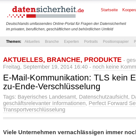
Startseite
Koopera
Deutschlands umfassendes Online-Portal für Fragen der Datensicherheit
im privaten, beruflichen, geschäftlichen und behördlichen Umfeld
Themen:
Aktuelles
Branche
Experten
Portraits
Positionspapier
P
AKTUELLES
,
BRANCHE
,
PRODUKTE
- ges
Freitag, September 19, 2014 16:40 -
noch keine Komm
E-Mail-Kommunikation: TLS kein E
zu-Ende-Verschlüsselung
Tags:
Bayerisches Landesamt
,
Datenschutzaufsicht
,
D
geschäftsrelevanter Informationen
,
Perfect Forward Se
Transportverschlüsselung
Viele Unternehmen vernachlässigen immer noch 