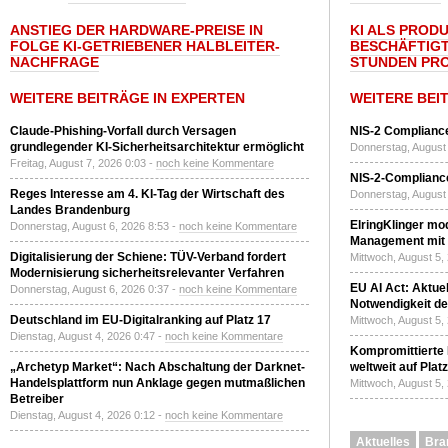
ANSTIEG DER HARDWARE-PREISE IN
KI ALS PROD
FOLGE KI-GETRIEBENER HALBLEITER-
BESCHÄFTIGT
NACHFRAGE
STUNDEN PR
WEITERE BEITRÄGE IN EXPERTEN
WEITERE BEI
Claude-Phishing-Vorfall durch Versagen
NIS-2 Compliance
grundlegender KI-Sicherheitsarchitektur ermöglicht
Donnerstag, August 
Freitag, August 7, 2026 0:03 -
noch keine Kommentare
NIS-2-Compliance
Reges Interesse am 4. KI-Tag der Wirtschaft des
Donnerstag, August 
Landes Brandenburg
ElringKlinger mod
Donnerstag, August 6, 2026 8:53 -
noch keine Kommentare
Management mit 
Digitalisierung der Schiene: TÜV-Verband fordert
Mittwoch, August 5,
Modernisierung sicherheitsrelevanter Verfahren
EU AI Act: Aktuel
Donnerstag, August 6, 2026 0:37 -
noch keine Kommentare
Notwendigkeit de
Deutschland im EU-Digitalranking auf Platz 17
Mittwoch, August 5,
Dienstag, August 4, 2026 0:47 -
noch keine Kommentare
Kompromittierte
„Archetyp Market“: Nach Abschaltung der Darknet-
weltweit auf Plat
Handelsplattform nun Anklage gegen mutmaßlichen
Mittwoch, August 5,
Betreiber
Dienstag, August 4, 2026 0:12 -
noch keine Kommentare
Aktuelles
Bra