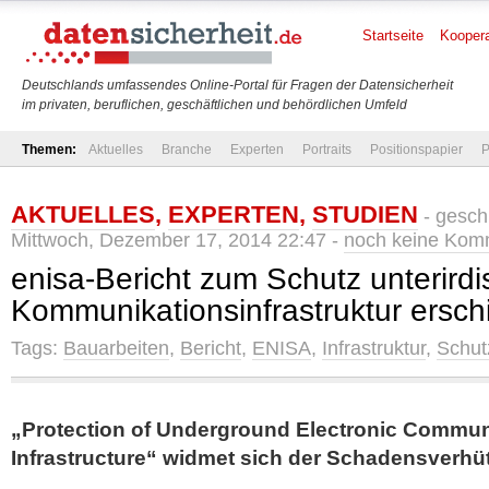
Startseite
Koopera
Deutschlands umfassendes Online-Portal für Fragen der Datensicherheit
im privaten, beruflichen, geschäftlichen und behördlichen Umfeld
Themen:
Aktuelles
Branche
Experten
Portraits
Positionspapier
P
AKTUELLES
,
EXPERTEN
,
STUDIEN
- gesch
Mittwoch, Dezember 17, 2014 22:47 -
noch keine Kom
enisa-Bericht zum Schutz unterirdi
Kommunikationsinfrastruktur ersc
Tags:
Bauarbeiten
,
Bericht
,
ENISA
,
Infrastruktur
,
Schut
„Protection of Underground Electronic Commun
Infrastructure“ widmet sich der Schadensverhü