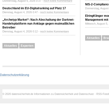
Donnerstag, August 6, 2026 0:37 -
noch keine Kommentare
NIS-2-Compliance
Deutschland im EU-Digitalranking auf Platz 17
Donnerstag, August 
Dienstag, August 4, 2026 0:47 -
noch keine Kommentare
ElringKlinger mod
„Archetyp Market“: Nach Abschaltung der Darknet-
Management mit 
Handelsplattform nun Anklage gegen mutmaßlichen
Mittwoch, August 5,
Betreiber
Dienstag, August 4, 2026 0:12 -
noch keine Kommentare
Aktuelles
Bra
Aktuelles
Experten
Datenschutzerklärung
© 2020 datensicherheit.de Informationen zu Datensicherheit und Datenschutz - RSS-Fee