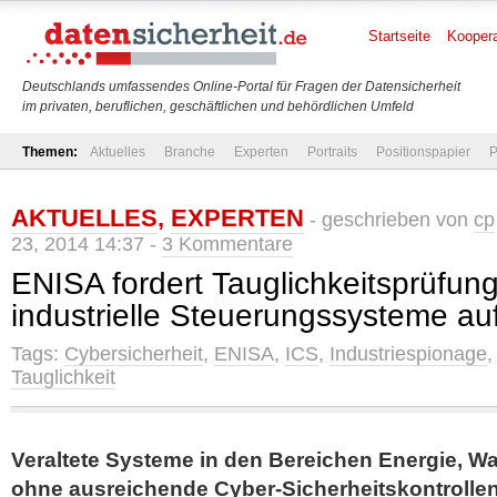
Startseite
Koopera
Deutschlands umfassendes Online-Portal für Fragen der Datensicherheit
im privaten, beruflichen, geschäftlichen und behördlichen Umfeld
Themen:
Aktuelles
Branche
Experten
Portraits
Positionspapier
P
AKTUELLES
,
EXPERTEN
- geschrieben von
cp
23, 2014 14:37 -
3 Kommentare
ENISA fordert Tauglichkeitsprüfung
industrielle Steuerungssysteme a
Tags:
Cybersicherheit
,
ENISA
,
ICS
,
Industriespionage
Tauglichkeit
Veraltete Systeme in den Bereichen Energie, Wa
ohne ausreichende Cyber-Sicherheitskontrolle