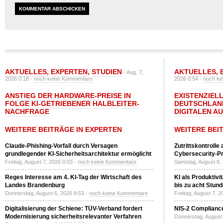
AKTUELLES
,
EXPERTEN
,
STUDIEN
AKTUELLES
,
- Aug. 7,
2026 0:18 -
noch keine Kommentare
2026 0:54 -
noch ke
ANSTIEG DER HARDWARE-PREISE IN
EXISTENZIELL
FOLGE KI-GETRIEBENER HALBLEITER-
DEUTSCHLAN
NACHFRAGE
DIGITALEN A
WEITERE BEITRÄGE IN EXPERTEN
WEITERE BEI
Claude-Phishing-Vorfall durch Versagen
Zutrittskontrolle
grundlegender KI-Sicherheitsarchitektur ermöglicht
Cybersecurity-Pri
Freitag, August 7, 2026 0:03 -
noch keine Kommentare
Samstag, August 8,
Reges Interesse am 4. KI-Tag der Wirtschaft des
KI als Produktivi
Landes Brandenburg
bis zu acht Stun
Donnerstag, August 6, 2026 8:53 -
noch keine Kommentare
Freitag, August 7, 
Digitalisierung der Schiene: TÜV-Verband fordert
NIS-2 Compliance
Modernisierung sicherheitsrelevanter Verfahren
Donnerstag, August 