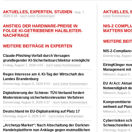
AKTUELLES
,
EXPERTEN
,
STUDIEN
AKTUELLES
,
- Aug. 7,
2026 0:18 -
noch keine Kommentare
keine Kommentare
ANSTIEG DER HARDWARE-PREISE IN
NIS-2 COMPL
FOLGE KI-GETRIEBENER HALBLEITER-
MATTERS MO
NACHFRAGE
WEITERE BEI
WEITERE BEITRÄGE IN EXPERTEN
NIS-2-Compliance
Claude-Phishing-Vorfall durch Versagen
Donnerstag, August 
grundlegender KI-Sicherheitsarchitektur ermöglicht
ElringKlinger mod
Freitag, August 7, 2026 0:03 -
noch keine Kommentare
Management mit 
Reges Interesse am 4. KI-Tag der Wirtschaft des
Mittwoch, August 5,
Landes Brandenburg
EU AI Act: Aktuel
Donnerstag, August 6, 2026 8:53 -
noch keine Kommentare
Notwendigkeit de
Digitalisierung der Schiene: TÜV-Verband fordert
Mittwoch, August 5,
Modernisierung sicherheitsrelevanter Verfahren
Kompromittierte
Donnerstag, August 6, 2026 0:37 -
noch keine Kommentare
weltweit auf Plat
Deutschland im EU-Digitalranking auf Platz 17
Mittwoch, August 5,
Dienstag, August 4, 2026 0:47 -
noch keine Kommentare
Cyberrisiken sch
„Archetyp Market“: Nach Abschaltung der Darknet-
Schwachstellen i
Handelsplattform nun Anklage gegen mutmaßlichen
Dienstag, August 4,