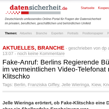
Startseite
Koopera
Deutschlands umfassendes Online-Portal für Fragen der Datensicherheit
im privaten, beruflichen, geschäftlichen und behördlichen Umfeld
Themen:
Aktuelles
Branche
Experten
Portraits
Positionspapier
P
AKTUELLES
,
BRANCHE
- geschrieben von
dp
a
13:07 -
noch keine Kommentare
Fake-Anruf: Berlins Regierende Bü
im vermeintlichen Video-Telefonat m
Klitschko
Tags:
Berlin
,
Franziska Giffey
,
Jelle Wieringa
,
Kiew
,
Kn
Jelle Wieringa erörtert, ob Fake-Klitschko eine