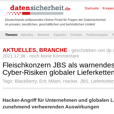
Startseite
Koopera
Deutschlands umfassendes Online-Portal für Fragen der Datensicherheit
im privaten, beruflichen, geschäftlichen und behördlichen Umfeld
Themen:
Aktuelles
Branche
Experten
Portraits
Positionspapier
P
AKTUELLES
,
BRANCHE
- geschrieben von
dp
a
2021 17:36 -
noch keine Kommentare
Fleischkonzern JBS als warnendes 
Cyber-Risiken globaler Lieferkette
Tags:
BlackBerry
,
Eric Milam
,
Hacker
,
JBS
,
Lieferkette
Hacker-Angriff für Unternehmen und globalen Li
zunehmend verheerenden Auswirkungen