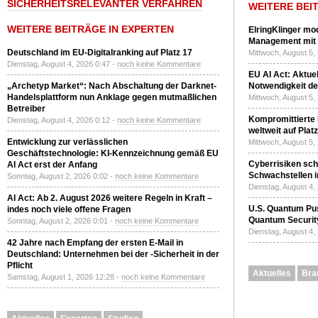
SICHERHEITSRELEVANTER VERFAHREN
WEITERE BEI
WEITERE BEITRÄGE IN EXPERTEN
ElringKlinger mod
Management mit 
Deutschland im EU-Digitalranking auf Platz 17
Mittwoch, August 5,
Dienstag, August 4, 2026 0:47 -
noch keine Kommentare
EU AI Act: Aktuel
„Archetyp Market“: Nach Abschaltung der Darknet-
Notwendigkeit de
Handelsplattform nun Anklage gegen mutmaßlichen
Mittwoch, August 5,
Betreiber
Kompromittierte
Dienstag, August 4, 2026 0:12 -
noch keine Kommentare
weltweit auf Plat
Entwicklung zur verlässlichen
Mittwoch, August 5,
Geschäftstechnologie: KI-Kennzeichnung gemäß EU
Cyberrisiken sch
AI Act erst der Anfang
Schwachstellen i
Sonntag, August 2, 2026 0:02 -
noch keine Kommentare
Dienstag, August 4,
AI Act: Ab 2. August 2026 weitere Regeln in Kraft –
U.S. Quantum Pus
indes noch viele offene Fragen
Quantum Securit
Sonntag, August 2, 2026 0:01 -
noch keine Kommentare
Dienstag, August 4,
42 Jahre nach Empfang der ersten E-Mail in
Deutschland: Unternehmen bei der -Sicherheit in der
Pflicht
Aktuelles
Bra
Samstag, August 1, 2026 12:28 -
noch keine Kommentare