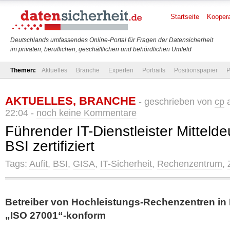
Startseite
Koopera
Deutschlands umfassendes Online-Portal für Fragen der Datensicherheit
im privaten, beruflichen, geschäftlichen und behördlichen Umfeld
Themen:
Aktuelles
Branche
Experten
Portraits
Positionspapier
P
AKTUELLES
,
BRANCHE
- geschrieben von
cp
a
22:04 -
noch keine Kommentare
Führender IT-Dienstleister Mitteld
BSI zertifiziert
Tags:
Aufit
,
BSI
,
GISA
,
IT-Sicherheit
,
Rechenzentrum
,
Betreiber von Hochleistungs-Rechenzentren in
„ISO 27001“-konform