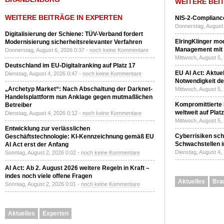
WEITERE BEI
WEITERE BEITRÄGE IN EXPERTEN
NIS-2-Compliance
Donnerstag, August 
Digitalisierung der Schiene: TÜV-Verband fordert
ElringKlinger mod
Modernisierung sicherheitsrelevanter Verfahren
Management mit 
Donnerstag, August 6, 2026 0:37 -
noch keine Kommentare
Mittwoch, August 5,
Deutschland im EU-Digitalranking auf Platz 17
EU AI Act: Aktuel
Dienstag, August 4, 2026 0:47 -
noch keine Kommentare
Notwendigkeit de
„Archetyp Market“: Nach Abschaltung der Darknet-
Mittwoch, August 5,
Handelsplattform nun Anklage gegen mutmaßlichen
Kompromittierte
Betreiber
weltweit auf Plat
Dienstag, August 4, 2026 0:12 -
noch keine Kommentare
Mittwoch, August 5,
Entwicklung zur verlässlichen
Cyberrisiken sch
Geschäftstechnologie: KI-Kennzeichnung gemäß EU
Schwachstellen i
AI Act erst der Anfang
Dienstag, August 4,
Sonntag, August 2, 2026 0:02 -
noch keine Kommentare
AI Act: Ab 2. August 2026 weitere Regeln in Kraft –
indes noch viele offene Fragen
Aktuelles
Bra
Sonntag, August 2, 2026 0:01 -
noch keine Kommentare
Aktuelles
Experten