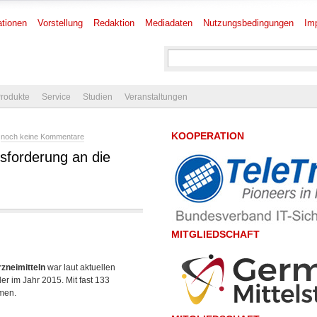
tionen
Vorstellung
Redaktion
Mediadaten
Nutzungsbedingungen
Im
rodukte
Service
Studien
Veranstaltungen
KOOPERATION
-
noch keine Kommentare
sforderung an die
MITGLIEDSCHAFT
rzneimitteln
war laut aktuellen
 im Jahr 2015. Mit fast 133
men.