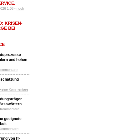
ERVICE
,
2026 1:08 -
noch
: KRISEN-
GE BEI
CE
katsprozesse
hlern und hohen
Kommentare
tschätzung
 keine Kommentare
idungsträger
 Passwörtern
e Kommentare
ne geeignete
beit
 Kommentare
ung von IT-