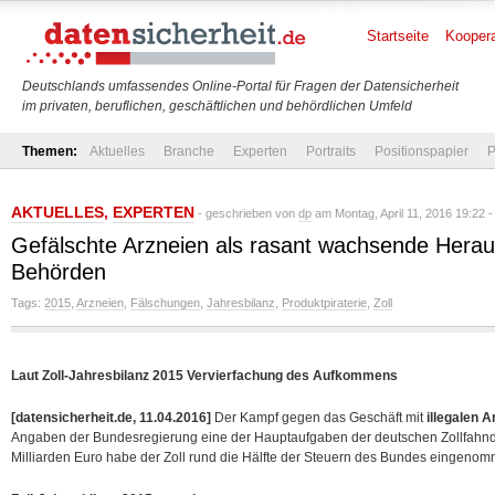
Startseite
Koopera
Deutschlands umfassendes Online-Portal für Fragen der Datensicherheit
im privaten, beruflichen, geschäftlichen und behördlichen Umfeld
Themen:
Aktuelles
Branche
Experten
Portraits
Positionspapier
P
AKTUELLES
,
EXPERTEN
- geschrieben von
dp
am Montag, April 11, 2016 19:22 
Gefälschte Arzneien als rasant wachsende Herau
Behörden
Tags:
2015
,
Arzneien
,
Fälschungen
,
Jahresbilanz
,
Produktpiraterie
,
Zoll
Laut Zoll-Jahresbilanz 2015 Vervierfachung des Aufkommens
[datensicherheit.de, 11.04.2016]
Der Kampf gegen das Geschäft mit
illegalen A
Angaben der Bundesregierung eine der Hauptaufgaben der deutschen Zollfahnder
Milliarden Euro habe der Zoll rund die Hälfte der Steuern des
Bundes eingenom