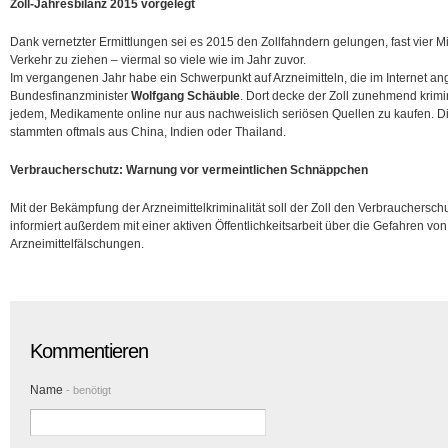
Zoll-Jahresbilanz 2015 vorgelegt
Dank vernetzter Ermittlungen sei es 2015 den Zollfahndern gelungen, fast vier M
Verkehr zu ziehen – viermal so viele wie im Jahr zuvor.
Im vergangenen Jahr habe ein Schwerpunkt auf Arzneimitteln, die im Internet a
Bundesfinanzminister
Wolfgang Schäuble
. Dort decke der Zoll zunehmend krimin
jedem, Medikamente online nur aus nachweislich seriösen Quellen zu kaufen. Di
stammten oftmals aus China, Indien oder Thailand.
Verbraucherschutz: Warnung vor vermeintlichen Schnäppchen
Mit der Bekämpfung der Arzneimittelkriminalität soll der Zoll den Verbrauchersch
informiert außerdem mit einer aktiven Öffentlichkeitsarbeit über die Gefahren von
Arzneimittelfälschungen.
Kommentieren
Name
- benötigt