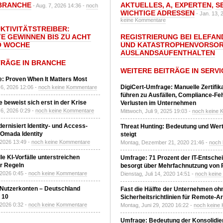
BRANCHE
AKTUELLES
,
A
,
EXPERTEN
,
S
- Aug. 7, 2026 14:36 -
noch
WICHTIGE ADRESSEN
- Jan. 13, 
keine Kommentare
UKTIVITÄTSTREIBER:
E GEWINNEN BIS ZU ACHT
REGISTRIERUNG BEI ELEFAND
O WOCHE
UND KATASTROPHENVORSOR
AUSLANDSAUFENTHALTEN
TRÄGE IN BRANCHE
WEITERE BEITRÄGE IN SERVI
: Proven When It Matters Most
DigiCert-Umfrage: Manuelle Zertifi
6, 2026 12:06 -
noch keine Kommentare
führen zu Ausfällen, Compliance-Fe
 beweist sich erst in der Krise
Verlusten im Unternehmen
6, 2026 0:29 -
noch keine Kommentare
Mittwoch, Juli 9, 2025 19:03 -
noch keine 
ernisiert Identity- und Access-
Threat Hunting: Bedeutung und Wer
Omada Identity
steigt
 2026 13:49 -
noch keine Kommentare
Montag, Dezember 21, 2020 21:46 -
noch
le KI-Vorfälle unterstreichen
Umfrage: 71 Prozent der IT-Entsche
r Regeln
besorgt über Mehrfachnutzung von
 2026 0:45 -
noch keine Kommentare
Dienstag, Juli 14, 2020 14:51 -
noch kein
 Nutzerkonten – Deutschland
Fast die Hälfte der Unternehmen oh
z 10
Sicherheitsrichtlinien für Remote-Ar
 2026 0:32 -
noch keine Kommentare
Montag, Juni 29, 2020 16:22 -
noch keine
Umfrage: Bedeutung der Konsolidier