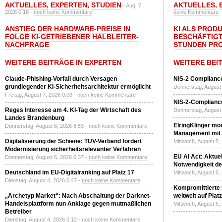
AKTUELLES
,
EXPERTEN
,
STUDIEN
AKTUELLES
,
- Aug. 7,
2026 0:18 -
noch keine Kommentare
keine Kommentare
ANSTIEG DER HARDWARE-PREISE IN
KI ALS PROD
FOLGE KI-GETRIEBENER HALBLEITER-
BESCHÄFTIGT
NACHFRAGE
STUNDEN PR
WEITERE BEITRÄGE IN EXPERTEN
WEITERE BEI
Claude-Phishing-Vorfall durch Versagen
NIS-2 Compliance
grundlegender KI-Sicherheitsarchitektur ermöglicht
Donnerstag, August 
Freitag, August 7, 2026 0:03 -
noch keine Kommentare
NIS-2-Compliance
Reges Interesse am 4. KI-Tag der Wirtschaft des
Donnerstag, August 
Landes Brandenburg
ElringKlinger mod
Donnerstag, August 6, 2026 8:53 -
noch keine Kommentare
Management mit 
Digitalisierung der Schiene: TÜV-Verband fordert
Mittwoch, August 5,
Modernisierung sicherheitsrelevanter Verfahren
EU AI Act: Aktuel
Donnerstag, August 6, 2026 0:37 -
noch keine Kommentare
Notwendigkeit de
Deutschland im EU-Digitalranking auf Platz 17
Mittwoch, August 5,
Dienstag, August 4, 2026 0:47 -
noch keine Kommentare
Kompromittierte
„Archetyp Market“: Nach Abschaltung der Darknet-
weltweit auf Plat
Handelsplattform nun Anklage gegen mutmaßlichen
Mittwoch, August 5,
Betreiber
Dienstag, August 4, 2026 0:12 -
noch keine Kommentare