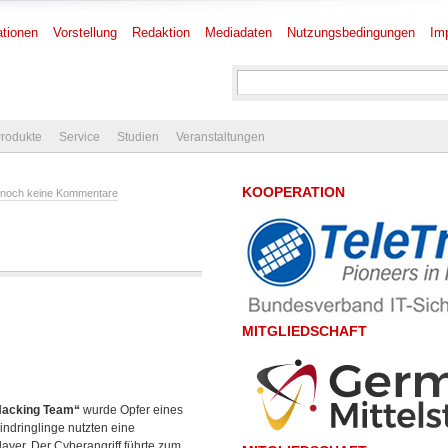
tionen
Vorstellung
Redaktion
Mediadaten
Nutzungsbedingungen
Im
rodukte
Service
Studien
Veranstaltungen
KOOPERATION
noch keine Kommentare
MITGLIEDSCHAFT
Hacking Team“
wurde Opfer eines
indringlinge nutzten eine
er. Der Cyberangriff führte zum