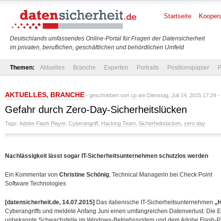
Startseite
Koopera
Deutschlands umfassendes Online-Portal für Fragen der Datensicherheit
im privaten, beruflichen, geschäftlichen und behördlichen Umfeld
Themen:
Aktuelles
Branche
Experten
Portraits
Positionspapier
P
AKTUELLES
,
BRANCHE
- geschrieben von
cp
am Dienstag, Juli 14, 2015 17:24 -
Gefahr durch Zero-Day-Sicherheitslücken
Tags:
Adobe Flash Player
,
Cyberangriff
,
Hacking Team
,
Sicherheitslücken
,
zero day
Nachlässigkeit lässt sogar IT-Sicherheitsunternehmen schutzlos werden
Ein Kommentar von
Christine Schönig
, Technical Managerin bei Check Point
Software Technologies
[datensicherheit.de, 14.07.2015]
Das italienische IT-Sicherheitsunternehmen
„
Cyberangriffs und meldete Anfang Juni einen umfangreichen Datenverlust. Die E
unbekannte Schwachstelle im Windows-Betriebssystem und dem Adobe Flash-Play