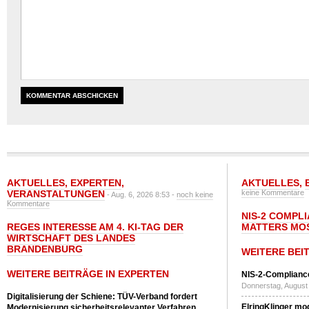
AKTUELLES
,
EXPERTEN
,
AKTUELLES
,
VERANSTALTUNGEN
keine Kommentare
- Aug. 6, 2026 8:53 -
noch keine
Kommentare
NIS-2 COMPL
REGES INTERESSE AM 4. KI-TAG DER
MATTERS MO
WIRTSCHAFT DES LANDES
BRANDENBURG
WEITERE BEI
WEITERE BEITRÄGE IN EXPERTEN
NIS-2-Compliance
Donnerstag, August 
Digitalisierung der Schiene: TÜV-Verband fordert
ElringKlinger mod
Modernisierung sicherheitsrelevanter Verfahren