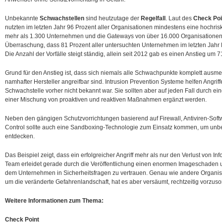
Unbekannte
Schwachstellen
sind heutzutage der
Regelfall
. Laut des
Check Poi
nutzten im letzten Jahr 96 Prozent aller Organisationen mindestens eine hochris
mehr als 1.300 Unternehmen und die Gateways von über 16.000 Organisationen u
Überraschung, dass 81 Prozent aller untersuchten Unternehmen im letzten Jahr 
Die Anzahl der Vorfälle steigt ständig, allein seit 2012 gab es einen Anstieg um 7
Grund für den Anstieg ist, dass sich niemals alle Schwachpunkte komplett aus
namhafter Hersteller angreifbar sind. Intrusion Prevention Systeme helfen Angrif
Schwachstelle vorher nicht bekannt war. Sie sollten aber auf jeden Fall durch ein
einer Mischung von proaktiven und reaktiven Maßnahmen ergänzt werden.
Neben den gängigen Schutzvorrichtungen basierend auf Firewall, Antiviren-Softw
Control sollte auch eine Sandboxing-Technologie zum Einsatz kommen, um unb
entdecken.
Das Beispiel zeigt, dass ein erfolgreicher Angriff mehr als nur den Verlust von 
Team erleidet gerade durch die Veröffentlichung einen enormen Imageschaden 
dem Unternehmen in Sicherheitsfragen zu vertrauen. Genau wie andere Organi
um die veränderte Gefahrenlandschaft, hat es aber versäumt, rechtzeitig vorzuso
Weitere Informationen zum Thema:
Check Point