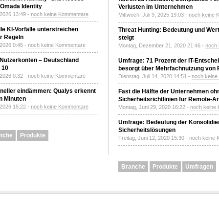
Omada Identity
Verlusten im Unternehmen
 2026 13:49 -
noch keine Kommentare
Mittwoch, Juli 9, 2025 19:03 -
noch keine 
le KI-Vorfälle unterstreichen
Threat Hunting: Bedeutung und Wer
r Regeln
steigt
 2026 0:45 -
noch keine Kommentare
Montag, Dezember 21, 2020 21:46 -
noch
 Nutzerkonten – Deutschland
Umfrage: 71 Prozent der IT-Entsche
z 10
besorgt über Mehrfachnutzung von
 2026 0:32 -
noch keine Kommentare
Dienstag, Juli 14, 2020 14:51 -
noch kein
neller eindämmen: Qualys erkennt
Fast die Hälfte der Unternehmen oh
n Minuten
Sicherheitsrichtlinien für Remote-Ar
 2026 15:22 -
noch keine Kommentare
Montag, Juni 29, 2020 16:22 -
noch keine
Umfrage: Bedeutung der Konsolidier
Sicherheitslösungen
nche
Produkte
Freitag, Juni 12, 2020 15:30 -
noch keine
Branche
Produkte
Umfragen