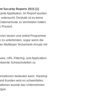
nt Security Reports 2015 [1]
kante Applikation. Im Report wurden
ntersucht. Deshalb ist es keine
Datenverluste zu vermelden hatten.
1 Prozent.
merzen lassen und selbst Programme
fe zu unterbinden, sogar wenn die
en Multilayer-Sicherheits-Ansatz mit
are, URL-Filtering, und Application
ekannte Schwachstellen zu
Informationen bedeuten kann. Hacking-
und Kunden wird es schwerfallen,
sationen wusste das Unternehmen
rgen.