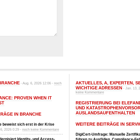
BRANCHE
AKTUELLES
,
A
,
EXPERTEN
,
S
- Aug. 6, 2026 12:06 -
noch
WICHTIGE ADRESSEN
- Jan. 13, 
keine Kommentare
IANCE: PROVEN WHEN IT
ST
REGISTRIERUNG BEI ELEFAND
UND KATASTROPHENVORSOR
AUSLANDSAUFENTHALTEN
TRÄGE IN BRANCHE
WEITERE BEITRÄGE IN SERVI
 beweist sich erst in der Krise
6, 2026 0:29 -
noch keine Kommentare
DigiCert-Umfrage: Manuelle Zertifi
ernisiert Identity- und Access-
führen zu Ausfällen, Compliance-Fe