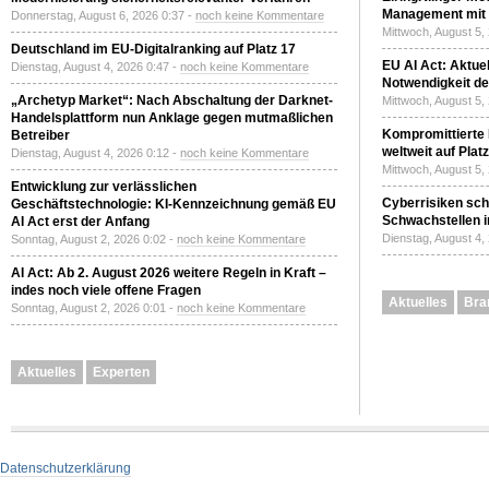
Management mit 
Donnerstag, August 6, 2026 0:37 -
noch keine Kommentare
Mittwoch, August 5,
Deutschland im EU-Digitalranking auf Platz 17
EU AI Act: Aktuel
Dienstag, August 4, 2026 0:47 -
noch keine Kommentare
Notwendigkeit de
„Archetyp Market“: Nach Abschaltung der Darknet-
Mittwoch, August 5,
Handelsplattform nun Anklage gegen mutmaßlichen
Kompromittierte
Betreiber
weltweit auf Plat
Dienstag, August 4, 2026 0:12 -
noch keine Kommentare
Mittwoch, August 5,
Entwicklung zur verlässlichen
Cyberrisiken sch
Geschäftstechnologie: KI-Kennzeichnung gemäß EU
Schwachstellen i
AI Act erst der Anfang
Dienstag, August 4,
Sonntag, August 2, 2026 0:02 -
noch keine Kommentare
AI Act: Ab 2. August 2026 weitere Regeln in Kraft –
indes noch viele offene Fragen
Aktuelles
Bra
Sonntag, August 2, 2026 0:01 -
noch keine Kommentare
Aktuelles
Experten
Datenschutzerklärung