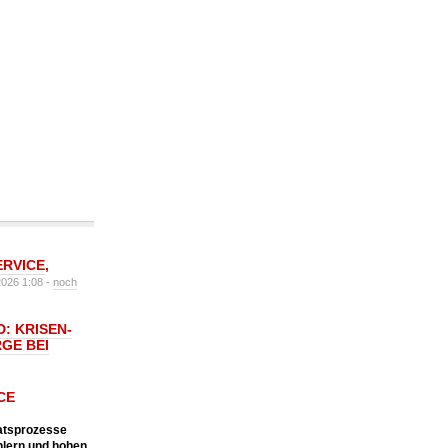
ERVICE
,
2026 1:08 -
noch
: KRISEN-
GE BEI
CE
katsprozesse
hlern und hohen