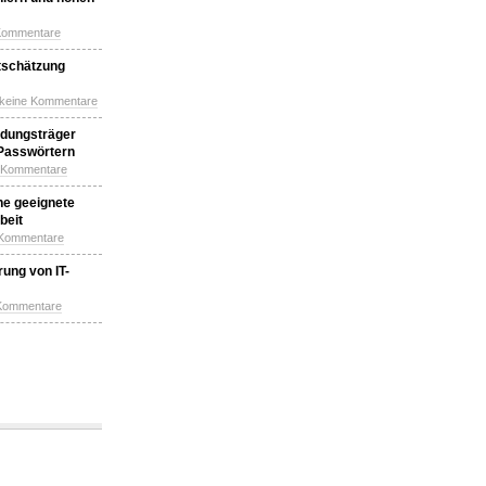
Kommentare
tschätzung
 keine Kommentare
idungsträger
 Passwörtern
e Kommentare
ne geeignete
beit
 Kommentare
ung von IT-
 Kommentare