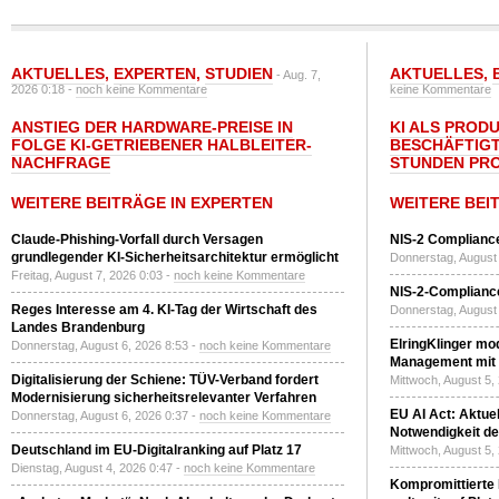
AKTUELLES
,
EXPERTEN
,
STUDIEN
AKTUELLES
,
- Aug. 7,
2026 0:18 -
noch keine Kommentare
keine Kommentare
ANSTIEG DER HARDWARE-PREISE IN
KI ALS PROD
FOLGE KI-GETRIEBENER HALBLEITER-
BESCHÄFTIGT
NACHFRAGE
STUNDEN PR
WEITERE BEITRÄGE IN EXPERTEN
WEITERE BEI
Claude-Phishing-Vorfall durch Versagen
NIS-2 Compliance
grundlegender KI-Sicherheitsarchitektur ermöglicht
Donnerstag, August 
Freitag, August 7, 2026 0:03 -
noch keine Kommentare
NIS-2-Compliance
Reges Interesse am 4. KI-Tag der Wirtschaft des
Donnerstag, August 
Landes Brandenburg
ElringKlinger mod
Donnerstag, August 6, 2026 8:53 -
noch keine Kommentare
Management mit 
Digitalisierung der Schiene: TÜV-Verband fordert
Mittwoch, August 5,
Modernisierung sicherheitsrelevanter Verfahren
EU AI Act: Aktuel
Donnerstag, August 6, 2026 0:37 -
noch keine Kommentare
Notwendigkeit de
Deutschland im EU-Digitalranking auf Platz 17
Mittwoch, August 5,
Dienstag, August 4, 2026 0:47 -
noch keine Kommentare
Kompromittierte