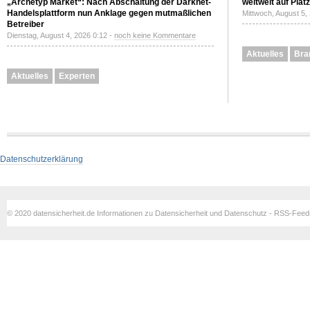
„Archetyp Market“: Nach Abschaltung der Darknet-
weltweit auf Plat
Handelsplattform nun Anklage gegen mutmaßlichen
Mittwoch, August 5,
Betreiber
Dienstag, August 4, 2026 0:12 -
noch keine Kommentare
Aktuelles
Bra
Aktuelles
Experten
Datenschutzerklärung
© 2020 datensicherheit.de Informationen zu Datensicherheit und Datenschutz - RSS-Fee