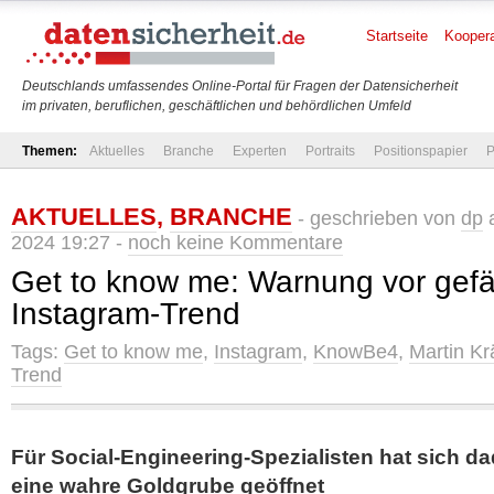
Startseite
Koopera
Deutschlands umfassendes Online-Portal für Fragen der Datensicherheit
im privaten, beruflichen, geschäftlichen und behördlichen Umfeld
Themen:
Aktuelles
Branche
Experten
Portraits
Positionspapier
P
AKTUELLES
,
BRANCHE
- geschrieben von
dp
a
2024 19:27 -
noch keine Kommentare
Get to know me: Warnung vor gefä
Instagram-Trend
Tags:
Get to know me
,
Instagram
,
KnowBe4
,
Martin K
Trend
Für Social-Engineering-Spezialisten hat sich d
eine wahre Goldgrube geöffnet