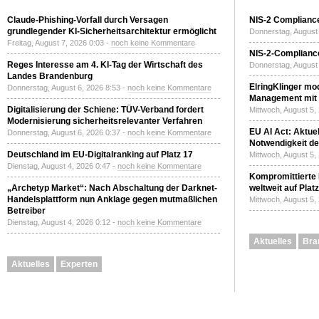
Claude-Phishing-Vorfall durch Versagen
NIS-2 Compliance
grundlegender KI-Sicherheitsarchitektur ermöglicht
Donnerstag, August 
Freitag, August 7, 2026 0:03 -
noch keine Kommentare
NIS-2-Compliance
Reges Interesse am 4. KI-Tag der Wirtschaft des
Donnerstag, August 
Landes Brandenburg
ElringKlinger mod
Donnerstag, August 6, 2026 8:53 -
noch keine Kommentare
Management mit 
Digitalisierung der Schiene: TÜV-Verband fordert
Mittwoch, August 5,
Modernisierung sicherheitsrelevanter Verfahren
EU AI Act: Aktuel
Donnerstag, August 6, 2026 0:37 -
noch keine Kommentare
Notwendigkeit de
Deutschland im EU-Digitalranking auf Platz 17
Mittwoch, August 5,
Dienstag, August 4, 2026 0:47 -
noch keine Kommentare
Kompromittierte
„Archetyp Market“: Nach Abschaltung der Darknet-
weltweit auf Plat
Handelsplattform nun Anklage gegen mutmaßlichen
Mittwoch, August 5,
Betreiber
Dienstag, August 4, 2026 0:12 -
noch keine Kommentare
Aktuelles
Bra
Aktuelles
Experten