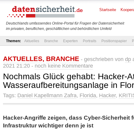
Startseite
Koopera
Deutschlands umfassendes Online-Portal für Fragen der Datensicherheit
im privaten, beruflichen, geschäftlichen und behördlichen Umfeld
Themen:
Aktuelles
Branche
Experten
Portraits
Positionspapier
P
AKTUELLES
,
BRANCHE
- geschrieben von
dp
a
2021 21:20 -
noch keine Kommentare
Nochmals Glück gehabt: Hacker-At
Wasseraufbereitungsanlage in Flor
Tags:
Daniel Kapellmann Zafra
,
Florida
,
Hacker
,
KRITI
Hacker-Angriffe zeigen, dass Cyber-Sicherheit f
Infrastruktur wichtiger denn je ist