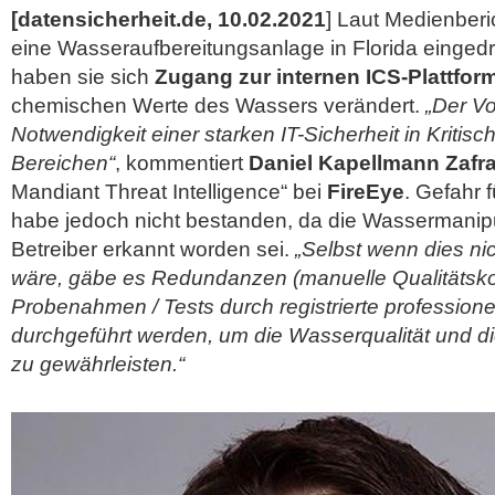
[datensicherheit.de, 10.02.2021
] Laut Medienberi
eine Wasseraufbereitungsanlage in Florida einge
haben sie sich
Zugang zur internen ICS-Plattfor
chemischen Werte des Wassers verändert.
„Der Vor
Notwendigkeit einer starken IT-Sicherheit in Kritisch
Bereichen“
, kommentiert
Daniel Kapellmann Zafr
Mandiant Threat Intelligence“ bei
FireEye
. Gefahr 
habe jedoch nicht bestanden, da die Wassermanipu
Betreiber erkannt worden sei.
„Selbst wenn dies ni
wäre, gäbe es Redundanzen (manuelle Qualitätskon
Probenahmen / Tests durch registrierte professionel
durchgeführt werden, um die Wasserqualität und die
zu gewährleisten.“