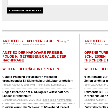
AKTUELLES
,
EXPERTEN
,
STUDIEN
AKTUELLES
,
- Aug. 7,
2026 0:18 -
noch keine Kommentare
2026 0:58 -
noch ke
ANSTIEG DER HARDWARE-PREISE IN
OFFENE TÜRE
FOLGE KI-GETRIEBENER HALBLEITER-
SCHLIESSEN –
NACHFRAGE
T-SICHERHEI
WEITERE BEITRÄGE IN EXPERTEN
WEITERE BEI
Claude-Phishing-Vorfall durch Versagen
6 Ratschläge zur
grundlegender KI-Sicherheitsarchitektur ermöglicht
Zeiten erhöhter 
Freitag, August 7, 2026 0:03 -
noch keine Kommentare
Sonntag, August 9, 
Reges Interesse am 4. KI-Tag der Wirtschaft des
Existenzielle IT-
Landes Brandenburg
Krankenhäuser zu
Donnerstag, August 6, 2026 8:53 -
noch keine Kommentare
Samstag, August 8,
Digitalisierung der Schiene: TÜV-Verband fordert
Zutrittskontrolle