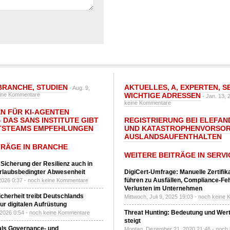
BRANCHE
,
STUDIEN
AKTUELLES
,
A
,
EXPERTEN
,
S
- Aug. 9,
ine Kommentare
WICHTIGE ADRESSEN
- Jan. 13, 
keine Kommentare
N FÜR KI-AGENTEN
 DAS SANS INSTITUTE GIBT I
REGISTRIERUNG BEI ELEFAND
TSTEAMS EMPFEHLUNGEN
UND KATASTROPHENVORSOR
AUSLANDSAUFENTHALTEN
TRÄGE IN BRANCHE
WEITERE BEITRÄGE IN SERVI
 Sicherung der Resilienz auch in
urlaubsbedingter Abwesenheit
DigiCert-Umfrage: Manuelle Zertifi
führen zu Ausfällen, Compliance-Fe
2026 0:37 -
noch keine Kommentare
Verlusten im Unternehmen
Sicherheit treibt Deutschlands
Mittwoch, Juli 9, 2025 19:03 -
noch keine 
r digitalen Aufrüstung
Threat Hunting: Bedeutung und Wer
 2026 0:54 -
noch keine Kommentare
steigt
 als Governance- und
Montag, Dezember 21, 2020 21:46 -
noch