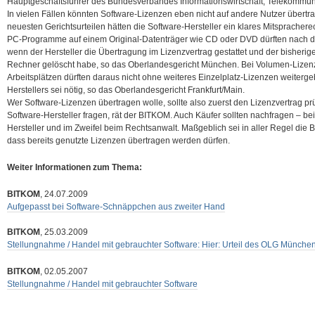
Hauptgeschäftsführer des Bundesverbandes Informationswirtschaft, Telekommu
In vielen Fällen könnten Software-Lizenzen eben nicht auf andere Nutzer übert
neuesten Gerichtsurteilen hätten die Software-Hersteller ein klares Mitspracherec
PC-Programme auf einem Original-Datenträger wie CD oder DVD dürften nach de
wenn der Hersteller die Übertragung im Lizenzvertrag gestattet und der bisher
Rechner gelöscht habe, so das Oberlandesgericht München. Bei Volumen-Lize
Arbeitsplätzen dürften daraus nicht ohne weiteres Einzelplatz-Lizenzen weiter
Herstellers sei nötig, so das Oberlandesgericht Frankfurt/Main.
Wer Software-Lizenzen übertragen wolle, sollte also zuerst den Lizenzvertrag p
Software-Hersteller fragen, rät der BITKOM. Auch Käufer sollten nachfragen – b
Hersteller und im Zweifel beim Rechtsanwalt. Maßgeblich sei in aller Regel die B
dass bereits genutzte Lizenzen übertragen werden dürfen.
Weiter Informationen zum Thema:
BITKOM
, 24.07.2009
Aufgepasst bei Software-Schnäppchen aus zweiter Hand
BITKOM
, 25.03.2009
Stellungnahme / Handel mit gebrauchter Software: Hier: Urteil des OLG Münch
BITKOM
, 02.05.2007
Stellungnahme / Handel mit gebrauchter Software