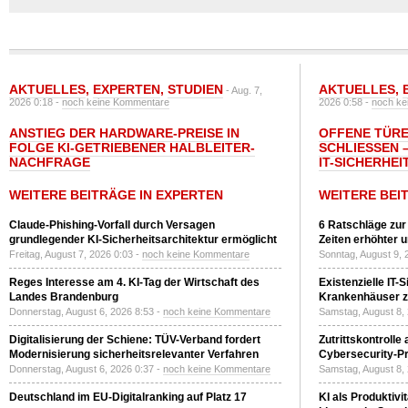
AKTUELLES
,
EXPERTEN
,
STUDIEN
AKTUELLES
,
- Aug. 7,
2026 0:18 -
noch keine Kommentare
2026 0:58 -
noch ke
ANSTIEG DER HARDWARE-PREISE IN
OFFENE TÜRE
FOLGE KI-GETRIEBENER HALBLEITER-
SCHLIESSEN –
NACHFRAGE
T-SICHERHEI
WEITERE BEITRÄGE IN EXPERTEN
WEITERE BEI
Claude-Phishing-Vorfall durch Versagen
6 Ratschläge zur
grundlegender KI-Sicherheitsarchitektur ermöglicht
Zeiten erhöhter 
Freitag, August 7, 2026 0:03 -
noch keine Kommentare
Sonntag, August 9, 
Reges Interesse am 4. KI-Tag der Wirtschaft des
Existenzielle IT-
Landes Brandenburg
Krankenhäuser zu
Donnerstag, August 6, 2026 8:53 -
noch keine Kommentare
Samstag, August 8,
Digitalisierung der Schiene: TÜV-Verband fordert
Zutrittskontrolle
Modernisierung sicherheitsrelevanter Verfahren
Cybersecurity-Pri
Donnerstag, August 6, 2026 0:37 -
noch keine Kommentare
Samstag, August 8,
Deutschland im EU-Digitalranking auf Platz 17
KI als Produktivi