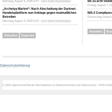
bis zu acht Stun
Dienstag, August 4, 2026 0:47 -
noch keine Kommentare
Freitag, August 7, 
„Archetyp Market“: Nach Abschaltung der Darknet-
Handelsplattform nun Anklage gegen mutmaßlichen
NIS-2 Compliance
Betreiber
Donnerstag, August 
Dienstag, August 4, 2026 0:12 -
noch keine Kommentare
Aktuelles
Bra
Aktuelles
Experten
Datenschutzerklärung
© 2020 datensicherheit.de Informationen zu Datensicherheit und Datenschutz - RSS-Fee