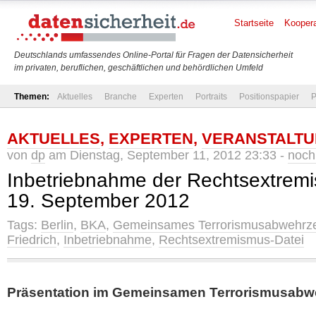
Startseite
Koopera
Deutschlands umfassendes Online-Portal für Fragen der Datensicherheit
im privaten, beruflichen, geschäftlichen und behördlichen Umfeld
Themen:
Aktuelles
Branche
Experten
Portraits
Positionspapier
P
AKTUELLES
,
EXPERTEN
,
VERANSTALT
von
dp
am Dienstag, September 11, 2012 23:33 -
noch
Inbetriebnahme der Rechtsextrem
19. September 2012
Tags:
Berlin
,
BKA
,
Gemeinsames Terrorismusabwehrz
Friedrich
,
Inbetriebnahme
,
Rechtsextremismus-Datei
Präsentation im Gemeinsamen Terrorismusabwe