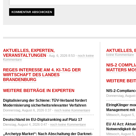
AKTUELLES
,
EXPERTEN
,
AKTUELLES
,
VERANSTALTUNGEN
keine Kommentare
- Aug. 6, 2026 8:53 -
noch keine
Kommentare
NIS-2 COMPL
REGES INTERESSE AM 4. KI-TAG DER
MATTERS MO
WIRTSCHAFT DES LANDES
BRANDENBURG
WEITERE BEI
WEITERE BEITRÄGE IN EXPERTEN
NIS-2-Compliance
Donnerstag, August 
Digitalisierung der Schiene: TÜV-Verband fordert
ElringKlinger mod
Modernisierung sicherheitsrelevanter Verfahren
Management mit 
Donnerstag, August 6, 2026 0:37 -
noch keine Kommentare
Mittwoch, August 5,
Deutschland im EU-Digitalranking auf Platz 17
EU AI Act: Aktuel
Dienstag, August 4, 2026 0:47 -
noch keine Kommentare
Notwendigkeit de
„Archetyp Market“: Nach Abschaltung der Darknet-
Mittwoch, August 5,