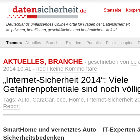
Startseite
Koopera
Deutschlands umfassendes Online-Portal für Fragen der Datensicherheit
im privaten, beruflichen, geschäftlichen und behördlichen Umfeld
Themen:
Aktuelles
Branche
Experten
Portraits
Positionspapier
P
AKTUELLES
,
BRANCHE
- geschrieben von
cp
a
2014 10:41 -
noch keine Kommentare
„Internet-Sicherheit 2014“: Viele
Gefahrenpotentiale sind noch völl
Tags:
Auto
,
Car2Car
,
eco
,
Home
,
Internet-Sicherheit 2
Report
SmartHome und vernetztes Auto – IT-Experten 
Sicherheitsbedenken