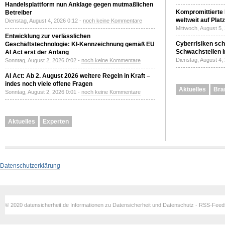
Handelsplattform nun Anklage gegen mutmaßlichen
Kompromittierte
Betreiber
weltweit auf Plat
Dienstag, August 4, 2026 0:12 -
noch keine Kommentare
Mittwoch, August 5,
Entwicklung zur verlässlichen
Cyberrisiken sch
Geschäftstechnologie: KI-Kennzeichnung gemäß EU
Schwachstellen i
AI Act erst der Anfang
Dienstag, August 4,
Sonntag, August 2, 2026 0:02 -
noch keine Kommentare
AI Act: Ab 2. August 2026 weitere Regeln in Kraft –
indes noch viele offene Fragen
Aktuelles
Bra
Sonntag, August 2, 2026 0:01 -
noch keine Kommentare
Aktuelles
Experten
Datenschutzerklärung
© 2020 datensicherheit.de Informationen zu Datensicherheit und Datenschutz - RSS-Fee